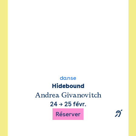
danse
Hidebound
Andrea Givanovitch
24
→
25 févr.
Réserver