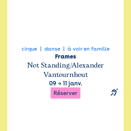
cirque
danse
à voir en famille
Frames
Not Standing/Alexander
Vantournhout
09
→
11 janv.
Réserver