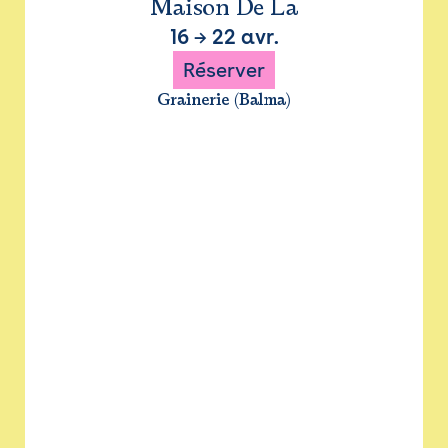
Maison De La
16
→
22 avr.
Réserver
Grainerie (Balma)