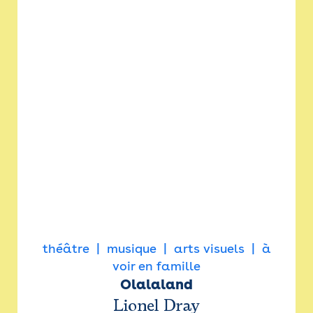
théâtre
musique
arts visuels
à
voir en famille
Olalaland
Lionel Dray