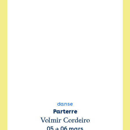
danse
Parterre
Volmir Cordeiro
05
→
06 mars