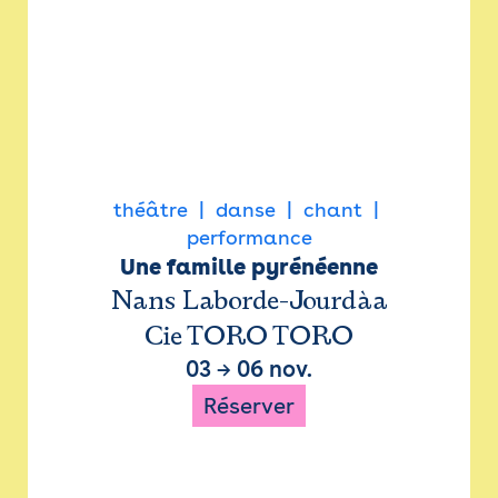
théâtre
danse
chant
performance
Une famille pyrénéenne
Nans Laborde-Jourdàa
Cie TORO TORO
03
→
06 nov.
Réserver