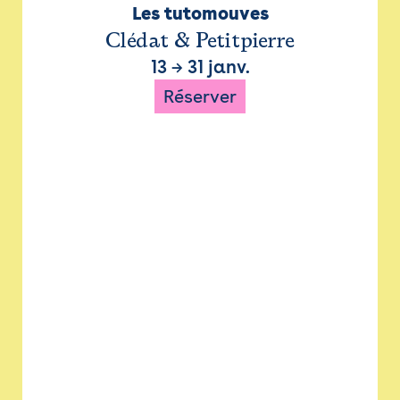
Les tutomouves
Clédat & Petitpierre
13
→
31 janv.
Réserver