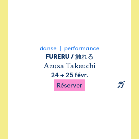
danse
performance
FURERU / 触れる
Azusa Takeuchi
24
→
25 févr.
Réserver