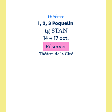
théâtre
1, 2, 3 Poquelin 
tg STAN
14
→
17 oct.
Réserver
Théâtre de la Cité