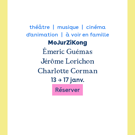
théâtre
musique
cinéma
d'animation
à voir en famille
MoJurZiKong
Émeric Guémas
Jérôme Lorichon
Charlotte Corman
13
→
17 janv.
Réserver