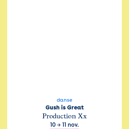
danse
Gush is Great
Production Xx
10
→
11 nov.