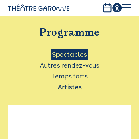
Aller
au
contenu
PROGRAMME
principal
Programme
INFOS PRATIQUES
AVEC LES PUBLICS
Menu
Spectacles
Autres rendez-vous
ACCESSIBILITÉ
Saison
Temps forts
LES PRODUCTIONS
Artistes
LE THÉÂTRE
Bistro
Billetterie