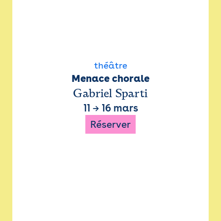
théâtre
Menace chorale
Gabriel Sparti
11
→
16 mars
Réserver