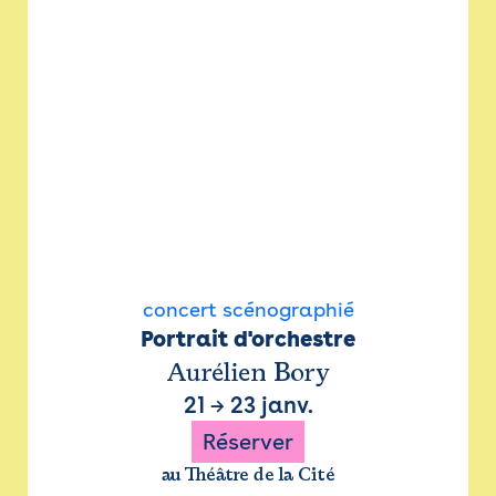
concert scénographié
Portrait d'orchestre
Aurélien Bory
21
→
23 janv.
Réserver
au Théâtre de la Cité