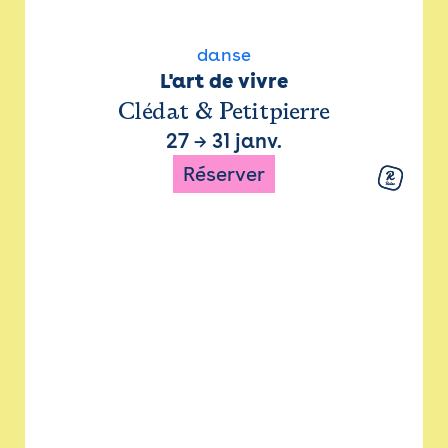
danse
L'art de vivre
Clédat & Petitpierre
27
→
31 janv.
Réserver