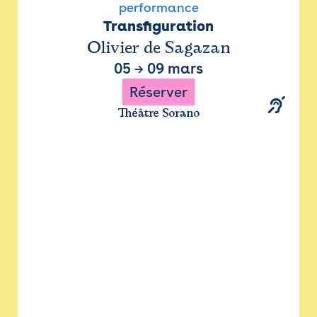
performance
Transfiguration
Olivier de Sagazan
05
→
09 mars
Réserver
Théâtre Sorano