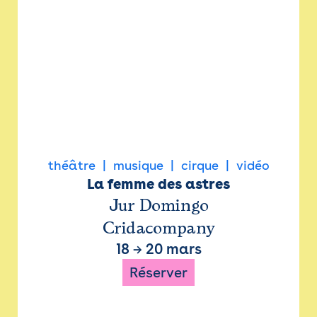
théâtre
musique
cirque
vidéo
La femme des astres
Jur Domingo
Cridacompany
18
→
20 mars
Réserver