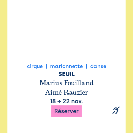
cirque
marionnette
danse
SEUIL
Marius Fouilland
Aimé Rauzier
18
→
22 nov.
Réserver