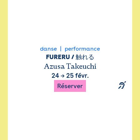
danse
performance
FURERU / 触れる
Azusa Takeuchi
24
→
25 févr.
Réserver