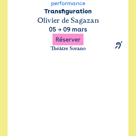
performance
Transfiguration
Olivier de Sagazan
05
→
09 mars
Réserver
Théâtre Sorano