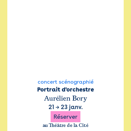
concert scénographié
Portrait d'orchestre
Aurélien Bory
21
→
23 janv.
Réserver
au Théâtre de la Cité