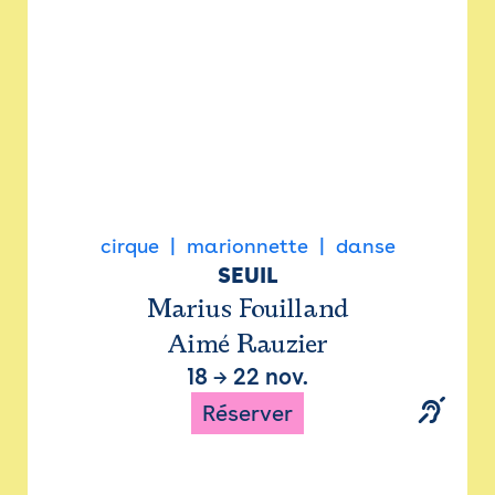
cirque
marionnette
danse
SEUIL
Marius Fouilland
Aimé Rauzier
18
→
22 nov.
Réserver