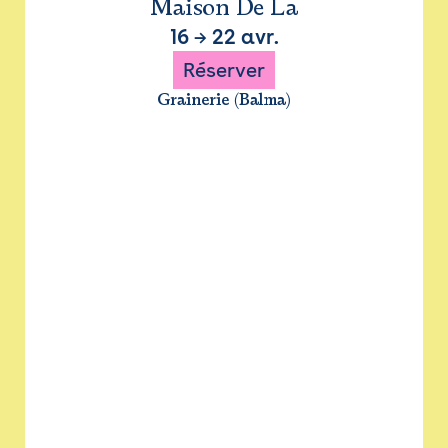
Maison De La
16
→
22 avr.
Réserver
Grainerie (Balma)