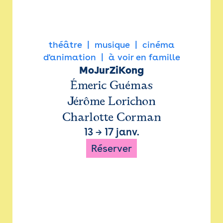
théâtre
musique
cinéma
d'animation
à voir en famille
MoJurZiKong
Émeric Guémas
Jérôme Lorichon
Charlotte Corman
13
→
17 janv.
Réserver