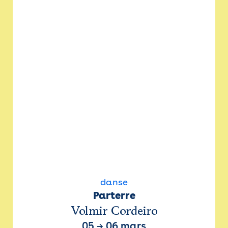
danse
Parterre
Volmir Cordeiro
05
→
06 mars