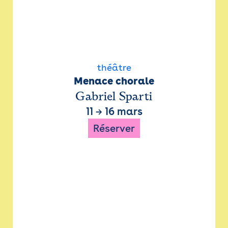
théâtre
Menace chorale
Gabriel Sparti
11
→
16 mars
Réserver