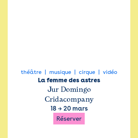
théâtre
musique
cirque
vidéo
La femme des astres
Jur Domingo
Cridacompany
18
→
20 mars
Réserver