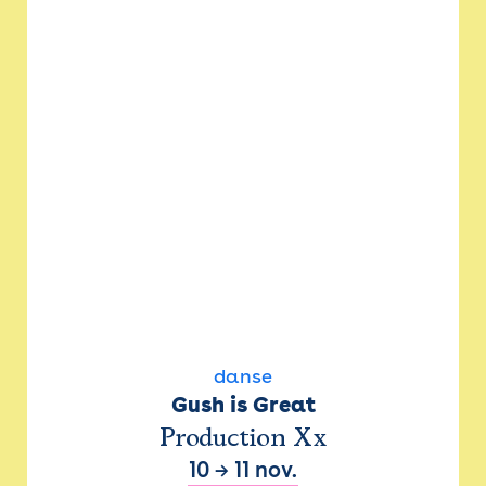
danse
Gush is Great
Production Xx
10
→
11 nov.