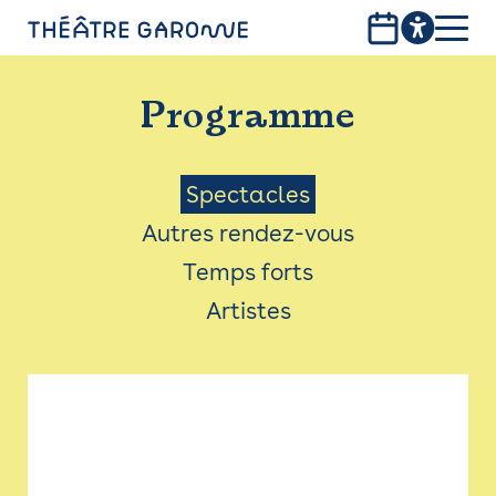
Aller
au
contenu
PROGRAMME
principal
Programme
INFOS PRATIQUES
AVEC LES PUBLICS
Menu
Spectacles
Autres rendez-vous
ACCESSIBILITÉ
Saison
Temps forts
LES PRODUCTIONS
Artistes
LE THÉÂTRE
Bistro
Billetterie