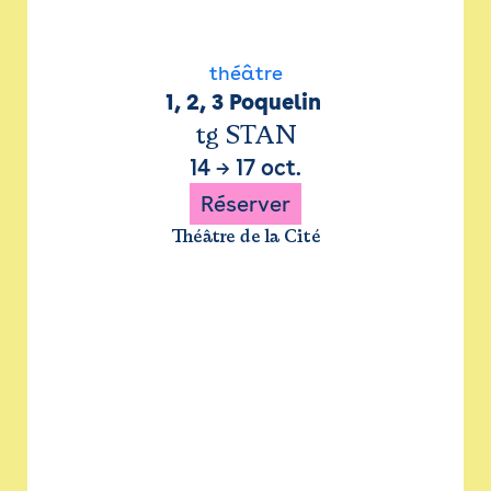
théâtre
1, 2, 3 Poquelin 
tg STAN
14
→
17 oct.
Réserver
Théâtre de la Cité