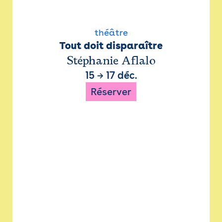
théâtre
Tout doit disparaître
Stéphanie Aflalo
15
→
17 déc.
Réserver