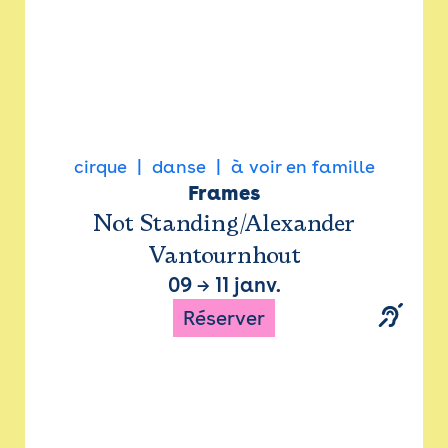
cirque
danse
à voir en famille
Frames
Not Standing/Alexander
Vantournhout
09
→
11 janv.
Réserver