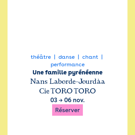
théâtre
danse
chant
performance
Une famille pyrénéenne
Nans Laborde-Jourdàa
Cie TORO TORO
03
→
06 nov.
Réserver