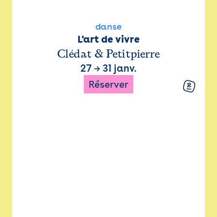
danse
L'art de vivre
Clédat & Petitpierre
27
→
31 janv.
Réserver