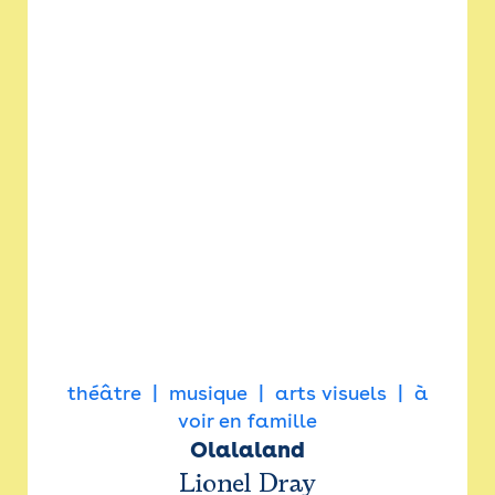
théâtre
musique
arts visuels
à
voir en famille
Olalaland
Lionel Dray