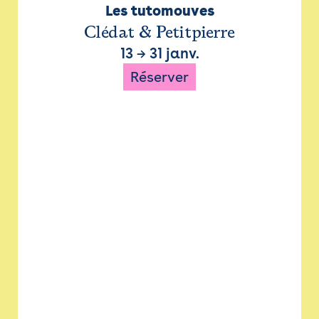
Les tutomouves
Clédat & Petitpierre
13
→
31 janv.
Réserver