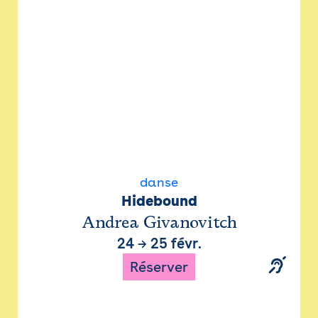
danse
Hidebound
Andrea Givanovitch
24
→
25 févr.
Réserver