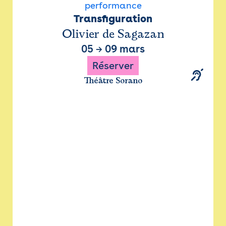
performance
Transfiguration
Olivier de Sagazan
05
→
09 mars
Réserver
Théâtre Sorano