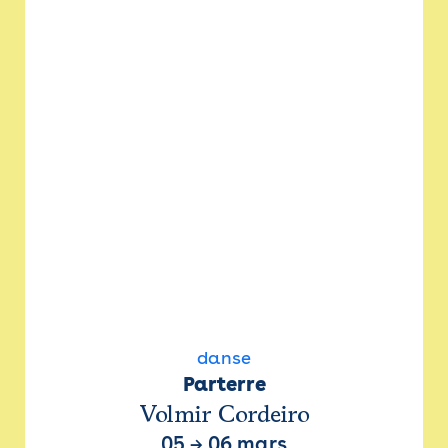
danse
Parterre
Volmir Cordeiro
05
→
06 mars