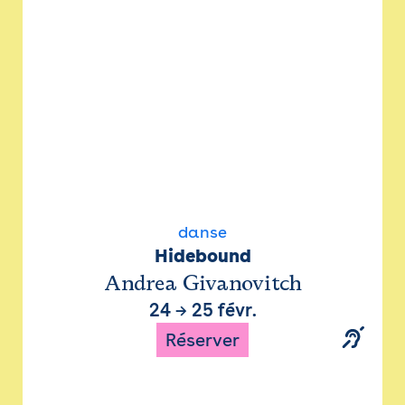
danse
Hidebound
Andrea Givanovitch
24
→
25 févr.
Réserver