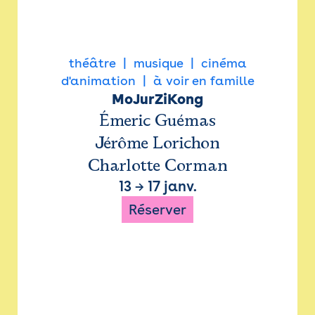
théâtre
musique
cinéma
d'animation
à voir en famille
MoJurZiKong
Émeric Guémas
Jérôme Lorichon
Charlotte Corman
13
→
17 janv.
Réserver