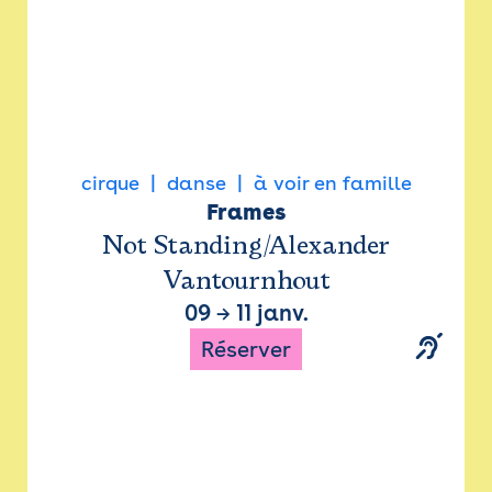
cirque
danse
à voir en famille
Frames
Not Standing/Alexander
Vantournhout
09
→
11 janv.
Réserver