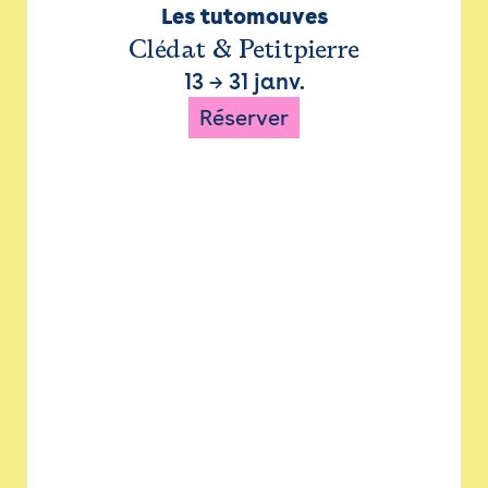
Les tutomouves
Clédat & Petitpierre
13
→
31 janv.
Réserver