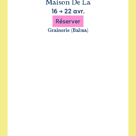
Maison De La
16
→
22 avr.
Réserver
Grainerie (Balma)