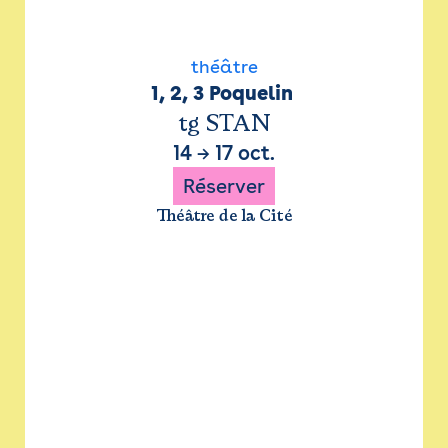
théâtre
1, 2, 3 Poquelin 
tg STAN
14
→
17 oct.
Réserver
Théâtre de la Cité