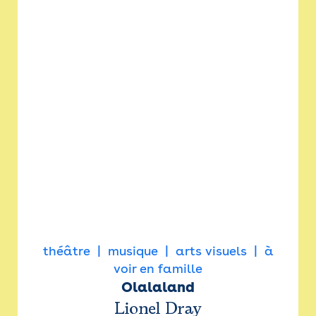
théâtre
musique
arts visuels
à
voir en famille
Olalaland
Lionel Dray