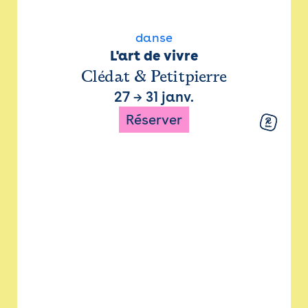
danse
L'art de vivre
Clédat & Petitpierre
27
→
31 janv.
Réserver