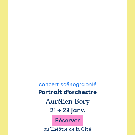
concert scénographié
Portrait d'orchestre
Aurélien Bory
21
→
23 janv.
Réserver
au Théâtre de la Cité