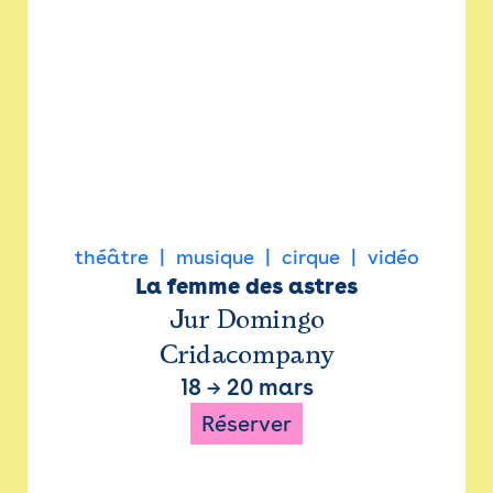
théâtre
musique
cirque
vidéo
La femme des astres
Jur Domingo
Cridacompany
18
→
20 mars
Réserver