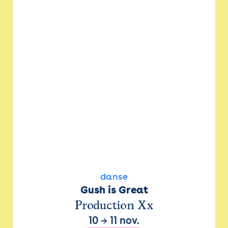
danse
Gush is Great
Production Xx
10
→
11 nov.