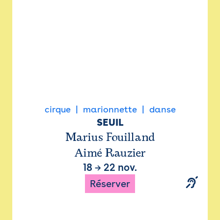
cirque
marionnette
danse
SEUIL
Marius Fouilland
Aimé Rauzier
18
→
22 nov.
Réserver