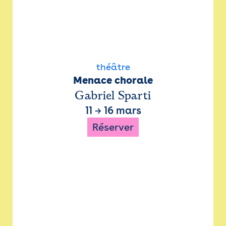
théâtre
Menace chorale
Gabriel Sparti
11
→
16 mars
Réserver