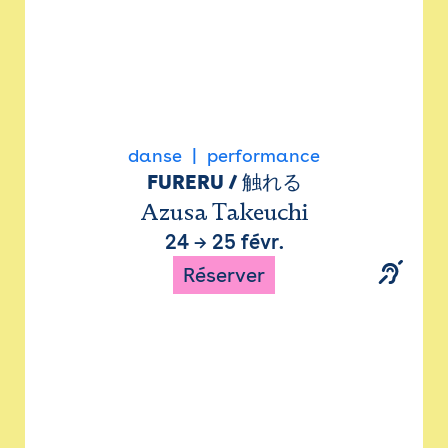
danse
performance
FURERU / 触れる
Azusa Takeuchi
24
→
25 févr.
Réserver