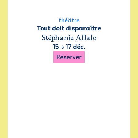
théâtre
Tout doit disparaître
Stéphanie Aflalo
15
→
17 déc.
Réserver