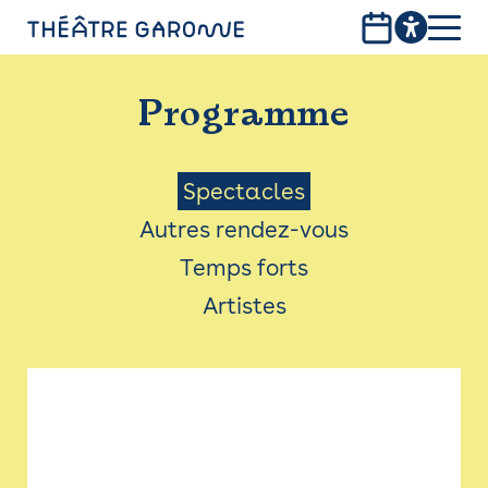
Aller
au
contenu
PROGRAMME
principal
Programme
INFOS PRATIQUES
AVEC LES PUBLICS
Menu
Spectacles
Autres rendez-vous
ACCESSIBILITÉ
Saison
Temps forts
LES PRODUCTIONS
Artistes
LE THÉÂTRE
Bistro
Billetterie