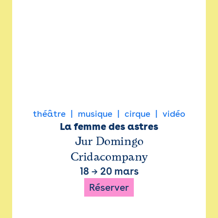
théâtre
musique
cirque
vidéo
La femme des astres
Jur Domingo
Cridacompany
18
→
20 mars
Réserver