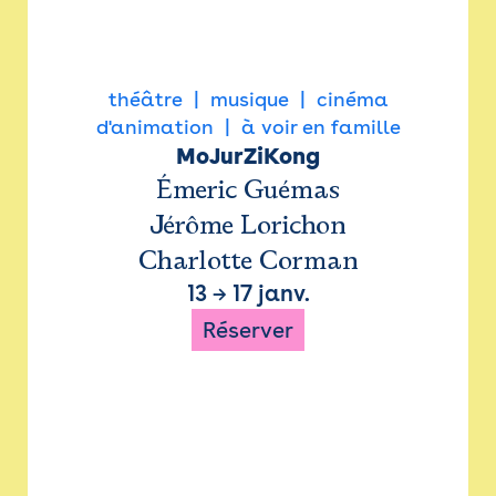
théâtre
musique
cinéma
d'animation
à voir en famille
MoJurZiKong
Émeric Guémas
Jérôme Lorichon
Charlotte Corman
13
→
17 janv.
Réserver