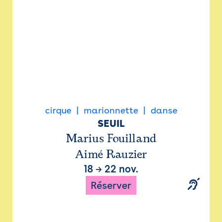
cirque
marionnette
danse
SEUIL
Marius Fouilland
Aimé Rauzier
18
→
22 nov.
Réserver