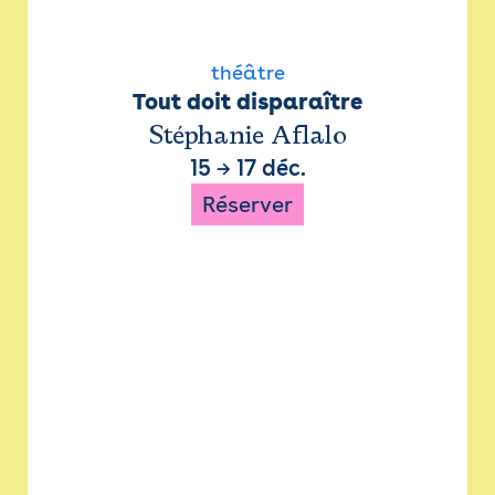
théâtre
Tout doit disparaître
Stéphanie Aflalo
15
→
17 déc.
Réserver