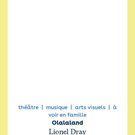
théâtre
musique
arts visuels
à
voir en famille
Olalaland
Lionel Dray