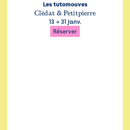
Les tutomouves
Clédat & Petitpierre
13
→
31 janv.
Réserver