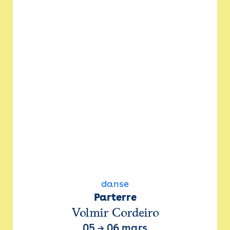
danse
Parterre
Volmir Cordeiro
05
→
06 mars