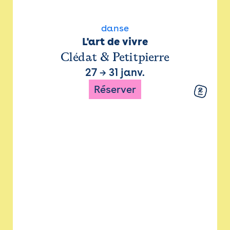
danse
L'art de vivre
Clédat & Petitpierre
27
→
31 janv.
Réserver