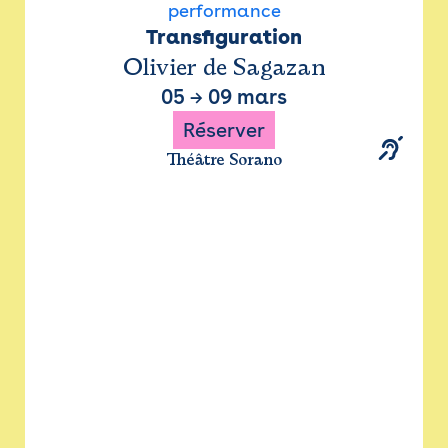
performance
Transfiguration
Olivier de Sagazan
05
→
09 mars
Réserver
Théâtre Sorano