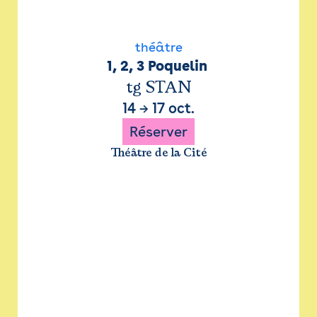
théâtre
1, 2, 3 Poquelin 
tg STAN
14
→
17 oct.
Réserver
Théâtre de la Cité