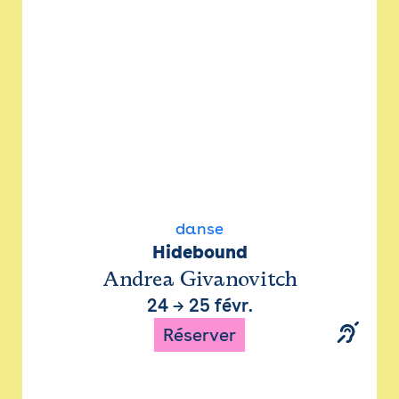
danse
Hidebound
Andrea Givanovitch
24
→
25 févr.
Réserver