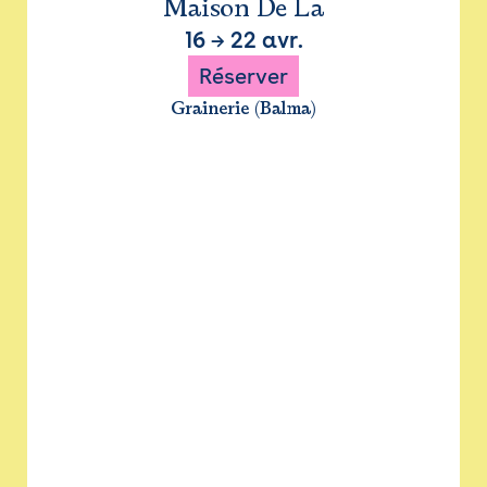
Maison De La
16
→
22 avr.
Réserver
Grainerie (Balma)