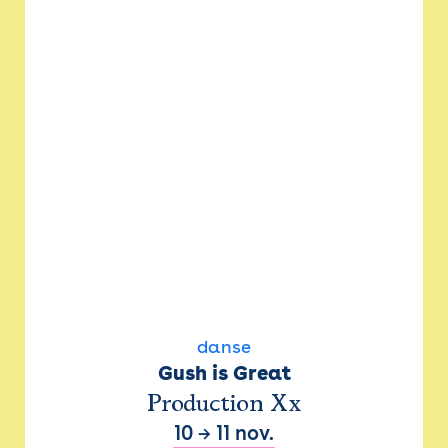
danse
Gush is Great
Production Xx
10
→
11 nov.