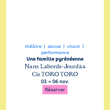
théâtre
danse
chant
performance
Une famille pyrénéenne
Nans Laborde-Jourdàa
Cie TORO TORO
03
→
06 nov.
Réserver