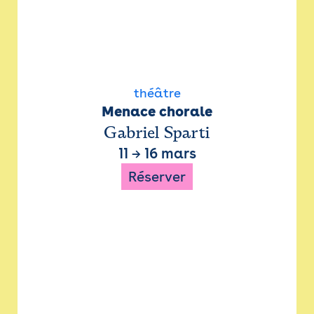
théâtre
Menace chorale
Gabriel Sparti
11
→
16 mars
Réserver