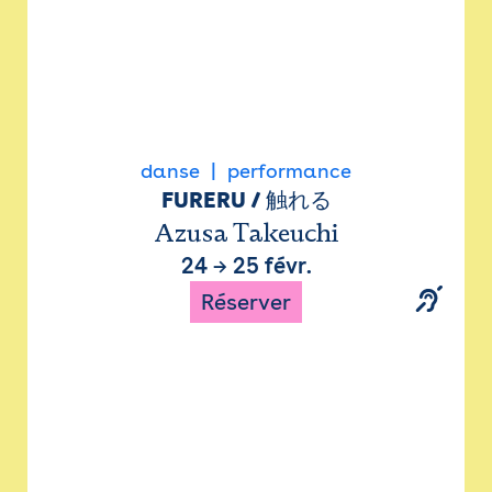
danse
performance
FURERU / 触れる
Azusa Takeuchi
24
→
25 févr.
Réserver