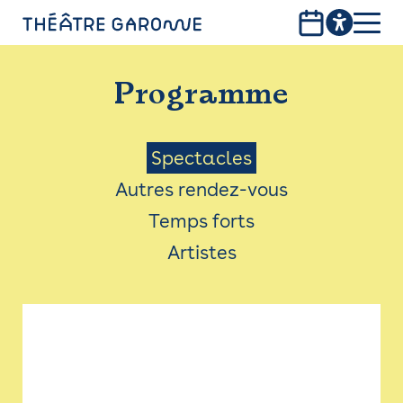
Aller
au
contenu
PROGRAMME
principal
Programme
INFOS PRATIQUES
AVEC LES PUBLICS
Menu
Spectacles
Autres rendez-vous
ACCESSIBILITÉ
Saison
Temps forts
LES PRODUCTIONS
Artistes
LE THÉÂTRE
Bistro
Billetterie