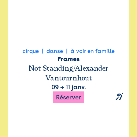
cirque
danse
à voir en famille
Frames
Not Standing/Alexander
Vantournhout
09
→
11 janv.
Réserver