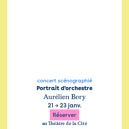
concert scénographié
Portrait d'orchestre
Aurélien Bory
21
→
23 janv.
Réserver
au Théâtre de la Cité