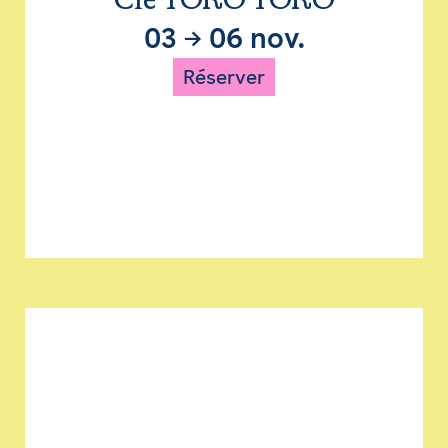
Cie TORO TORO
03
→
06 nov.
Réserver