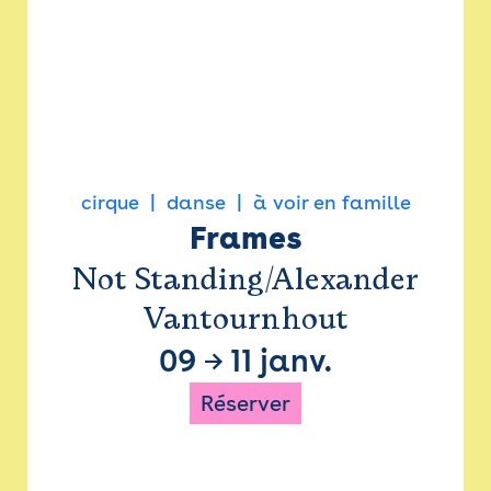
cirque
danse
à voir en famille
Frames
Not Standing/Alexander
Vantournhout
09
→
11 janv.
Réserver