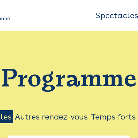
Spectacle
Top
Bar
/
Programme
Menu
les
Autres rendez-vous
Temps forts
on