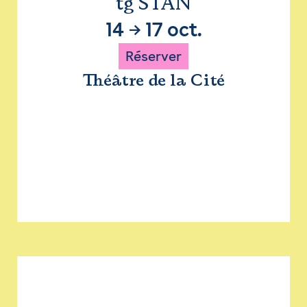
tg STAN
14
→
17 oct.
Réserver
Théâtre de la Cité