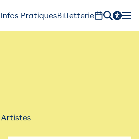
s
Infos Pratiques
Billetterie
Bistro
Billetterie
Newsletter
Espace presse
Artistes
théâtre Garonne, scène européenne
1, av. du Chateau d'eau - 31300 Toulouse