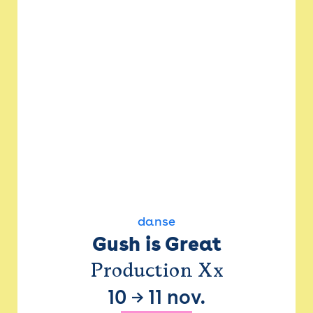
danse
Gush is Great
Production Xx
10
→
11 nov.