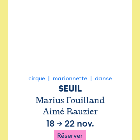
cirque
marionnette
danse
SEUIL
Marius Fouilland
Aimé Rauzier
18
→
22 nov.
Réserver