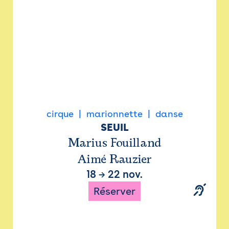
cirque
marionnette
danse
SEUIL
Marius Fouilland
Aimé Rauzier
18
→
22 nov.
Réserver