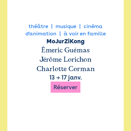
théâtre
musique
cinéma
d'animation
à voir en famille
MoJurZiKong
Émeric Guémas
Jérôme Lorichon
Charlotte Corman
13
→
17 janv.
Réserver