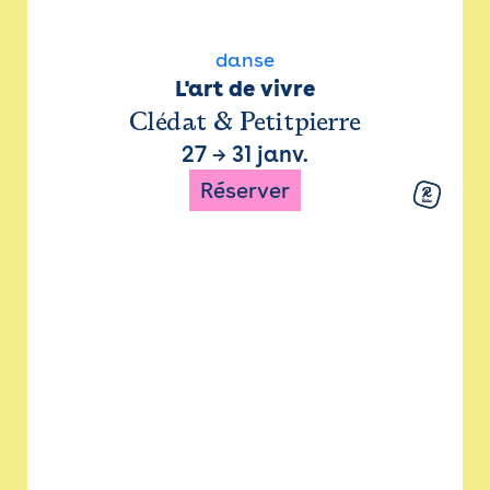
danse
L'art de vivre
Clédat & Petitpierre
27
→
31 janv.
Réserver