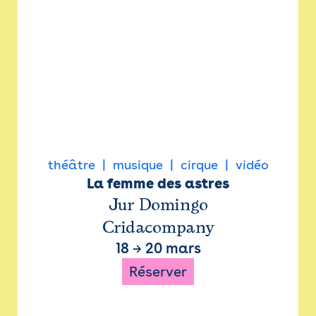
théâtre
musique
cirque
vidéo
La femme des astres
Jur Domingo
Cridacompany
18
→
20 mars
Réserver