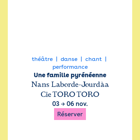
théâtre
danse
chant
performance
Une famille pyrénéenne
Nans Laborde-Jourdàa
Cie TORO TORO
03
→
06 nov.
Réserver