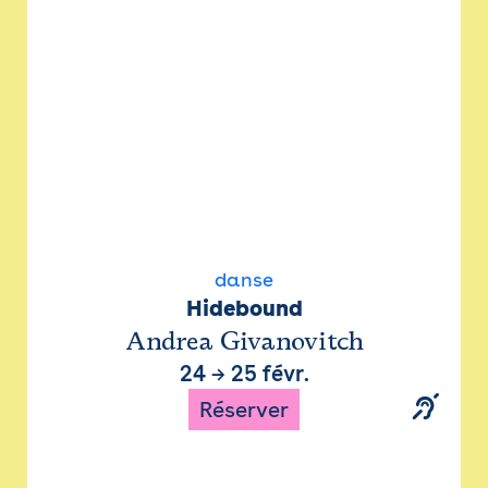
danse
Hidebound
Andrea Givanovitch
24
→
25 févr.
Réserver