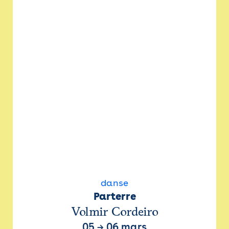
danse
Parterre
Volmir Cordeiro
05
→
06 mars