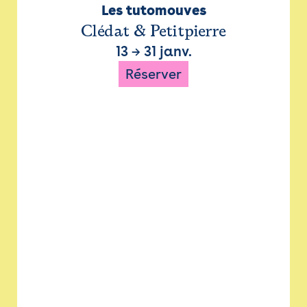
Les tutomouves
Clédat & Petitpierre
13
→
31 janv.
Réserver