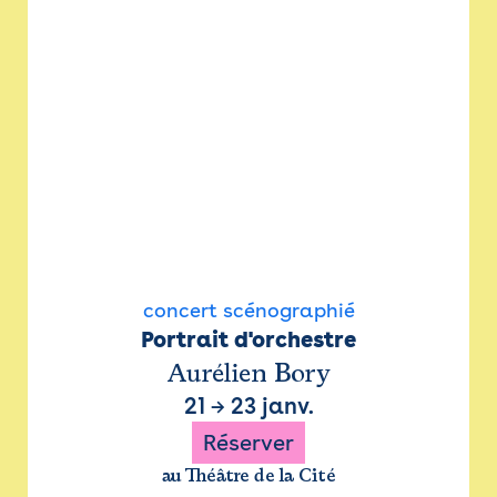
concert scénographié
Portrait d'orchestre
Aurélien Bory
21
→
23 janv.
Réserver
au Théâtre de la Cité