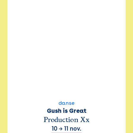
danse
Gush is Great
Production Xx
10
→
11 nov.