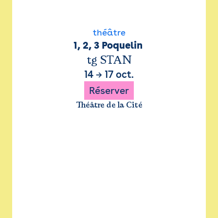
théâtre
1, 2, 3 Poquelin 
tg STAN
14
→
17 oct.
Réserver
Théâtre de la Cité