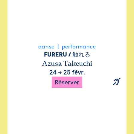
danse
performance
FURERU / 触れる
Azusa Takeuchi
24
→
25 févr.
Réserver