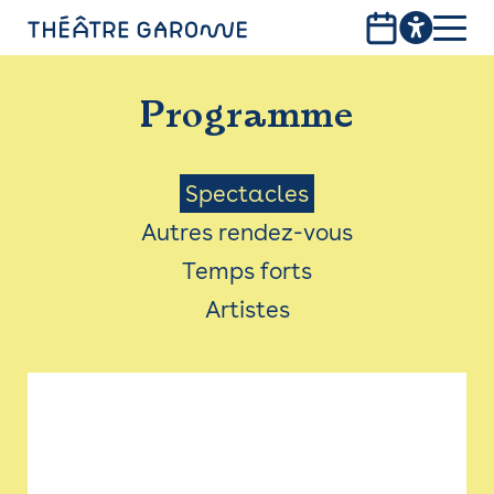
Aller
au
contenu
PROGRAMME
principal
Programme
INFOS PRATIQUES
AVEC LES PUBLICS
Menu
Spectacles
Autres rendez-vous
ACCESSIBILITÉ
Saison
Temps forts
LES PRODUCTIONS
Artistes
LE THÉÂTRE
Bistro
Billetterie