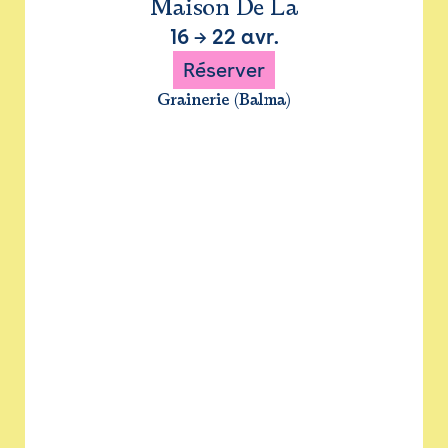
Maison De La
16
→
22 avr.
Réserver
Grainerie (Balma)