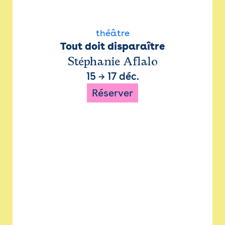
théâtre
Tout doit disparaître
Stéphanie Aflalo
15
→
17 déc.
Réserver