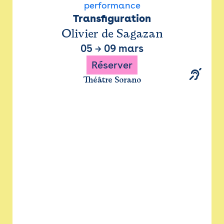
performance
Transfiguration
Olivier de Sagazan
05
→
09 mars
Réserver
Théâtre Sorano