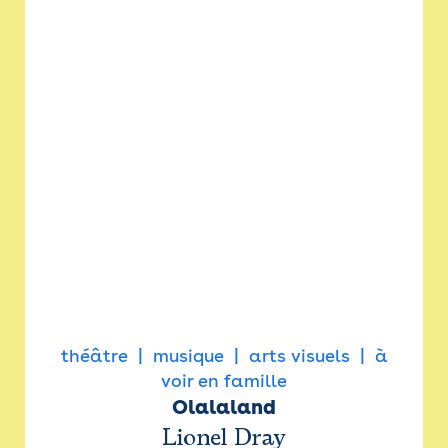
théâtre
musique
arts visuels
à
voir en famille
Olalaland
Lionel Dray