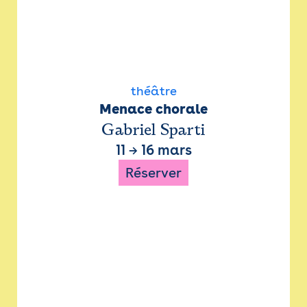
théâtre
Menace chorale
Gabriel Sparti
11
→
16 mars
Réserver