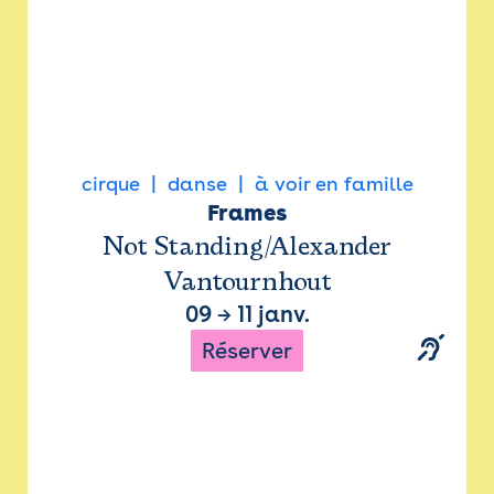
cirque
danse
à voir en famille
Frames
Not Standing/Alexander
Vantournhout
09
→
11 janv.
Réserver