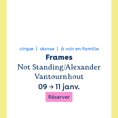
cirque
danse
à voir en famille
Frames
Not Standing/Alexander
Vantournhout
09
→
11 janv.
Réserver