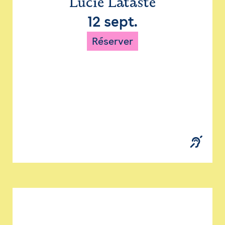
Lucie Lataste
12 sept.
Réserver