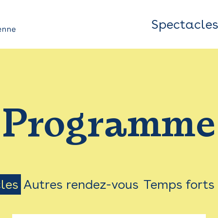
Spectacle
Top
Bar
/
Programme
Menu
les
Autres rendez-vous
Temps forts
on