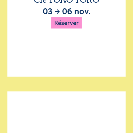
Cie TORO TORO
03
→
06 nov.
Réserver