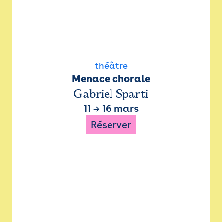
théâtre
Menace chorale
Gabriel Sparti
11
→
16 mars
Réserver