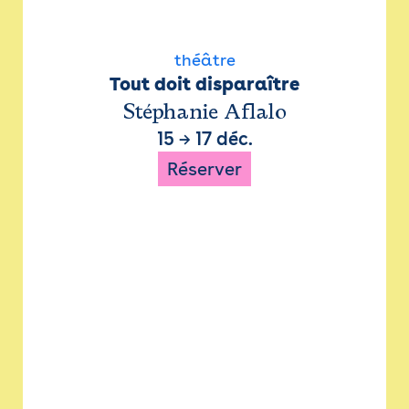
théâtre
Tout doit disparaître
Stéphanie Aflalo
15
→
17 déc.
Réserver