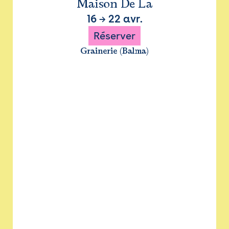
Maison De La
16
→
22 avr.
Réserver
Grainerie (Balma)