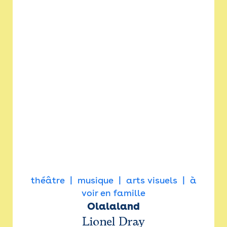
théâtre
musique
arts visuels
à
voir en famille
Olalaland
Lionel Dray