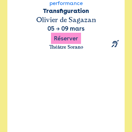
performance
Transfiguration
Olivier de Sagazan
05
→
09 mars
Réserver
Théâtre Sorano