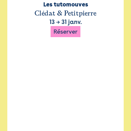
Les tutomouves
Clédat & Petitpierre
13
→
31 janv.
Réserver