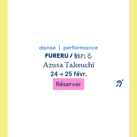
danse
performance
FURERU / 触れる
Azusa Takeuchi
24
→
25 févr.
Réserver