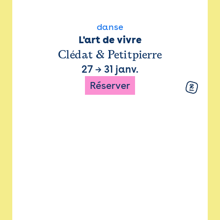
danse
L'art de vivre
Clédat & Petitpierre
27
→
31 janv.
Réserver