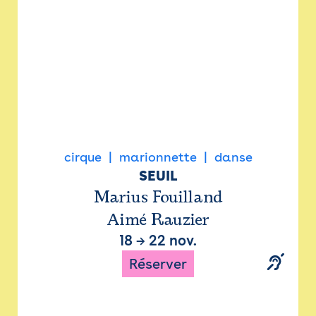
cirque
marionnette
danse
SEUIL
Marius Fouilland
Aimé Rauzier
18
→
22 nov.
Réserver