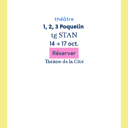
théâtre
1, 2, 3 Poquelin 
tg STAN
14
→
17 oct.
Réserver
Théâtre de la Cité