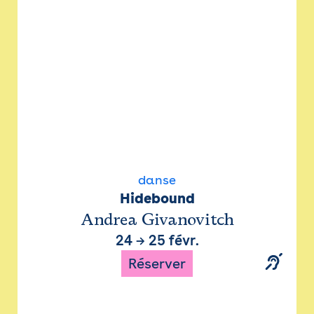
danse
Hidebound
Andrea Givanovitch
24
→
25 févr.
Réserver