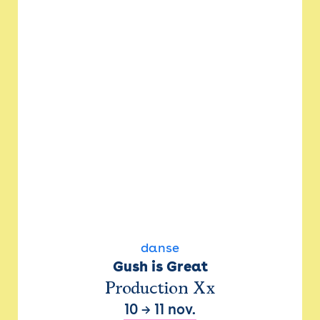
danse
Gush is Great
Production Xx
10
→
11 nov.