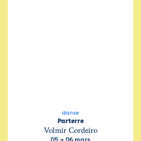
danse
Parterre
Volmir Cordeiro
05
→
06 mars