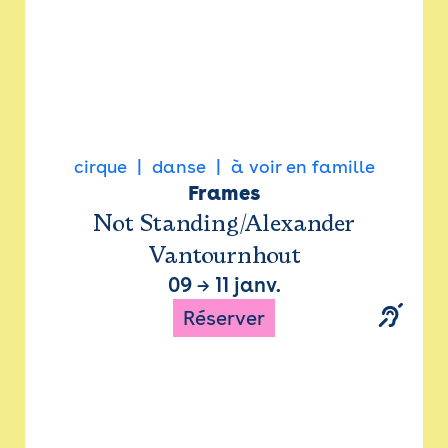
cirque
danse
à voir en famille
Frames
Not Standing/Alexander
Vantournhout
09
→
11 janv.
Réserver