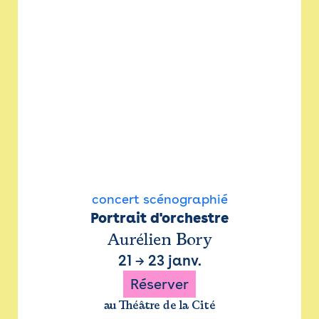
concert scénographié
Portrait d'orchestre
Aurélien Bory
21
→
23 janv.
Réserver
au Théâtre de la Cité