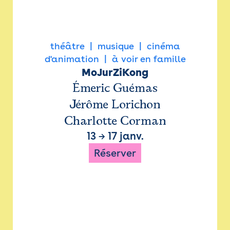
théâtre
musique
cinéma
d'animation
à voir en famille
MoJurZiKong
Émeric Guémas
Jérôme Lorichon
Charlotte Corman
13
→
17 janv.
Réserver