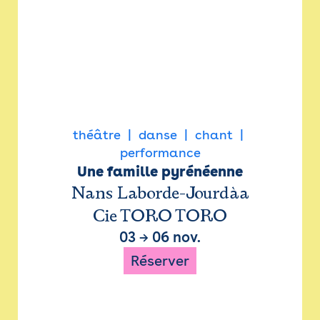
théâtre
danse
chant
performance
Une famille pyrénéenne
Nans Laborde-Jourdàa
Cie TORO TORO
03
→
06 nov.
Réserver