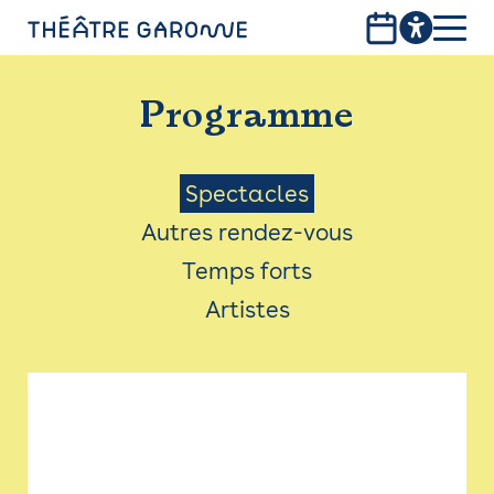
Aller
au
contenu
PROGRAMME
principal
Programme
INFOS PRATIQUES
AVEC LES PUBLICS
Menu
Spectacles
Autres rendez-vous
ACCESSIBILITÉ
Saison
Temps forts
LES PRODUCTIONS
Artistes
LE THÉÂTRE
Bistro
Billetterie