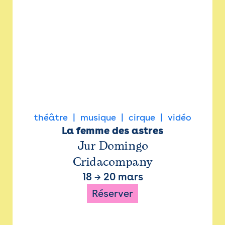
théâtre
musique
cirque
vidéo
La femme des astres
Jur Domingo
Cridacompany
18
→
20 mars
Réserver