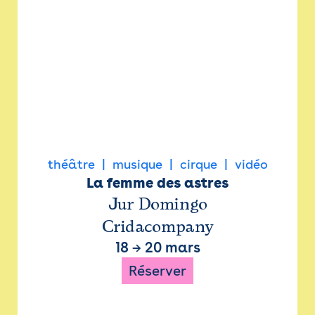
théâtre
musique
cirque
vidéo
La femme des astres
Jur Domingo
Cridacompany
18
→
20 mars
Réserver