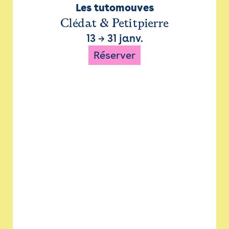
Les tutomouves
Clédat & Petitpierre
13
→
31 janv.
Réserver