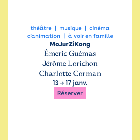
théâtre
musique
cinéma
d'animation
à voir en famille
MoJurZiKong
Émeric Guémas
Jérôme Lorichon
Charlotte Corman
13
→
17 janv.
Réserver