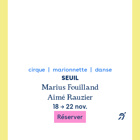
cirque
marionnette
danse
SEUIL
Marius Fouilland
Aimé Rauzier
18
→
22 nov.
Réserver