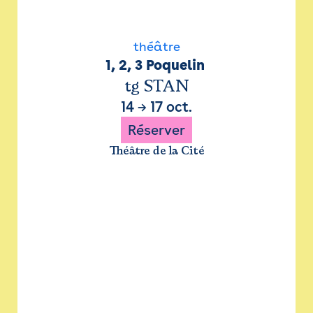
théâtre
1, 2, 3 Poquelin 
tg STAN
14
→
17 oct.
Réserver
Théâtre de la Cité