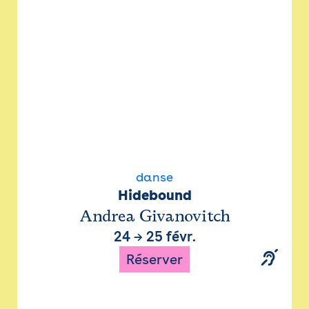
danse
Hidebound
Andrea Givanovitch
24
→
25 févr.
Réserver