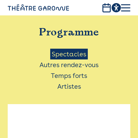
Aller
au
contenu
PROGRAMME
principal
Programme
INFOS PRATIQUES
AVEC LES PUBLICS
Menu
Spectacles
Autres rendez-vous
ACCESSIBILITÉ
Saison
Temps forts
LES PRODUCTIONS
Artistes
LE THÉÂTRE
Bistro
Billetterie