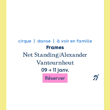
cirque
danse
à voir en famille
Frames
Not Standing/Alexander
Vantournhout
09
→
11 janv.
Réserver