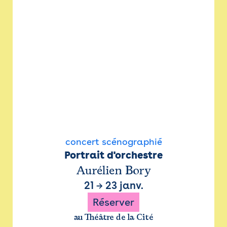
concert scénographié
Portrait d'orchestre
Aurélien Bory
21
→
23 janv.
Réserver
au Théâtre de la Cité