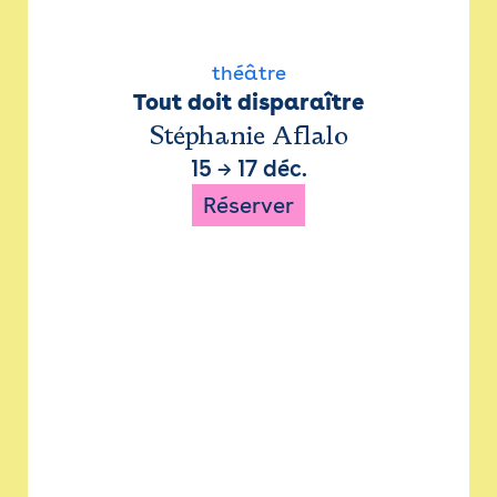
théâtre
Tout doit disparaître
Stéphanie Aflalo
15
→
17 déc.
Réserver