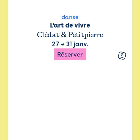
danse
L'art de vivre
Clédat & Petitpierre
27
→
31 janv.
Réserver