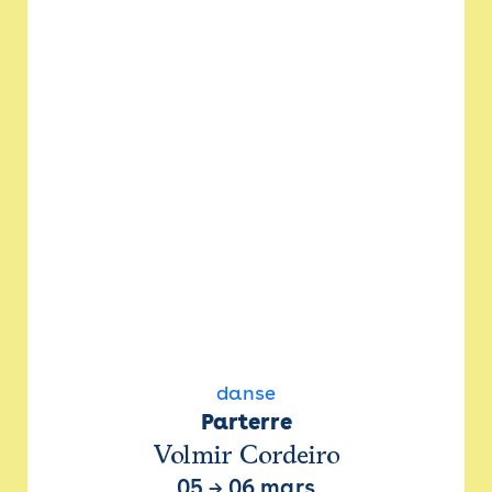
danse
Parterre
Volmir Cordeiro
05
→
06 mars