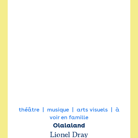
théâtre
musique
arts visuels
à
voir en famille
Olalaland
Lionel Dray