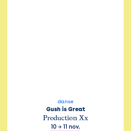
danse
Gush is Great
Production Xx
10
→
11 nov.