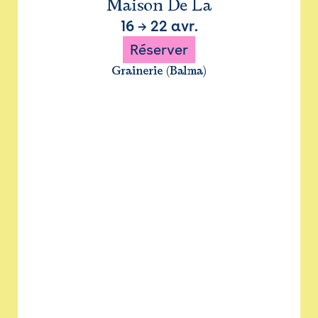
Maison De La
16
→
22 avr.
Réserver
Grainerie (Balma)