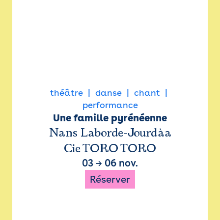
théâtre
danse
chant
performance
Une famille pyrénéenne
Nans Laborde-Jourdàa
Cie TORO TORO
03
→
06 nov.
Réserver