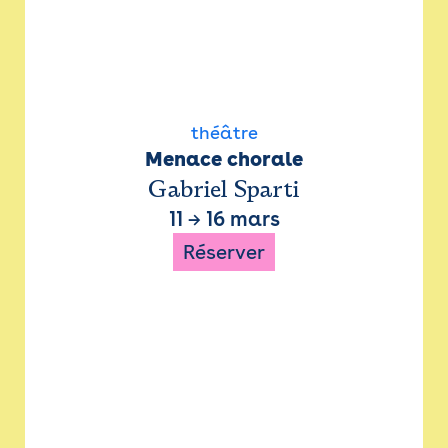
théâtre
Menace chorale
Gabriel Sparti
11
→
16 mars
Réserver