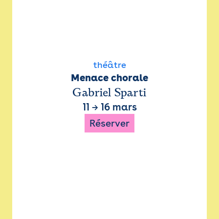
théâtre
Menace chorale
Gabriel Sparti
11
→
16 mars
Réserver