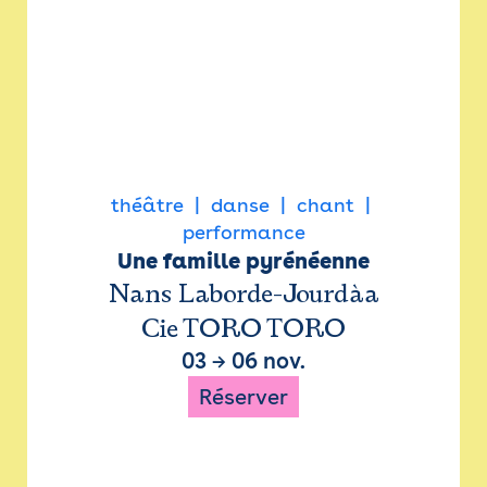
théâtre
danse
chant
performance
Une famille pyrénéenne
Nans Laborde-Jourdàa
Cie TORO TORO
03
→
06 nov.
Réserver