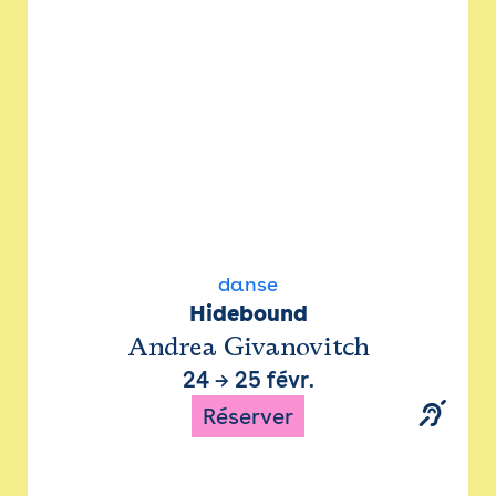
danse
Hidebound
Andrea Givanovitch
24
→
25 févr.
Réserver