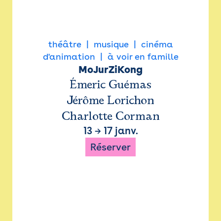
théâtre
musique
cinéma
d'animation
à voir en famille
MoJurZiKong
Émeric Guémas
Jérôme Lorichon
Charlotte Corman
13
→
17 janv.
Réserver