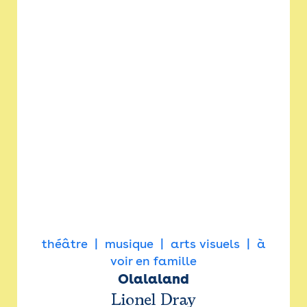
théâtre
musique
arts visuels
à
voir en famille
Olalaland
Lionel Dray