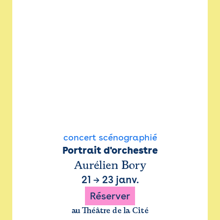
concert scénographié
Portrait d'orchestre
Aurélien Bory
21
→
23 janv.
Réserver
au Théâtre de la Cité