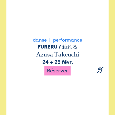
danse
performance
FURERU / 触れる
Azusa Takeuchi
24
→
25 févr.
Réserver