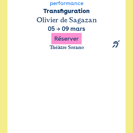
performance
Transfiguration
Olivier de Sagazan
05
→
09 mars
Réserver
Théâtre Sorano