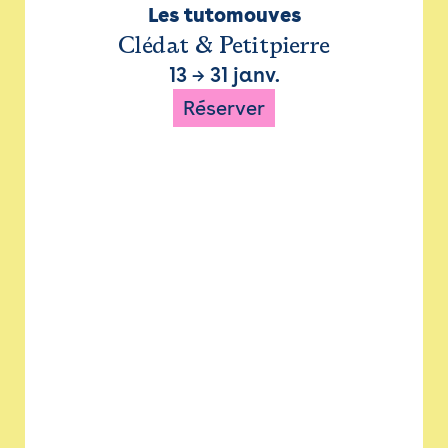
Les tutomouves
Clédat & Petitpierre
13
→
31 janv.
Réserver