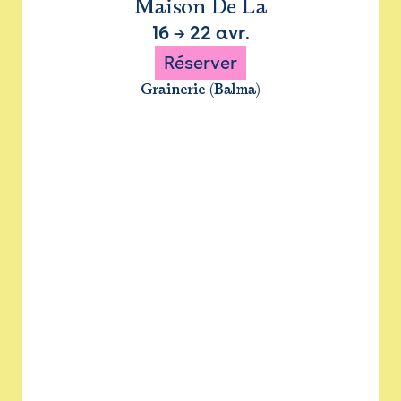
Maison De La
16
→
22 avr.
Réserver
Grainerie (Balma)