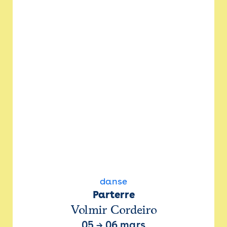
danse
Parterre
Volmir Cordeiro
05
→
06 mars