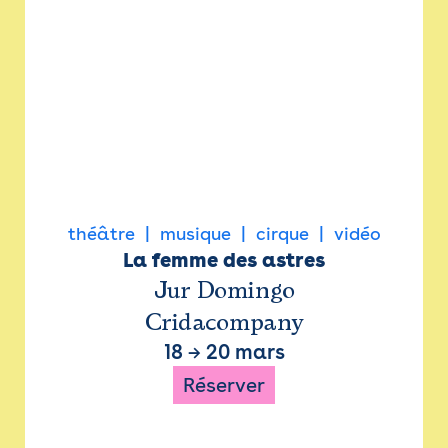
théâtre
musique
cirque
vidéo
La femme des astres
Jur Domingo
Cridacompany
18
→
20 mars
Réserver