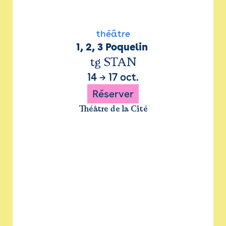
théâtre
1, 2, 3 Poquelin 
tg STAN
14
→
17 oct.
Réserver
Théâtre de la Cité