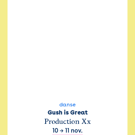
danse
Gush is Great
Production Xx
10
→
11 nov.