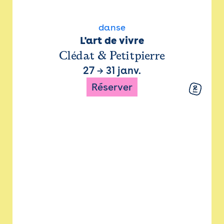
danse
L'art de vivre
Clédat & Petitpierre
27
→
31 janv.
Réserver