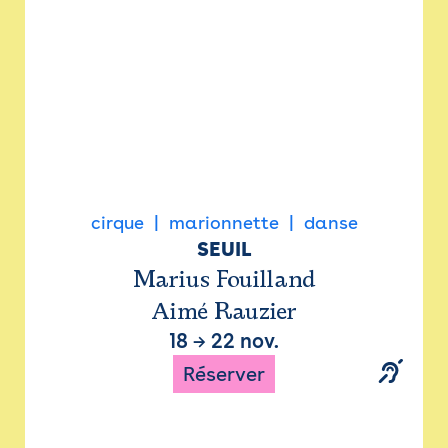
cirque
marionnette
danse
SEUIL
Marius Fouilland
Aimé Rauzier
18
→
22 nov.
Réserver