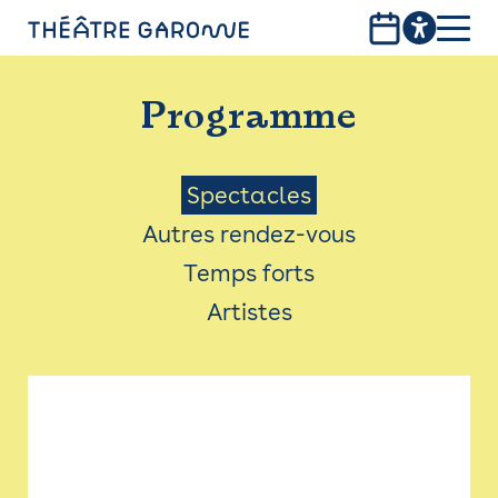
Aller
au
contenu
PROGRAMME
principal
Programme
INFOS PRATIQUES
AVEC LES PUBLICS
Menu
Spectacles
Autres rendez-vous
ACCESSIBILITÉ
Saison
Temps forts
LES PRODUCTIONS
Artistes
LE THÉÂTRE
Bistro
Billetterie