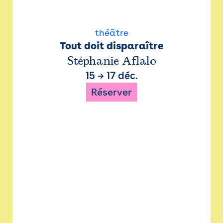
théâtre
Tout doit disparaître
Stéphanie Aflalo
15
→
17 déc.
Réserver