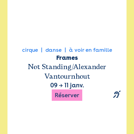
cirque
danse
à voir en famille
Frames
Not Standing/Alexander
Vantournhout
09
→
11 janv.
Réserver