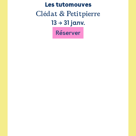
Les tutomouves
Clédat & Petitpierre
13
→
31 janv.
Réserver