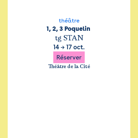
théâtre
1, 2, 3 Poquelin 
tg STAN
14
→
17 oct.
Réserver
Théâtre de la Cité