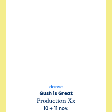
danse
Gush is Great
Production Xx
10
→
11 nov.