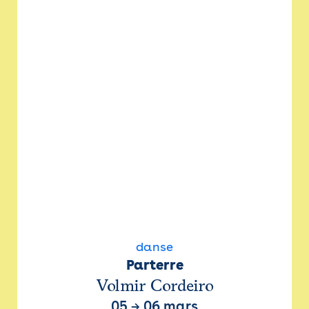
danse
Parterre
Volmir Cordeiro
05
→
06 mars