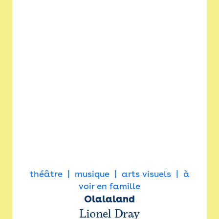
théâtre
musique
arts visuels
à
voir en famille
Olalaland
Lionel Dray