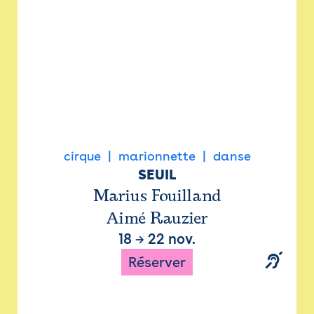
cirque
marionnette
danse
SEUIL
Marius Fouilland
Aimé Rauzier
18
→
22 nov.
Réserver