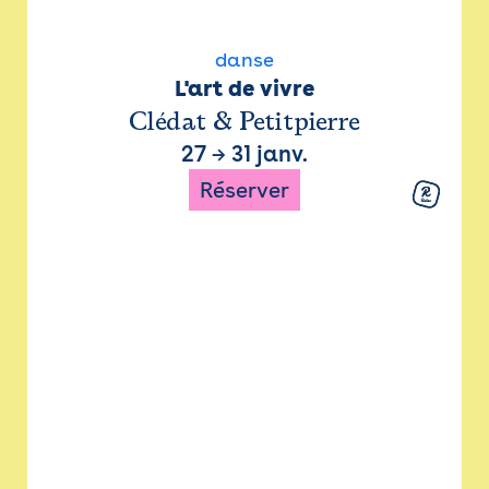
danse
L'art de vivre
Clédat & Petitpierre
27
→
31 janv.
Réserver