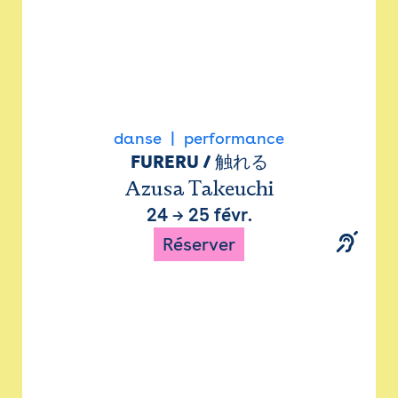
danse
performance
FURERU / 触れる
Azusa Takeuchi
24
→
25 févr.
Réserver