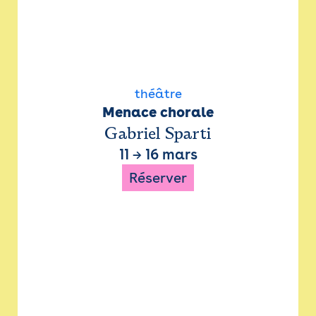
théâtre
Menace chorale
Gabriel Sparti
11
→
16 mars
Réserver