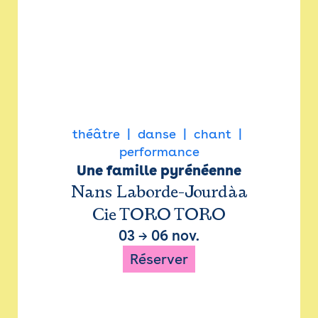
théâtre
danse
chant
performance
Une famille pyrénéenne
Nans Laborde-Jourdàa
Cie TORO TORO
03
→
06 nov.
Réserver