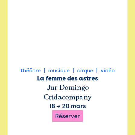
théâtre
musique
cirque
vidéo
La femme des astres
Jur Domingo
Cridacompany
18
→
20 mars
Réserver