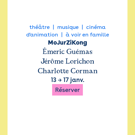
théâtre
musique
cinéma
d'animation
à voir en famille
MoJurZiKong
Émeric Guémas
Jérôme Lorichon
Charlotte Corman
13
→
17 janv.
Réserver