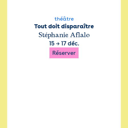
théâtre
Tout doit disparaître
Stéphanie Aflalo
15
→
17 déc.
Réserver