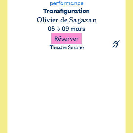
performance
Transfiguration
Olivier de Sagazan
05
→
09 mars
Réserver
Théâtre Sorano