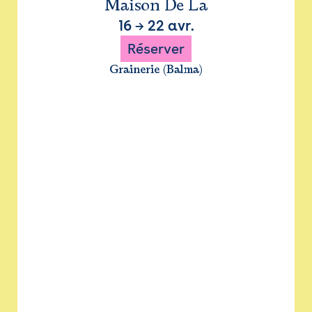
Maison De La
16
→
22 avr.
Réserver
Grainerie (Balma)