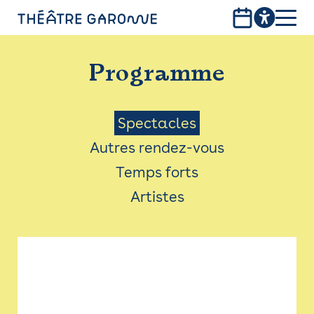
Aller
au
contenu
PROGRAMME
principal
Programme
INFOS PRATIQUES
AVEC LES PUBLICS
Menu
Spectacles
Autres rendez-vous
ACCESSIBILITÉ
Saison
Temps forts
LES PRODUCTIONS
Artistes
LE THÉÂTRE
Bistro
Billetterie