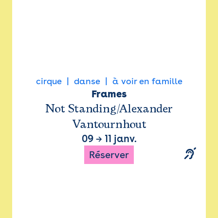
cirque
danse
à voir en famille
Frames
Not Standing/Alexander
Vantournhout
09
→
11 janv.
Réserver