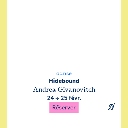
danse
Hidebound
Andrea Givanovitch
24
→
25 févr.
Réserver