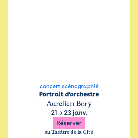
concert scénographié
Portrait d'orchestre
Aurélien Bory
21
→
23 janv.
Réserver
au Théâtre de la Cité