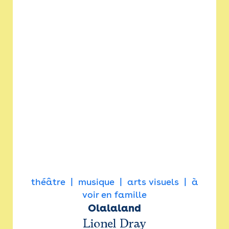
théâtre
musique
arts visuels
à
voir en famille
Olalaland
Lionel Dray