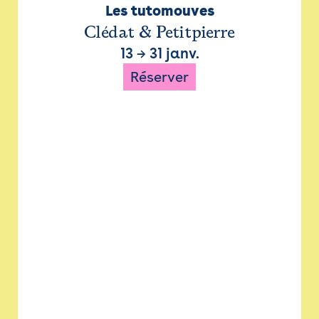
Les tutomouves
Clédat & Petitpierre
13
→
31 janv.
Réserver