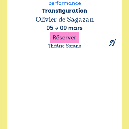
performance
Transfiguration
Olivier de Sagazan
05
→
09 mars
Réserver
Théâtre Sorano