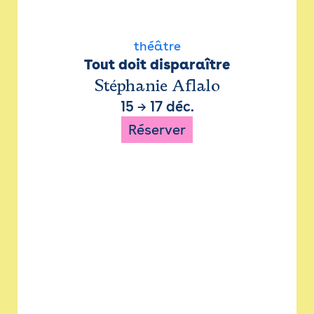
théâtre
Tout doit disparaître
Stéphanie Aflalo
15
→
17 déc.
Réserver