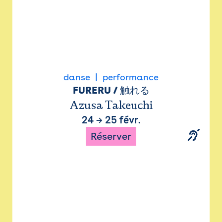
danse
performance
FURERU / 触れる
Azusa Takeuchi
24
→
25 févr.
Réserver