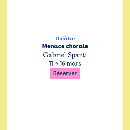
théâtre
Menace chorale
Gabriel Sparti
11
→
16 mars
Réserver