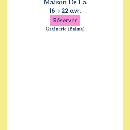
Maison De La
16
→
22 avr.
Réserver
Grainerie (Balma)