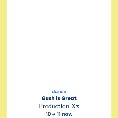
danse
Gush is Great
Production Xx
10
→
11 nov.