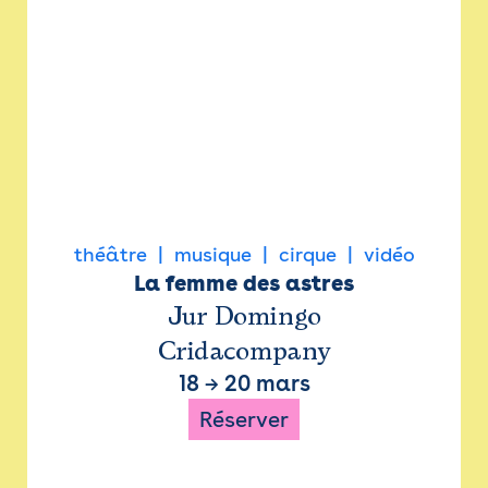
théâtre
musique
cirque
vidéo
La femme des astres
Jur Domingo
Cridacompany
18
→
20 mars
Réserver