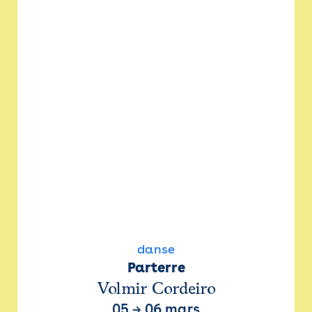
danse
Parterre
Volmir Cordeiro
05
→
06 mars