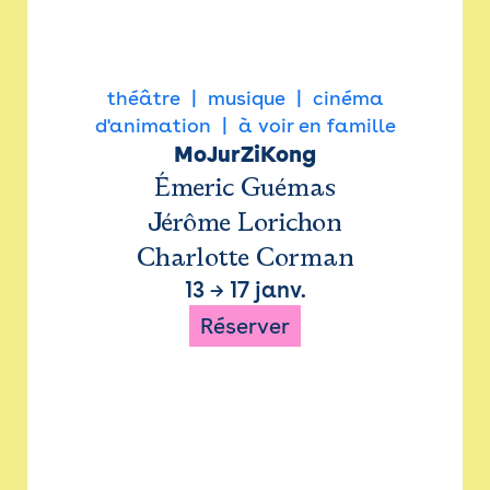
théâtre
musique
cinéma
d'animation
à voir en famille
MoJurZiKong
Émeric Guémas
Jérôme Lorichon
Charlotte Corman
13
→
17 janv.
Réserver