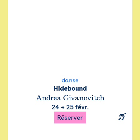
danse
Hidebound
Andrea Givanovitch
24
→
25 févr.
Réserver