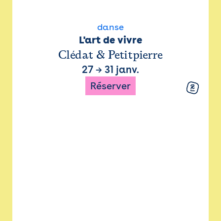
danse
L'art de vivre
Clédat & Petitpierre
27
→
31 janv.
Réserver