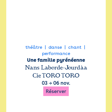
théâtre
danse
chant
performance
Une famille pyrénéenne
Nans Laborde-Jourdàa
Cie TORO TORO
03
→
06 nov.
Réserver