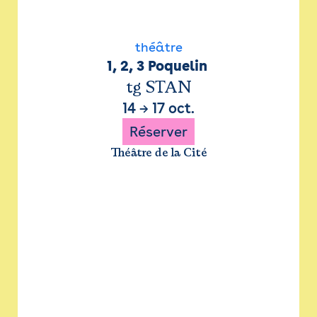
théâtre
1, 2, 3 Poquelin 
tg STAN
14
→
17 oct.
Réserver
Théâtre de la Cité