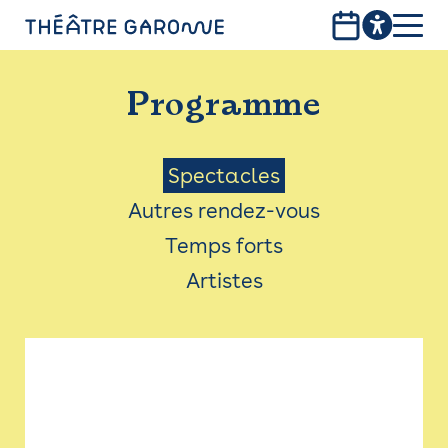
Aller
au
contenu
PROGRAMME
principal
Programme
INFOS PRATIQUES
AVEC LES PUBLICS
Menu
Spectacles
Autres rendez-vous
ACCESSIBILITÉ
Saison
Temps forts
LES PRODUCTIONS
Artistes
LE THÉÂTRE
Bistro
Billetterie