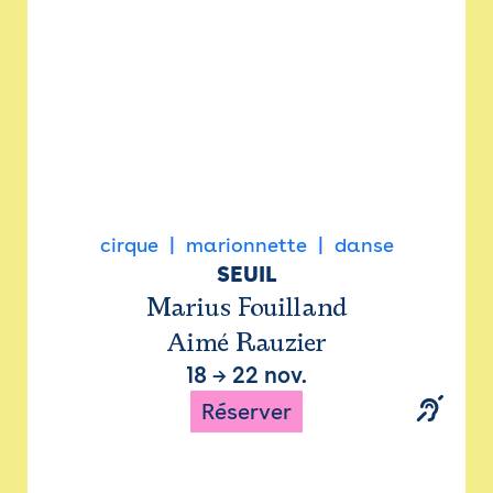
cirque
marionnette
danse
SEUIL
Marius Fouilland
Aimé Rauzier
18
→
22 nov.
Réserver