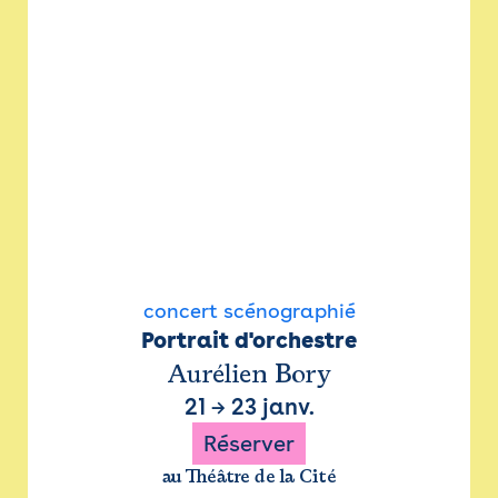
concert scénographié
Portrait d'orchestre
Aurélien Bory
21
→
23 janv.
Réserver
au Théâtre de la Cité