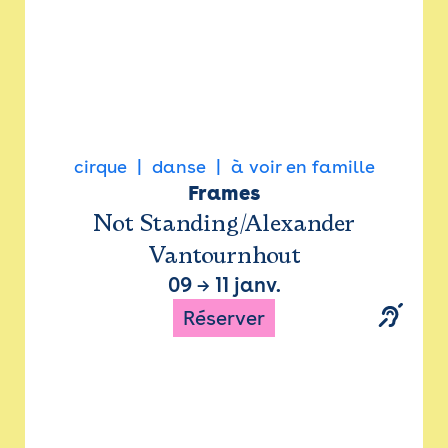
cirque
danse
à voir en famille
Frames
Not Standing/Alexander
Vantournhout
09
→
11 janv.
Réserver