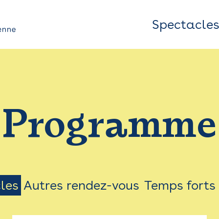
Spectacle
Top
Bar
/
Programme
Menu
les
Autres rendez-vous
Temps forts
on