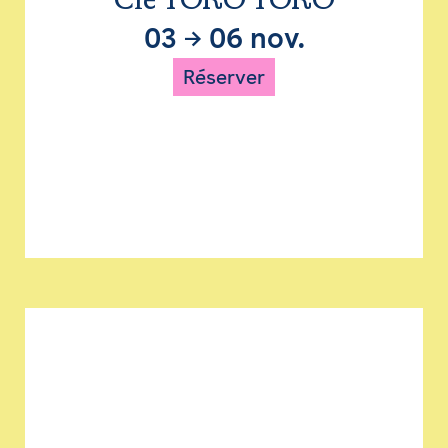
Cie TORO TORO
03
→
06 nov.
Réserver