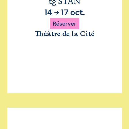
tg STAN
14
→
17 oct.
Réserver
Théâtre de la Cité