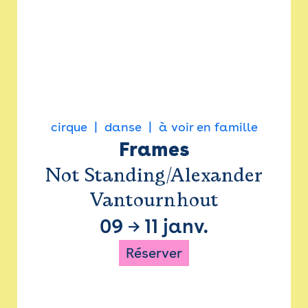
cirque
danse
à voir en famille
Frames
Not Standing/Alexander
Vantournhout
09
→
11 janv.
Réserver