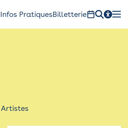
s
Infos Pratiques
Billetterie
Bistro
Billetterie
Newsletter
Espace presse
Artistes
théâtre Garonne, scène européenne
1, av. du Chateau d'eau - 31300 Toulouse