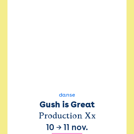
danse
Gush is Great
Production Xx
10
→
11 nov.