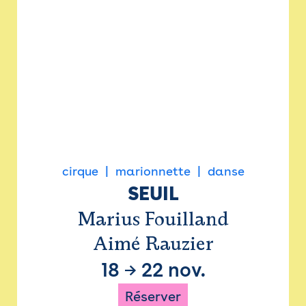
cirque
marionnette
danse
SEUIL
Marius Fouilland
Aimé Rauzier
18
→
22 nov.
Réserver