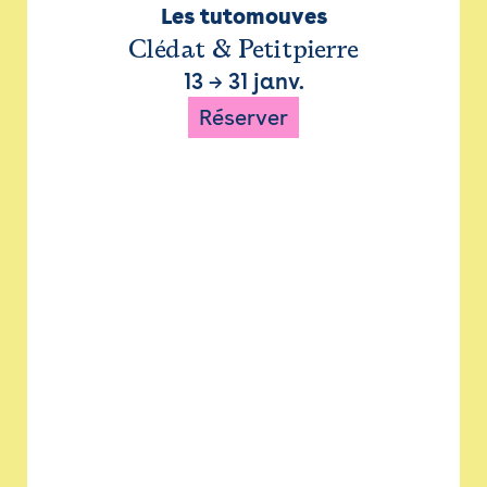
Les tutomouves
Clédat & Petitpierre
13
→
31 janv.
Réserver