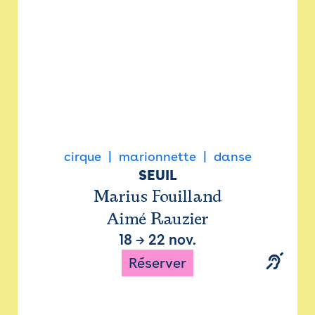
cirque
marionnette
danse
SEUIL
Marius Fouilland
Aimé Rauzier
18
→
22 nov.
Réserver