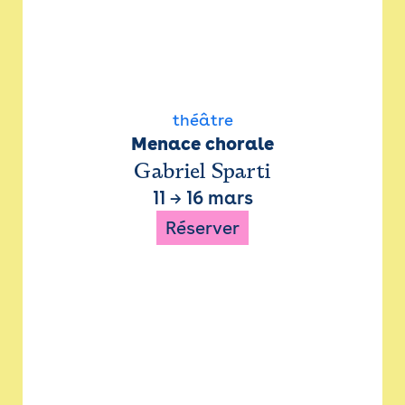
théâtre
Menace chorale
Gabriel Sparti
11
→
16 mars
Réserver