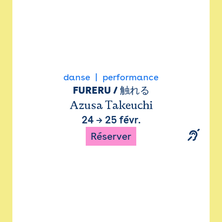
danse
performance
FURERU / 触れる
Azusa Takeuchi
24
→
25 févr.
Réserver