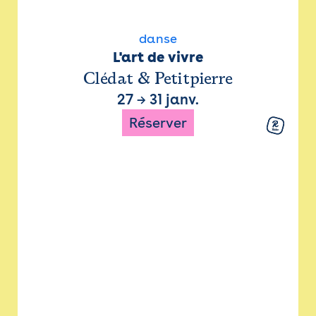
danse
L'art de vivre
Clédat & Petitpierre
27
→
31 janv.
Réserver