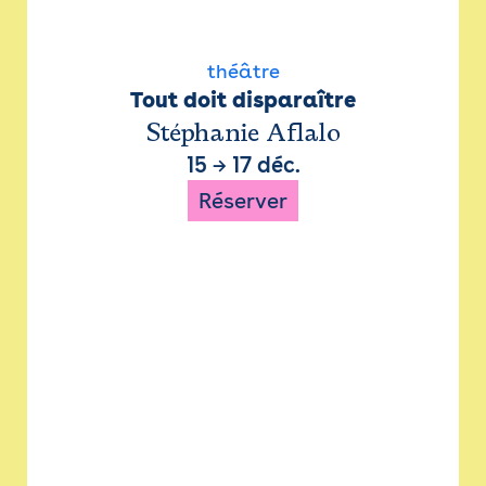
théâtre
Tout doit disparaître
Stéphanie Aflalo
15
→
17 déc.
Réserver