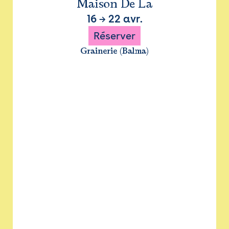
Maison De La
16
→
22 avr.
Réserver
Grainerie (Balma)