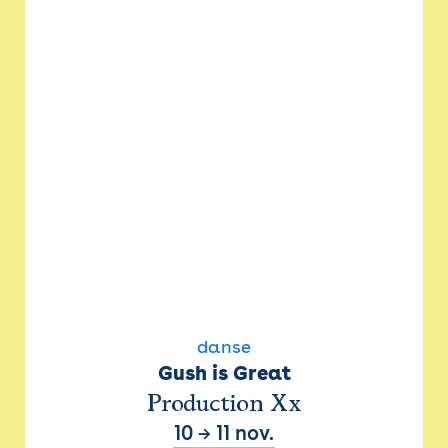
danse
Gush is Great
Production Xx
10
→
11 nov.