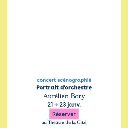
concert scénographié
Portrait d'orchestre
Aurélien Bory
21
→
23 janv.
Réserver
au Théâtre de la Cité