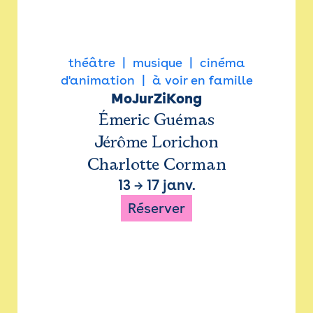
théâtre
musique
cinéma
d'animation
à voir en famille
MoJurZiKong
Émeric Guémas
Jérôme Lorichon
Charlotte Corman
13
→
17 janv.
Réserver