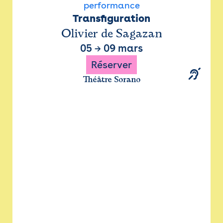
performance
Transfiguration
Olivier de Sagazan
05
→
09 mars
Réserver
Théâtre Sorano