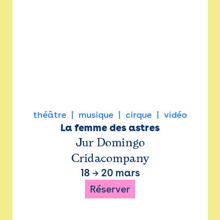
théâtre
musique
cirque
vidéo
La femme des astres
Jur Domingo
Cridacompany
18
→
20 mars
Réserver