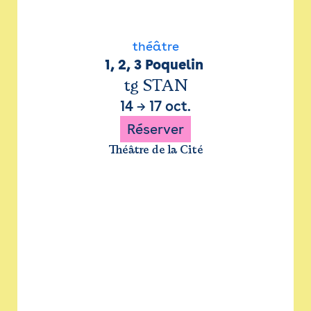
théâtre
1, 2, 3 Poquelin 
tg STAN
14
→
17 oct.
Réserver
Théâtre de la Cité