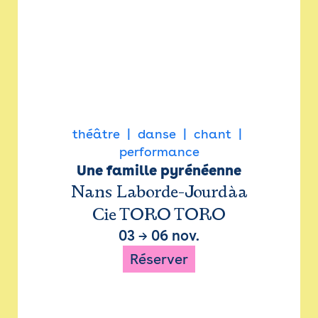
théâtre
danse
chant
performance
Une famille pyrénéenne
Nans Laborde-Jourdàa
Cie TORO TORO
03
→
06 nov.
Réserver