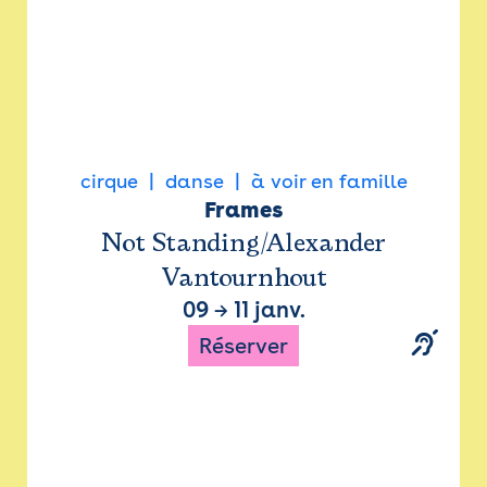
cirque
danse
à voir en famille
Frames
Not Standing/Alexander
Vantournhout
09
→
11 janv.
Réserver