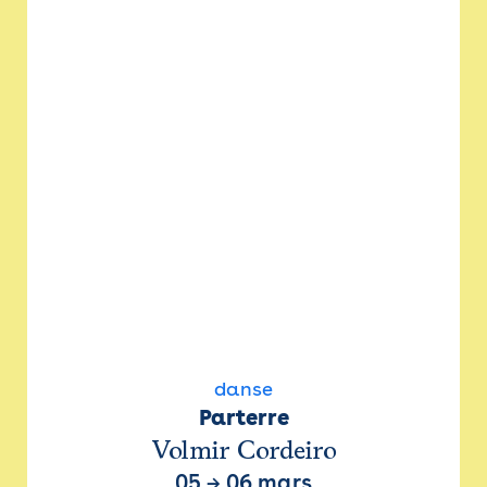
danse
Parterre
Volmir Cordeiro
05
→
06 mars