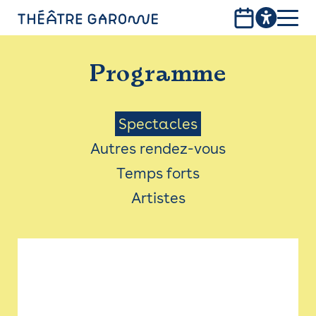
Aller
au
contenu
PROGRAMME
principal
Programme
INFOS PRATIQUES
AVEC LES PUBLICS
Menu
Spectacles
Autres rendez-vous
ACCESSIBILITÉ
Saison
Temps forts
LES PRODUCTIONS
Artistes
LE THÉÂTRE
Bistro
Billetterie