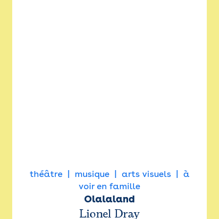
théâtre
musique
arts visuels
à
voir en famille
Olalaland
Lionel Dray