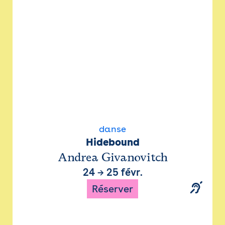
danse
Hidebound
Andrea Givanovitch
24
→
25 févr.
Réserver