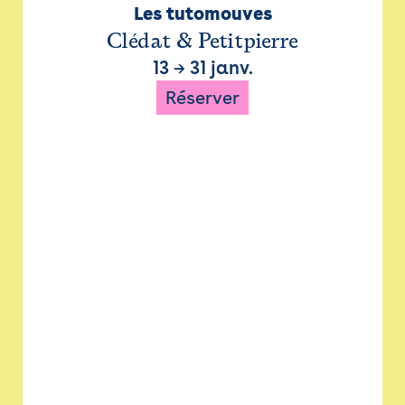
Les tutomouves
Clédat & Petitpierre
13
→
31 janv.
Réserver