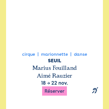
cirque
marionnette
danse
SEUIL
Marius Fouilland
Aimé Rauzier
18
→
22 nov.
Réserver