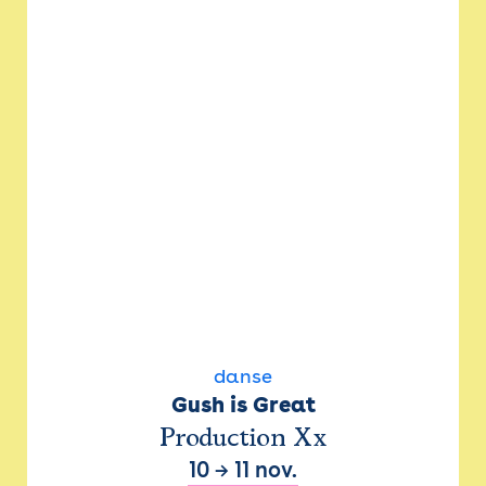
danse
Gush is Great
Production Xx
10
→
11 nov.