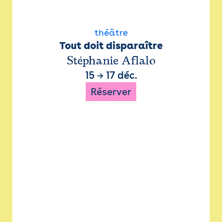
théâtre
Tout doit disparaître
Stéphanie Aflalo
15
→
17 déc.
Réserver