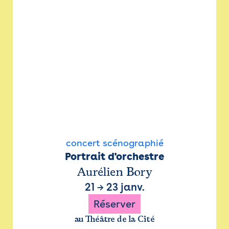
concert scénographié
Portrait d'orchestre
Aurélien Bory
21
→
23 janv.
Réserver
au Théâtre de la Cité