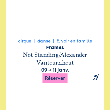
cirque
danse
à voir en famille
Frames
Not Standing/Alexander
Vantournhout
09
→
11 janv.
Réserver