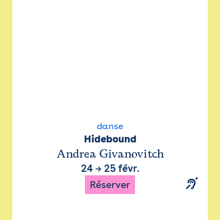
danse
Hidebound
Andrea Givanovitch
24
→
25 févr.
Réserver