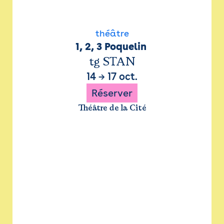
théâtre
1, 2, 3 Poquelin 
tg STAN
14
→
17 oct.
Réserver
Théâtre de la Cité