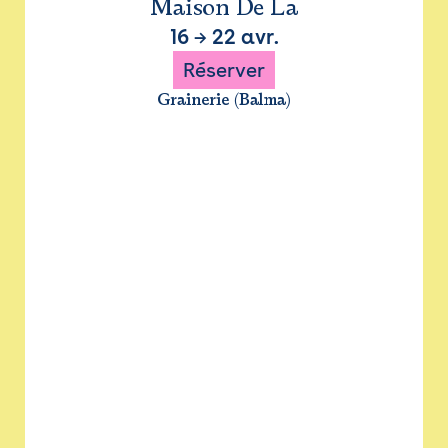
Maison De La
16
→
22 avr.
Réserver
Grainerie (Balma)