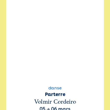
danse
Parterre
Volmir Cordeiro
05
→
06 mars