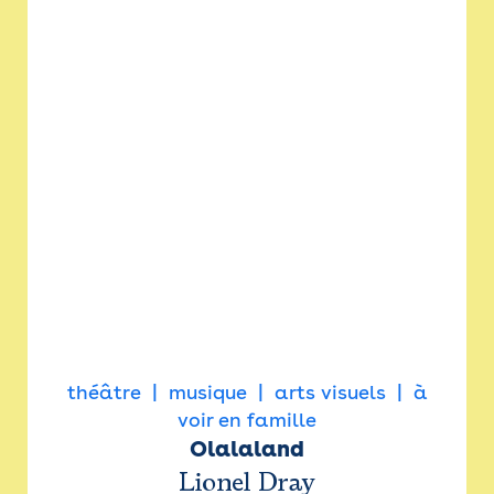
théâtre
musique
arts visuels
à
voir en famille
Olalaland
Lionel Dray