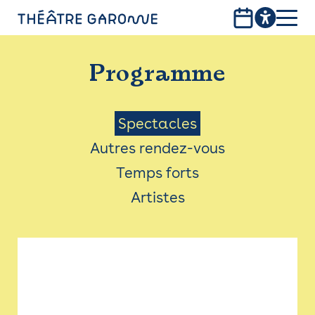
Aller
au
contenu
PROGRAMME
principal
Programme
INFOS PRATIQUES
AVEC LES PUBLICS
Menu
Spectacles
Autres rendez-vous
ACCESSIBILITÉ
Saison
Temps forts
LES PRODUCTIONS
Artistes
LE THÉÂTRE
Bistro
Billetterie