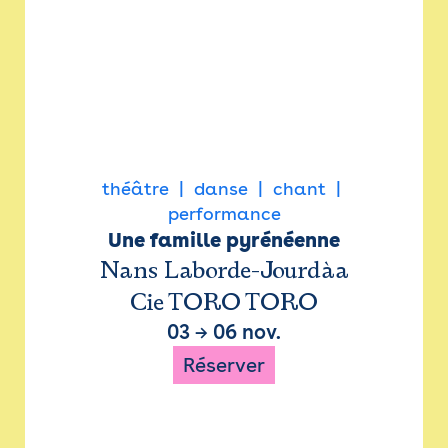
théâtre
danse
chant
performance
Une famille pyrénéenne
Nans Laborde-Jourdàa
Cie TORO TORO
03
→
06 nov.
Réserver