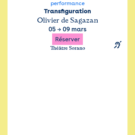
performance
Transfiguration
Olivier de Sagazan
05
→
09 mars
Réserver
Théâtre Sorano