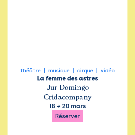
théâtre
musique
cirque
vidéo
La femme des astres
Jur Domingo
Cridacompany
18
→
20 mars
Réserver