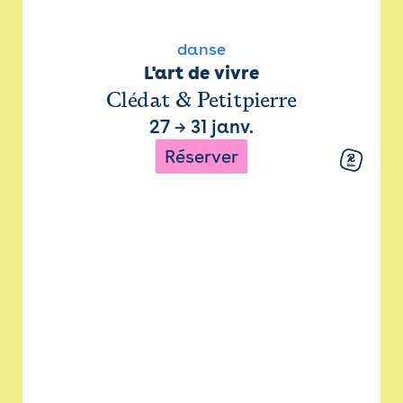
danse
L'art de vivre
Clédat & Petitpierre
27
→
31 janv.
Réserver