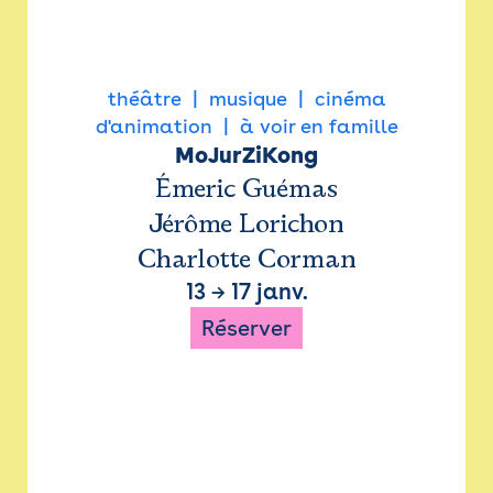
théâtre
musique
cinéma
d'animation
à voir en famille
MoJurZiKong
Émeric Guémas
Jérôme Lorichon
Charlotte Corman
13
→
17 janv.
Réserver