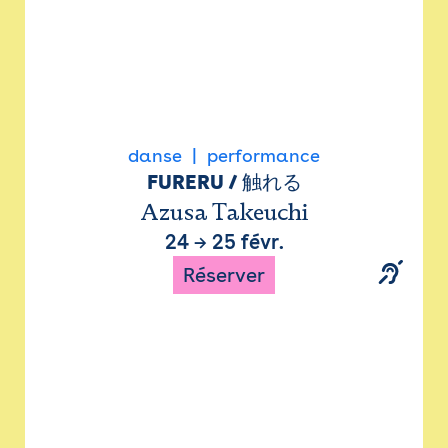
danse
performance
FURERU / 触れる
Azusa Takeuchi
24
→
25 févr.
Réserver