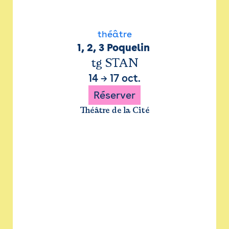
théâtre
1, 2, 3 Poquelin 
tg STAN
14
→
17 oct.
Réserver
Théâtre de la Cité