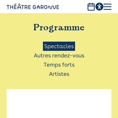
Aller
au
contenu
PROGRAMME
principal
Programme
INFOS PRATIQUES
AVEC LES PUBLICS
Menu
Spectacles
Autres rendez-vous
ACCESSIBILITÉ
Saison
Temps forts
LES PRODUCTIONS
Artistes
LE THÉÂTRE
Bistro
Billetterie