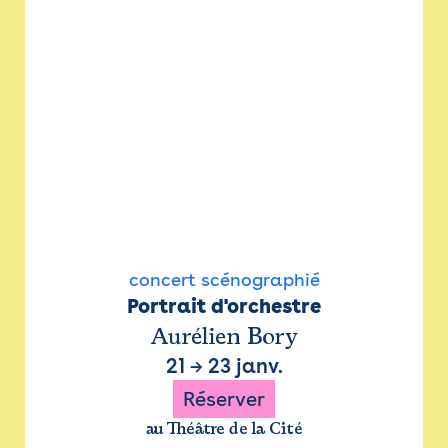
concert scénographié
Portrait d'orchestre
Aurélien Bory
21
→
23 janv.
Réserver
au Théâtre de la Cité