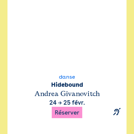
danse
Hidebound
Andrea Givanovitch
24
→
25 févr.
Réserver