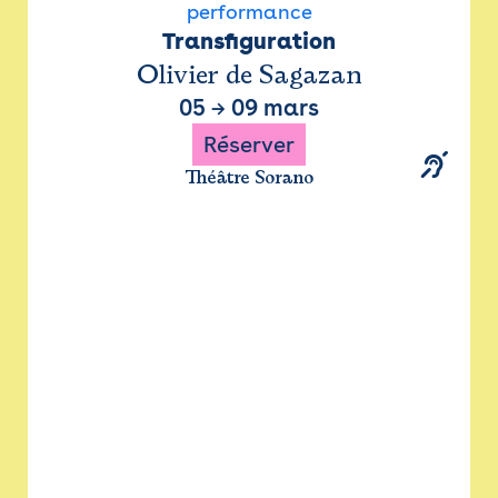
performance
Transfiguration
Olivier de Sagazan
05
→
09 mars
Réserver
Théâtre Sorano