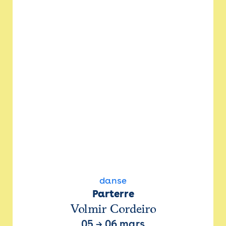
danse
Parterre
Volmir Cordeiro
05
→
06 mars