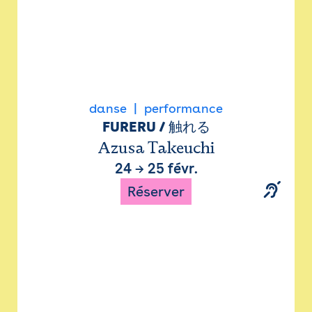
danse
performance
FURERU / 触れる
Azusa Takeuchi
24
→
25 févr.
Réserver