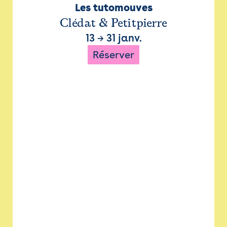
Les tutomouves
Clédat & Petitpierre
13
→
31 janv.
Réserver