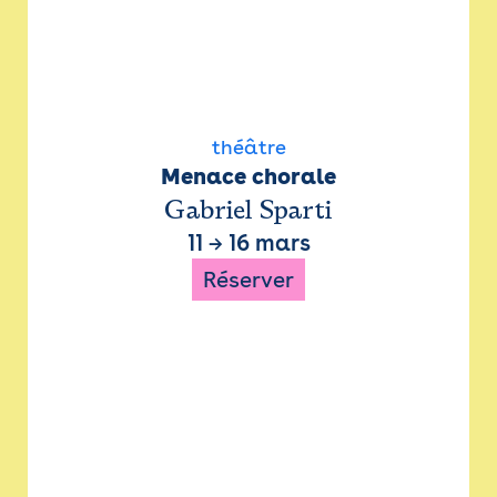
théâtre
Menace chorale
Gabriel Sparti
11
→
16 mars
Réserver