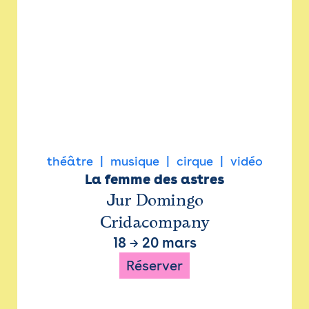
théâtre
musique
cirque
vidéo
La femme des astres
Jur Domingo
Cridacompany
18
→
20 mars
Réserver