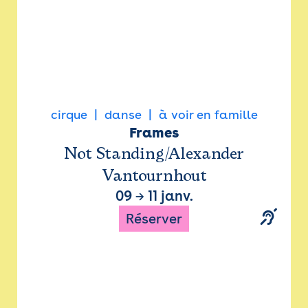
cirque
danse
à voir en famille
Frames
Not Standing/Alexander
Vantournhout
09
→
11 janv.
Réserver