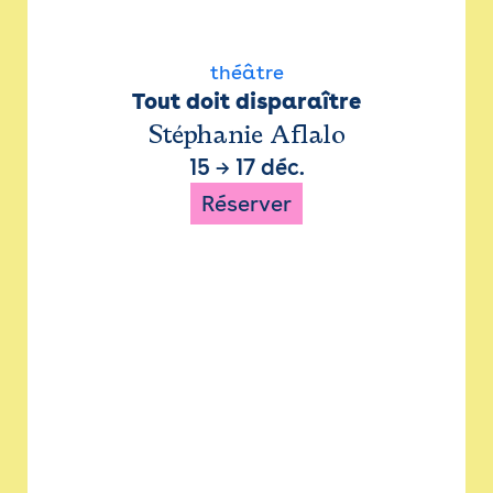
théâtre
Tout doit disparaître
Stéphanie Aflalo
15
→
17 déc.
Réserver