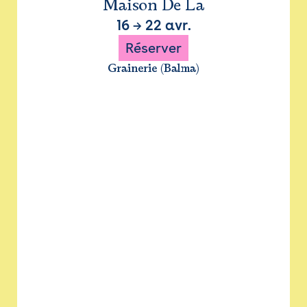
Maison De La
16
→
22 avr.
Réserver
Grainerie (Balma)