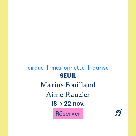
cirque
marionnette
danse
SEUIL
Marius Fouilland
Aimé Rauzier
18
→
22 nov.
Réserver