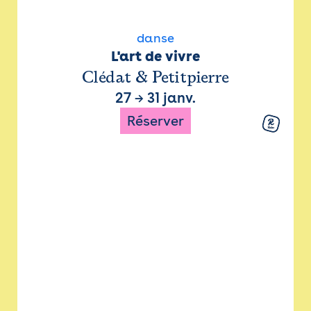
danse
L'art de vivre
Clédat & Petitpierre
27
→
31 janv.
Réserver