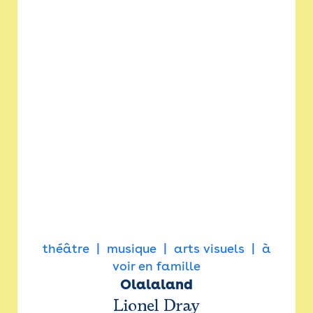
théâtre
musique
arts visuels
à
voir en famille
Olalaland
Lionel Dray