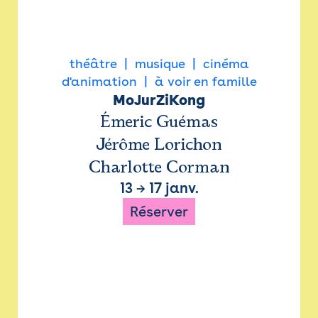
théâtre
musique
cinéma
d'animation
à voir en famille
MoJurZiKong
Émeric Guémas
Jérôme Lorichon
Charlotte Corman
13
→
17 janv.
Réserver