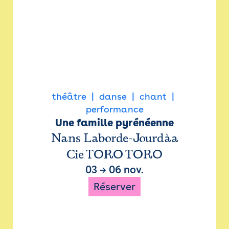
théâtre
danse
chant
performance
Une famille pyrénéenne
Nans Laborde-Jourdàa
Cie TORO TORO
03
→
06 nov.
Réserver