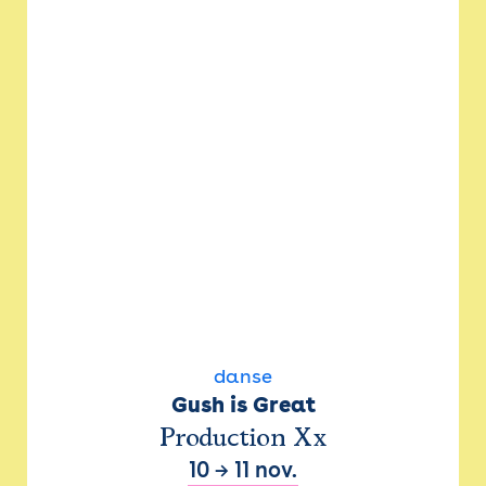
danse
Gush is Great
Production Xx
10
→
11 nov.