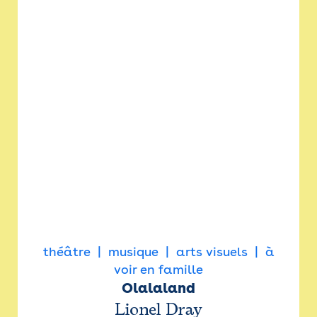
théâtre
musique
arts visuels
à
voir en famille
Olalaland
Lionel Dray