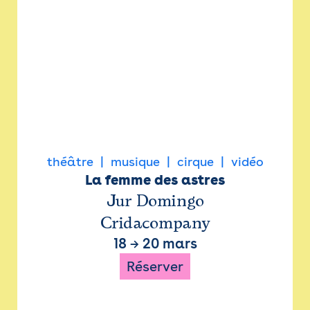
théâtre
musique
cirque
vidéo
La femme des astres
Jur Domingo
Cridacompany
18
→
20 mars
Réserver