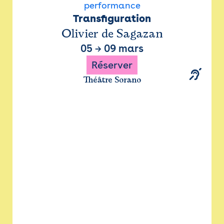
performance
Transfiguration
Olivier de Sagazan
05
→
09 mars
Réserver
Théâtre Sorano