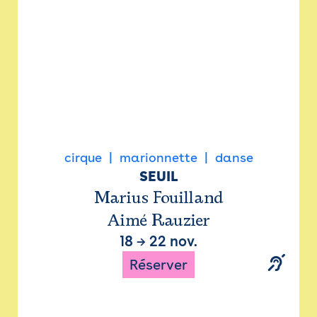
cirque
marionnette
danse
SEUIL
Marius Fouilland
Aimé Rauzier
18
→
22 nov.
Réserver