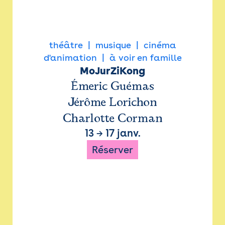
théâtre
musique
cinéma
d'animation
à voir en famille
MoJurZiKong
Émeric Guémas
Jérôme Lorichon
Charlotte Corman
13
→
17 janv.
Réserver