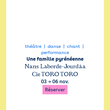
théâtre
danse
chant
performance
Une famille pyrénéenne
Nans Laborde-Jourdàa
Cie TORO TORO
03
→
06 nov.
Réserver