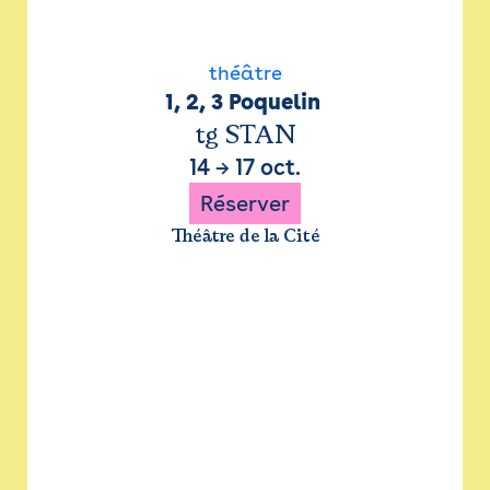
théâtre
1, 2, 3 Poquelin 
tg STAN
14
→
17 oct.
Réserver
Théâtre de la Cité