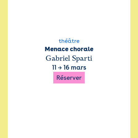
théâtre
Menace chorale
Gabriel Sparti
11
→
16 mars
Réserver