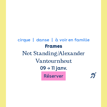
cirque
danse
à voir en famille
Frames
Not Standing/Alexander
Vantournhout
09
→
11 janv.
Réserver