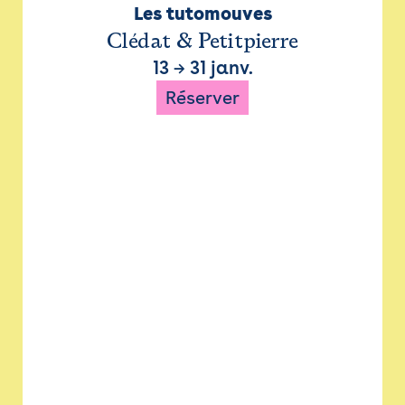
Les tutomouves
Clédat & Petitpierre
13
→
31 janv.
Réserver