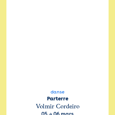
danse
Parterre
Volmir Cordeiro
05
→
06 mars