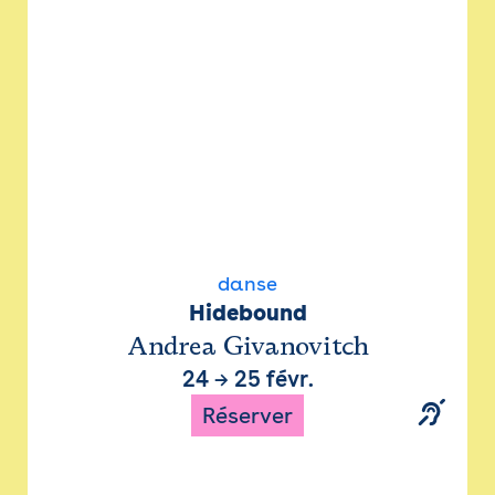
danse
Hidebound
Andrea Givanovitch
24
→
25 févr.
Réserver