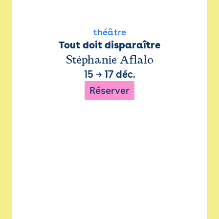
théâtre
Tout doit disparaître
Stéphanie Aflalo
15
→
17 déc.
Réserver