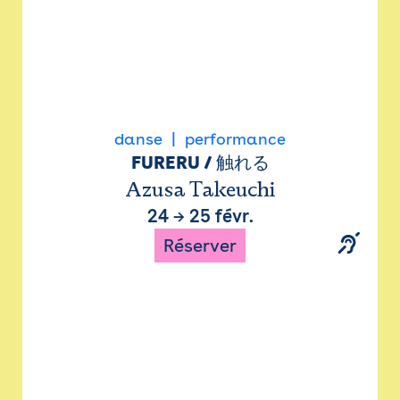
danse
performance
FURERU / 触れる
Azusa Takeuchi
24
→
25 févr.
Réserver