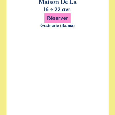
Maison De La
16
→
22 avr.
Réserver
Grainerie (Balma)