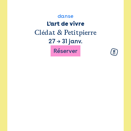
danse
L'art de vivre
Clédat & Petitpierre
27
→
31 janv.
Réserver