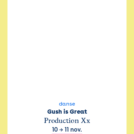
danse
Gush is Great
Production Xx
10
→
11 nov.