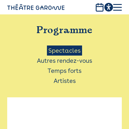
Aller
au
contenu
PROGRAMME
principal
Programme
INFOS PRATIQUES
AVEC LES PUBLICS
Menu
Spectacles
Autres rendez-vous
ACCESSIBILITÉ
Saison
Temps forts
LES PRODUCTIONS
Artistes
LE THÉÂTRE
Bistro
Billetterie