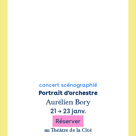
concert scénographié
Portrait d'orchestre
Aurélien Bory
21
→
23 janv.
Réserver
au Théâtre de la Cité