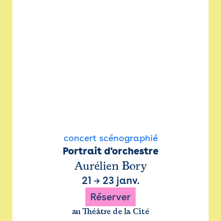
concert scénographié
Portrait d'orchestre
Aurélien Bory
21
→
23 janv.
Réserver
au Théâtre de la Cité