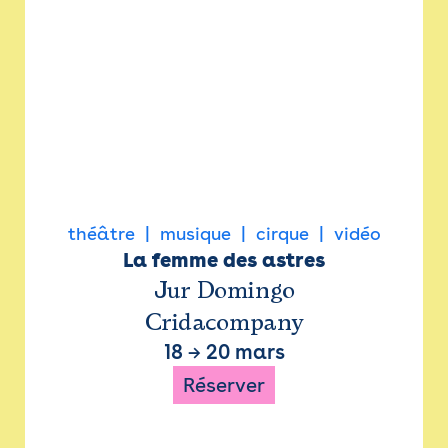
théâtre
musique
cirque
vidéo
La femme des astres
Jur Domingo
Cridacompany
18
→
20 mars
Réserver