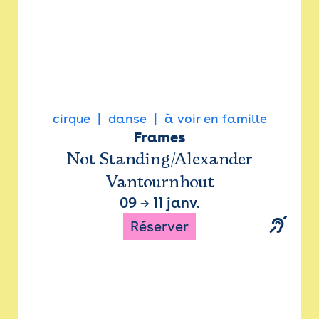
cirque
danse
à voir en famille
Frames
Not Standing/Alexander
Vantournhout
09
→
11 janv.
Réserver