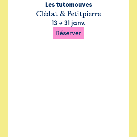
Les tutomouves
Clédat & Petitpierre
13
→
31 janv.
Réserver