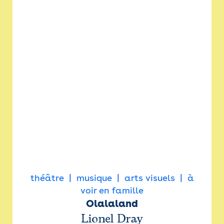
théâtre
musique
arts visuels
à
voir en famille
Olalaland
Lionel Dray