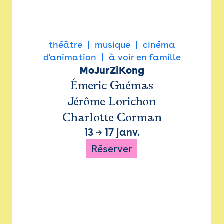
théâtre
musique
cinéma
d'animation
à voir en famille
MoJurZiKong
Émeric Guémas
Jérôme Lorichon
Charlotte Corman
13
→
17 janv.
Réserver