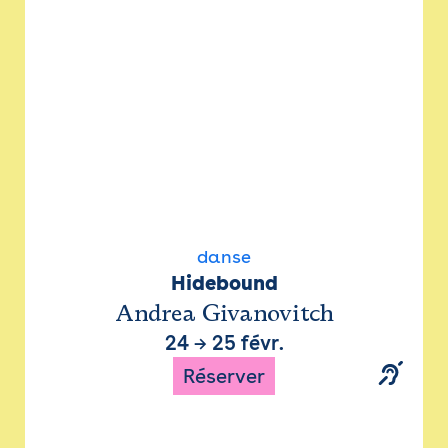
danse
Hidebound
Andrea Givanovitch
24
→
25 févr.
Réserver