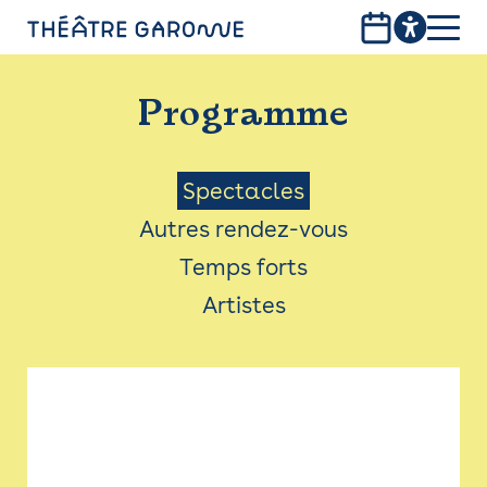
Aller
au
contenu
PROGRAMME
principal
Programme
INFOS PRATIQUES
AVEC LES PUBLICS
Menu
Spectacles
Autres rendez-vous
ACCESSIBILITÉ
Saison
Temps forts
LES PRODUCTIONS
Artistes
LE THÉÂTRE
Bistro
Billetterie