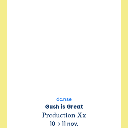
danse
Gush is Great
Production Xx
10
→
11 nov.