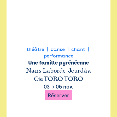
théâtre
danse
chant
performance
Une famille pyrénéenne
Nans Laborde-Jourdàa
Cie TORO TORO
03
→
06 nov.
Réserver