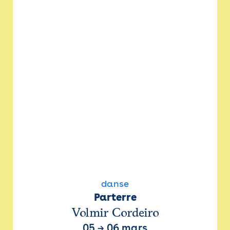
danse
Parterre
Volmir Cordeiro
05
→
06 mars