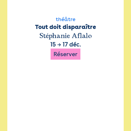
théâtre
Tout doit disparaître
Stéphanie Aflalo
15
→
17 déc.
Réserver