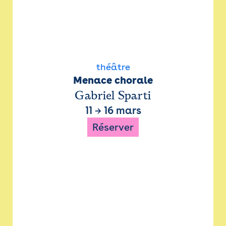
théâtre
Menace chorale
Gabriel Sparti
11
→
16 mars
Réserver