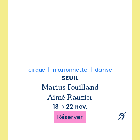
cirque
marionnette
danse
SEUIL
Marius Fouilland
Aimé Rauzier
18
→
22 nov.
Réserver