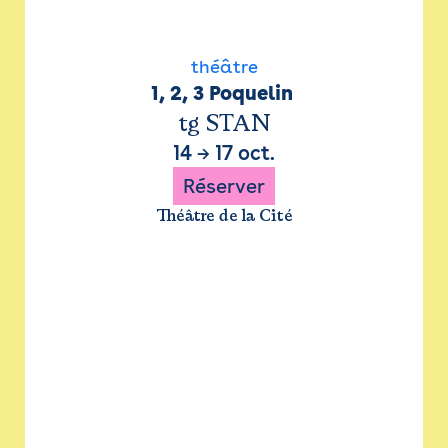
théâtre
1, 2, 3 Poquelin 
tg STAN
14
→
17 oct.
Réserver
Théâtre de la Cité