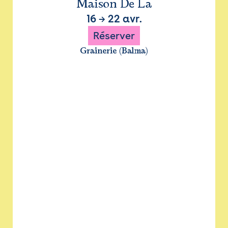
Maison De La
16
→
22 avr.
Réserver
Grainerie (Balma)