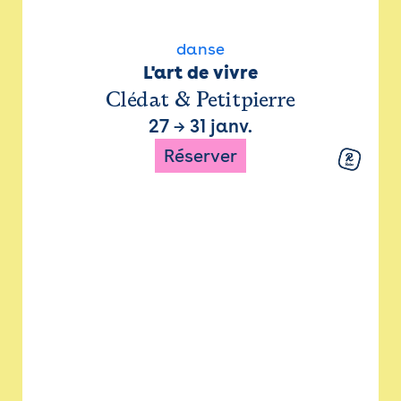
danse
L'art de vivre
Clédat & Petitpierre
27
→
31 janv.
Réserver