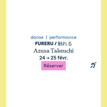
danse
performance
FURERU / 触れる
Azusa Takeuchi
24
→
25 févr.
Réserver