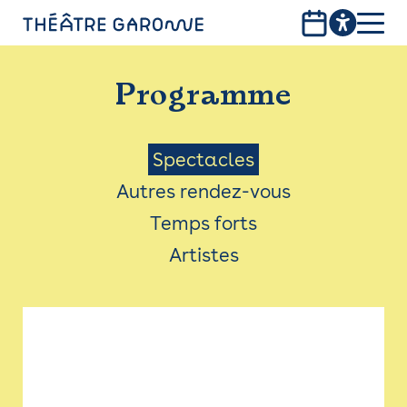
Aller
au
contenu
PROGRAMME
principal
Programme
INFOS PRATIQUES
AVEC LES PUBLICS
Menu
Spectacles
Autres rendez-vous
ACCESSIBILITÉ
Saison
Temps forts
LES PRODUCTIONS
Artistes
LE THÉÂTRE
Bistro
Billetterie