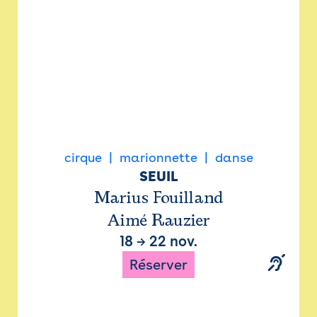
cirque
marionnette
danse
SEUIL
Marius Fouilland
Aimé Rauzier
18
→
22 nov.
Réserver