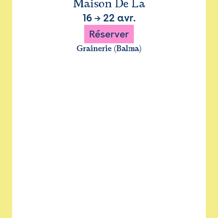
Maison De La
16
→
22 avr.
Réserver
Grainerie (Balma)