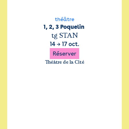
théâtre
1, 2, 3 Poquelin 
tg STAN
14
→
17 oct.
Réserver
Théâtre de la Cité