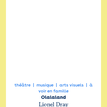
théâtre
musique
arts visuels
à
voir en famille
Olalaland
Lionel Dray