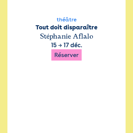
théâtre
Tout doit disparaître
Stéphanie Aflalo
15
→
17 déc.
Réserver