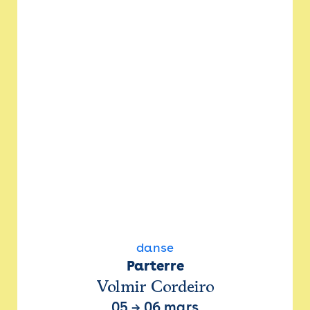
danse
Parterre
Volmir Cordeiro
05
→
06 mars