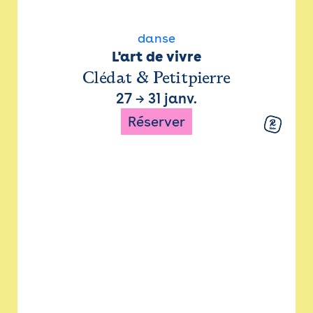
danse
L'art de vivre
Clédat & Petitpierre
27
→
31 janv.
Réserver