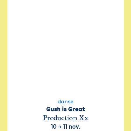
danse
Gush is Great
Production Xx
10
→
11 nov.