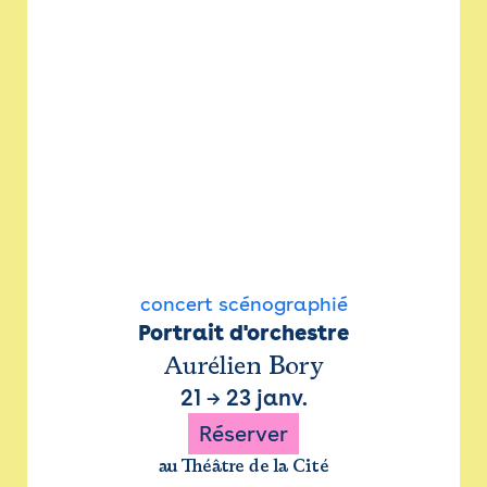
concert scénographié
Portrait d'orchestre
Aurélien Bory
21
→
23 janv.
Réserver
au Théâtre de la Cité