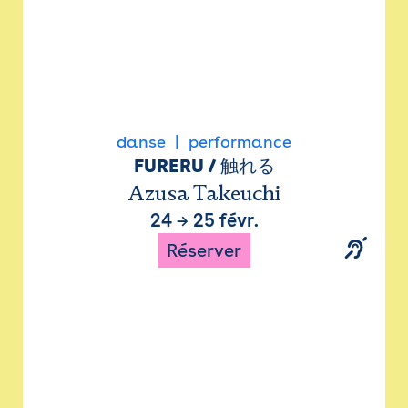
danse
performance
FURERU / 触れる
Azusa Takeuchi
24
→
25 févr.
Réserver