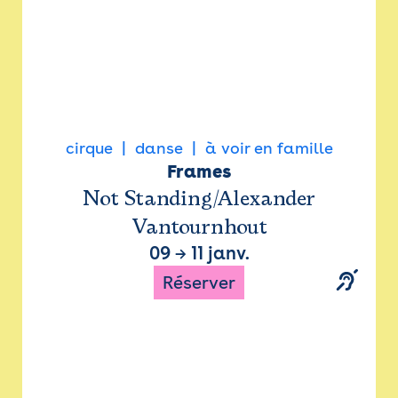
cirque
danse
à voir en famille
Frames
Not Standing/Alexander
Vantournhout
09
→
11 janv.
Réserver