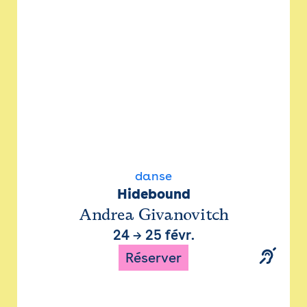
danse
Hidebound
Andrea Givanovitch
24
→
25 févr.
Réserver