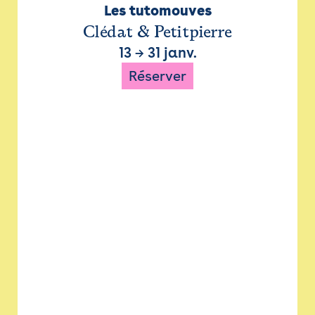
Les tutomouves
Clédat & Petitpierre
13
→
31 janv.
Réserver