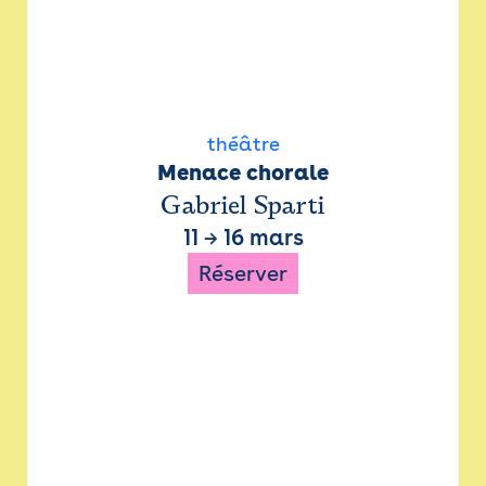
théâtre
Menace chorale
Gabriel Sparti
11
→
16 mars
Réserver