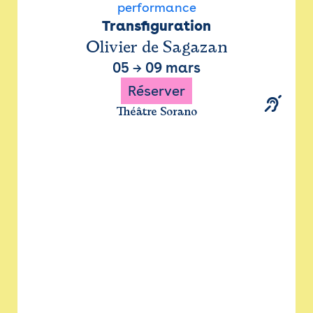
performance
Transfiguration
Olivier de Sagazan
05
→
09 mars
Réserver
Théâtre Sorano