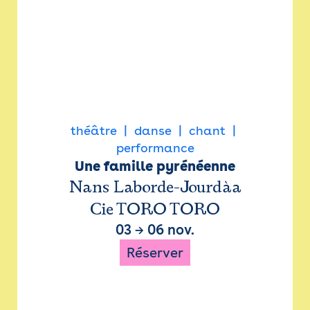
théâtre
danse
chant
performance
Une famille pyrénéenne
Nans Laborde-Jourdàa
Cie TORO TORO
03
→
06 nov.
Réserver