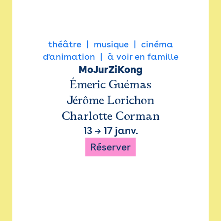
théâtre
musique
cinéma
d'animation
à voir en famille
MoJurZiKong
Émeric Guémas
Jérôme Lorichon
Charlotte Corman
13
→
17 janv.
Réserver