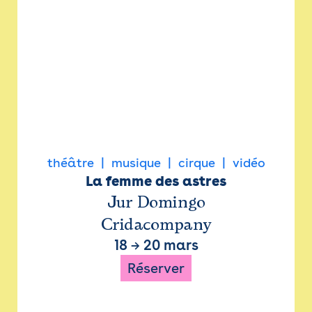
théâtre
musique
cirque
vidéo
La femme des astres
Jur Domingo
Cridacompany
18
→
20 mars
Réserver