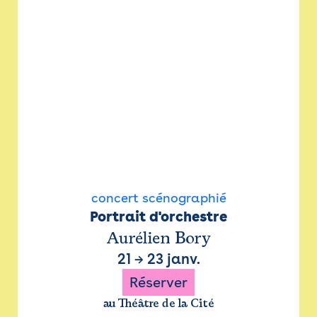
concert scénographié
Portrait d'orchestre
Aurélien Bory
21
→
23 janv.
Réserver
au Théâtre de la Cité