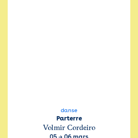
danse
Parterre
Volmir Cordeiro
05
→
06 mars