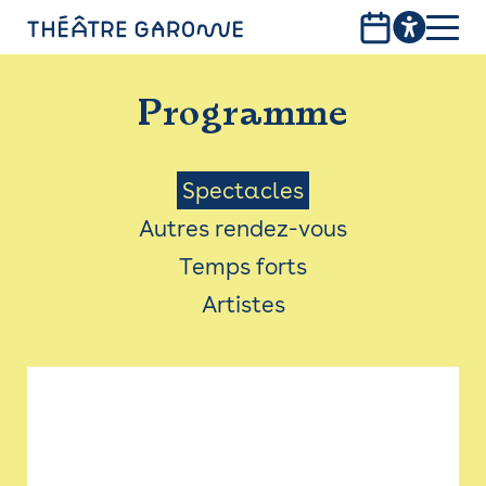
Aller
au
contenu
PROGRAMME
principal
Programme
INFOS PRATIQUES
AVEC LES PUBLICS
Menu
Spectacles
Autres rendez-vous
ACCESSIBILITÉ
Saison
Temps forts
LES PRODUCTIONS
Artistes
LE THÉÂTRE
Bistro
Billetterie