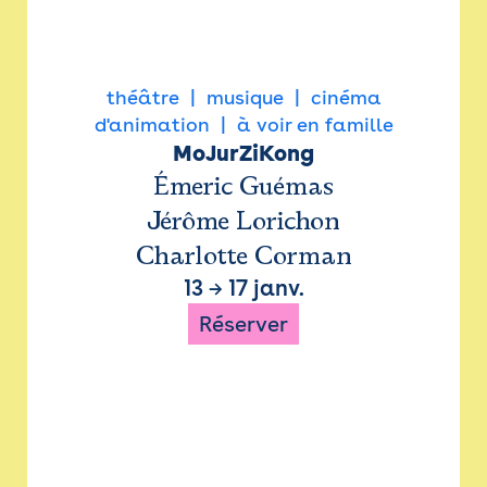
théâtre
musique
cinéma
d'animation
à voir en famille
MoJurZiKong
Émeric Guémas
Jérôme Lorichon
Charlotte Corman
13
→
17 janv.
Réserver