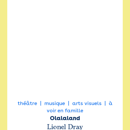
théâtre
musique
arts visuels
à
voir en famille
Olalaland
Lionel Dray