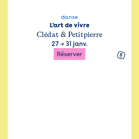
danse
L'art de vivre
Clédat & Petitpierre
27
→
31 janv.
Réserver