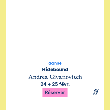
danse
Hidebound
Andrea Givanovitch
24
→
25 févr.
Réserver