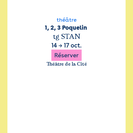
théâtre
1, 2, 3 Poquelin 
tg STAN
14
→
17 oct.
Réserver
Théâtre de la Cité