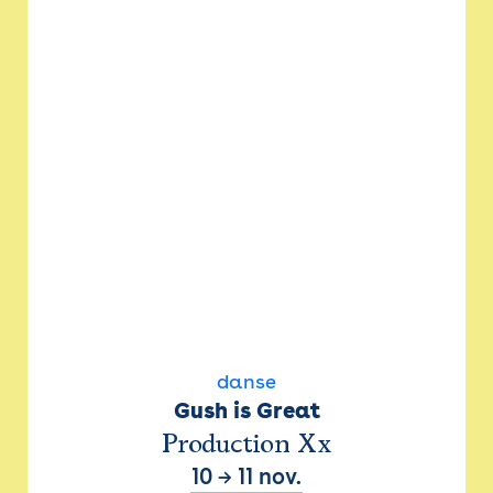
danse
Gush is Great
Production Xx
10
→
11 nov.