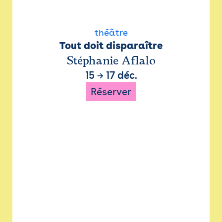
théâtre
Tout doit disparaître
Stéphanie Aflalo
15
→
17 déc.
Réserver