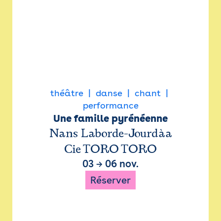
théâtre
danse
chant
performance
Une famille pyrénéenne
Nans Laborde-Jourdàa
Cie TORO TORO
03
→
06 nov.
Réserver