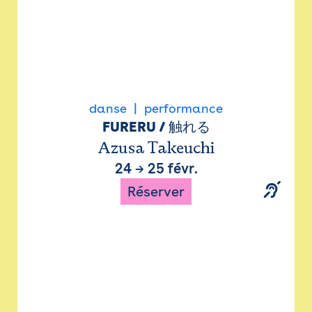
danse
performance
FURERU / 触れる
Azusa Takeuchi
24
→
25 févr.
Réserver