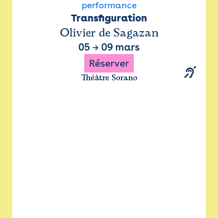
performance
Transfiguration
Olivier de Sagazan
05
→
09 mars
Réserver
Théâtre Sorano