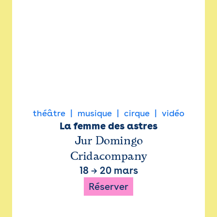
théâtre
musique
cirque
vidéo
La femme des astres
Jur Domingo
Cridacompany
18
→
20 mars
Réserver