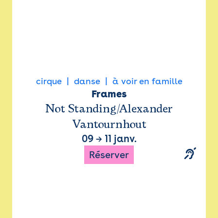
cirque
danse
à voir en famille
Frames
Not Standing/Alexander
Vantournhout
09
→
11 janv.
Réserver