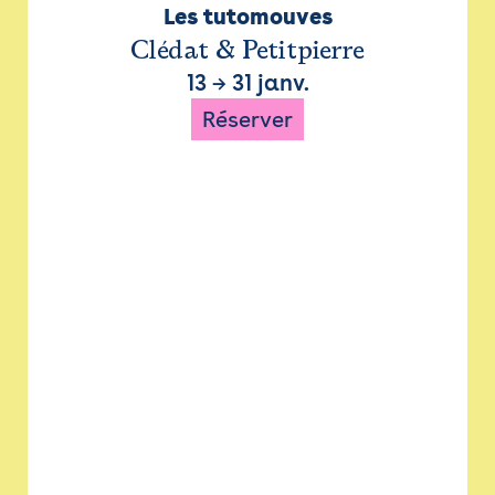
Les tutomouves
Clédat & Petitpierre
13
→
31 janv.
Réserver