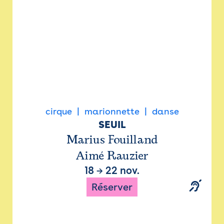
cirque
marionnette
danse
SEUIL
Marius Fouilland
Aimé Rauzier
18
→
22 nov.
Réserver