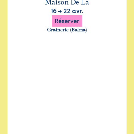
Maison De La
16
→
22 avr.
Réserver
Grainerie (Balma)