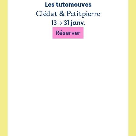
Les tutomouves
Clédat & Petitpierre
13
→
31 janv.
Réserver