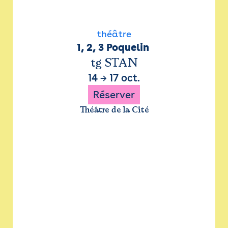
théâtre
1, 2, 3 Poquelin 
tg STAN
14
→
17 oct.
Réserver
Théâtre de la Cité