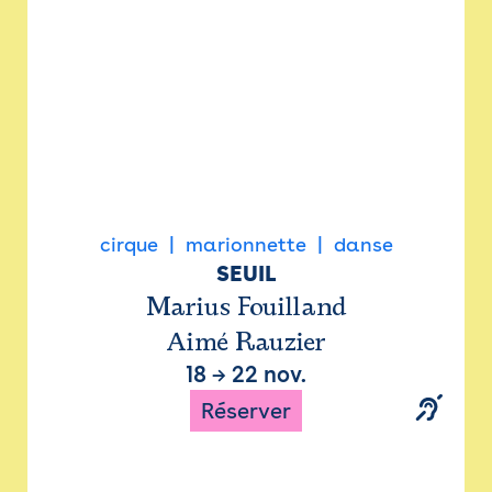
cirque
marionnette
danse
SEUIL
Marius Fouilland
Aimé Rauzier
18
→
22 nov.
Réserver