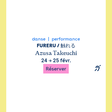
danse
performance
FURERU / 触れる
Azusa Takeuchi
24
→
25 févr.
Réserver