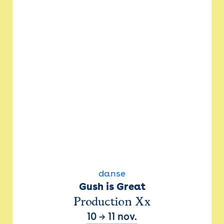
danse
Gush is Great
Production Xx
10
→
11 nov.