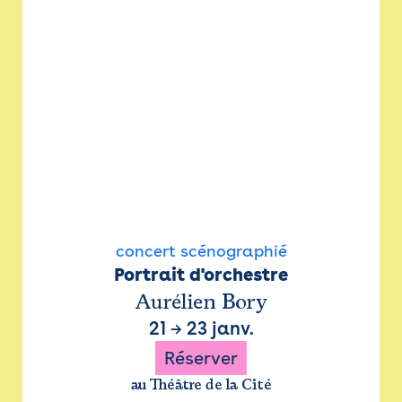
concert scénographié
Portrait d'orchestre
Aurélien Bory
21
→
23 janv.
Réserver
au Théâtre de la Cité