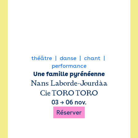
théâtre
danse
chant
performance
Une famille pyrénéenne
Nans Laborde-Jourdàa
Cie TORO TORO
03
→
06 nov.
Réserver