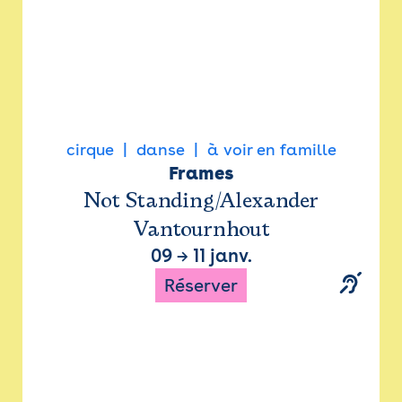
cirque
danse
à voir en famille
Frames
Not Standing/Alexander
Vantournhout
09
→
11 janv.
Réserver