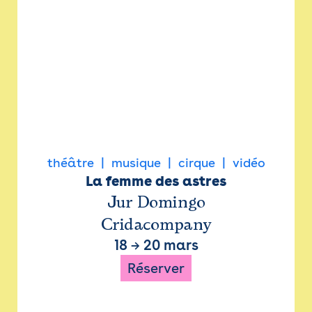
théâtre
musique
cirque
vidéo
La femme des astres
Jur Domingo
Cridacompany
18
→
20 mars
Réserver