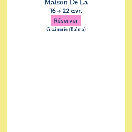
Maison De La
16
→
22 avr.
Réserver
Grainerie (Balma)