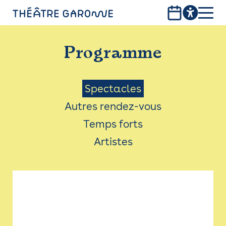
Aller
au
contenu
PROGRAMME
principal
Programme
INFOS PRATIQUES
AVEC LES PUBLICS
Menu
Spectacles
Autres rendez-vous
ACCESSIBILITÉ
Saison
Temps forts
LES PRODUCTIONS
Artistes
LE THÉÂTRE
Bistro
Billetterie