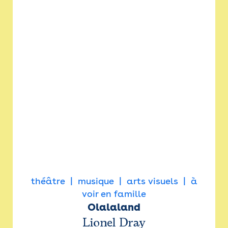
théâtre
musique
arts visuels
à
voir en famille
Olalaland
Lionel Dray