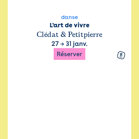
danse
L'art de vivre
Clédat & Petitpierre
27
→
31 janv.
Réserver