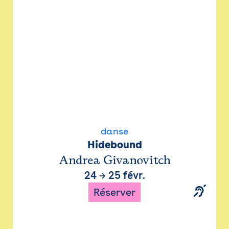
danse
Hidebound
Andrea Givanovitch
24
→
25 févr.
Réserver