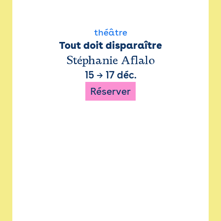
théâtre
Tout doit disparaître
Stéphanie Aflalo
15
→
17 déc.
Réserver