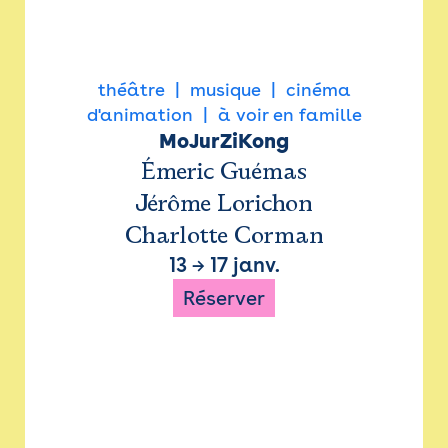
théâtre
musique
cinéma
d'animation
à voir en famille
MoJurZiKong
Émeric Guémas
Jérôme Lorichon
Charlotte Corman
13
→
17 janv.
Réserver