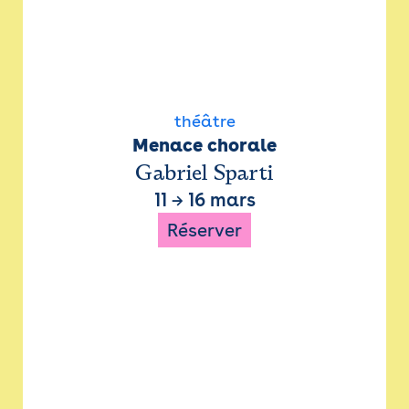
théâtre
Menace chorale
Gabriel Sparti
11
→
16 mars
Réserver