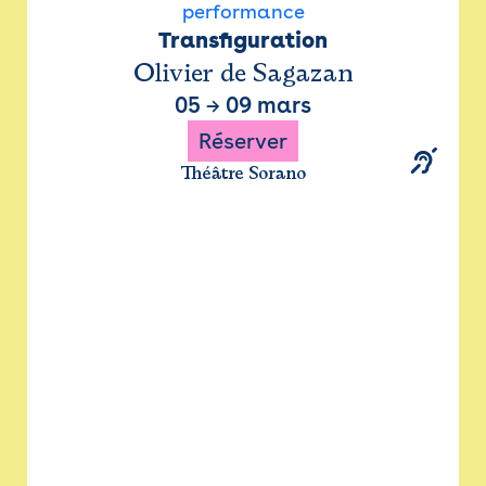
performance
Transfiguration
Olivier de Sagazan
05
→
09 mars
Réserver
Théâtre Sorano