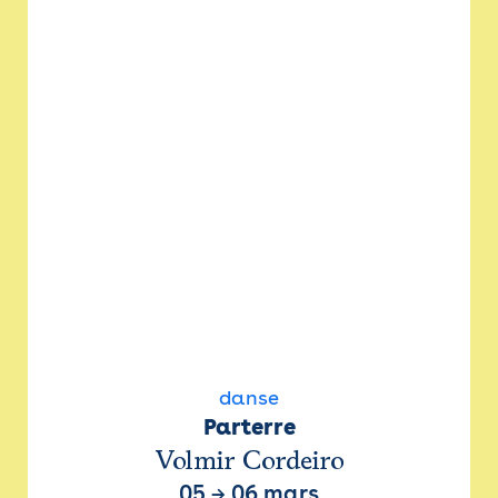
danse
Parterre
Volmir Cordeiro
05
→
06 mars