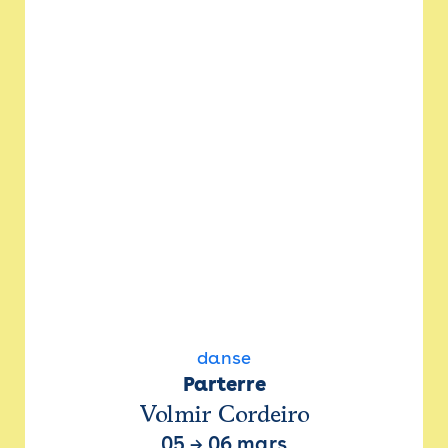
danse
Parterre
Volmir Cordeiro
05
→
06 mars