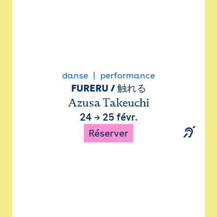
danse
performance
FURERU / 触れる
Azusa Takeuchi
24
→
25 févr.
Réserver