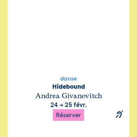
danse
Hidebound
Andrea Givanovitch
24
→
25 févr.
Réserver