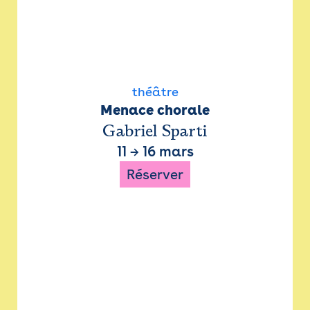
théâtre
Menace chorale
Gabriel Sparti
11
→
16 mars
Réserver