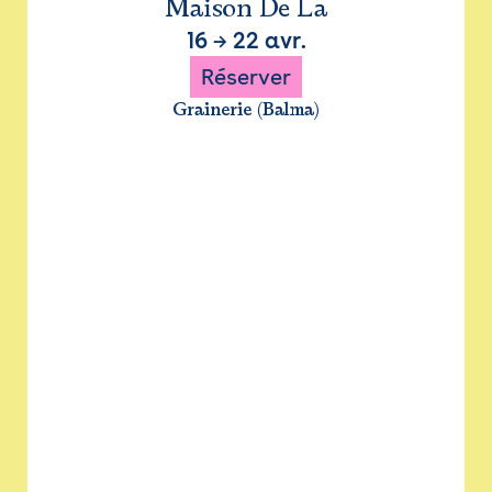
Maison De La
16
→
22 avr.
Réserver
Grainerie (Balma)