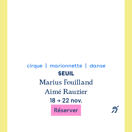
cirque
marionnette
danse
SEUIL
Marius Fouilland
Aimé Rauzier
18
→
22 nov.
Réserver