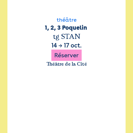
théâtre
1, 2, 3 Poquelin 
tg STAN
14
→
17 oct.
Réserver
Théâtre de la Cité