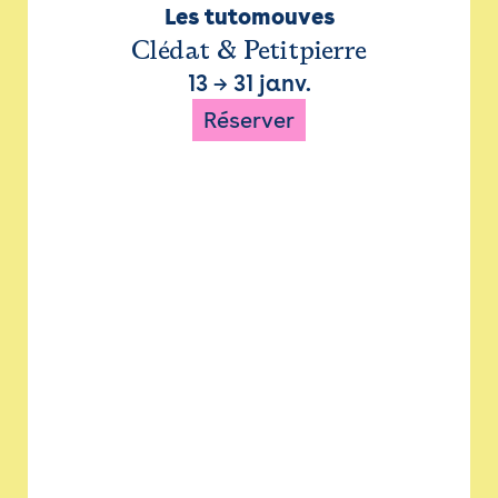
Les tutomouves
Clédat & Petitpierre
13
→
31 janv.
Réserver