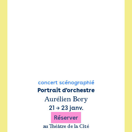
concert scénographié
Portrait d'orchestre
Aurélien Bory
21
→
23 janv.
Réserver
au Théâtre de la Cité