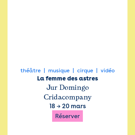
théâtre
musique
cirque
vidéo
La femme des astres
Jur Domingo
Cridacompany
18
→
20 mars
Réserver