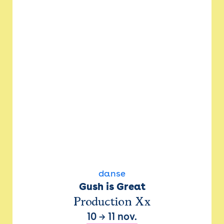
danse
Gush is Great
Production Xx
10
→
11 nov.