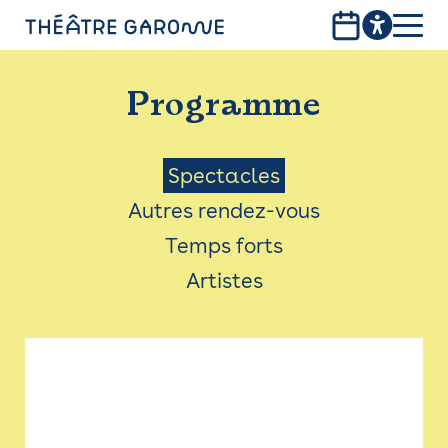
Aller
au
contenu
PROGRAMME
principal
Programme
INFOS PRATIQUES
AVEC LES PUBLICS
Menu
Spectacles
Autres rendez-vous
ACCESSIBILITÉ
Saison
Temps forts
LES PRODUCTIONS
Artistes
LE THÉÂTRE
Bistro
Billetterie