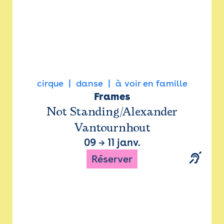
cirque
danse
à voir en famille
Frames
Not Standing/Alexander
Vantournhout
09
→
11 janv.
Réserver