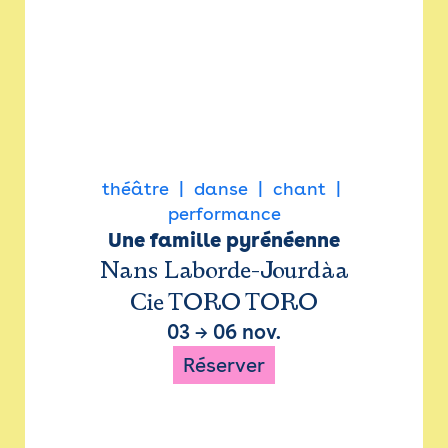
théâtre
danse
chant
performance
Une famille pyrénéenne
Nans Laborde-Jourdàa
Cie TORO TORO
03
→
06 nov.
Réserver