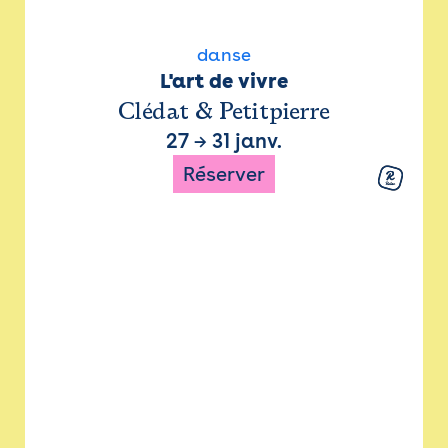
danse
L'art de vivre
Clédat & Petitpierre
27
→
31 janv.
Réserver