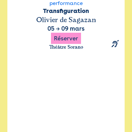
performance
Transfiguration
Olivier de Sagazan
05
→
09 mars
Réserver
Théâtre Sorano