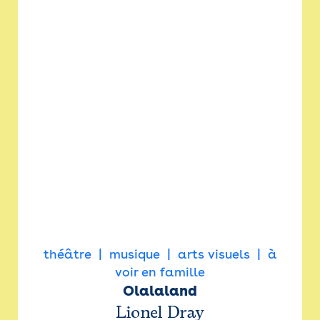
théâtre
musique
arts visuels
à
voir en famille
Olalaland
Lionel Dray