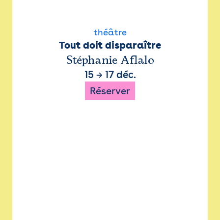
théâtre
Tout doit disparaître
Stéphanie Aflalo
15
→
17 déc.
Réserver