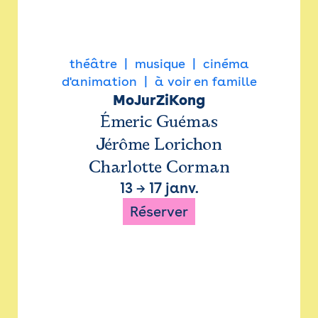
théâtre
musique
cinéma
d'animation
à voir en famille
MoJurZiKong
Émeric Guémas
Jérôme Lorichon
Charlotte Corman
13
→
17 janv.
Réserver