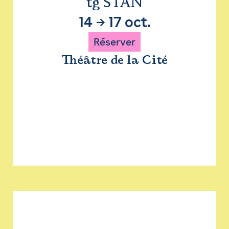
tg STAN
14
→
17 oct.
Réserver
Théâtre de la Cité