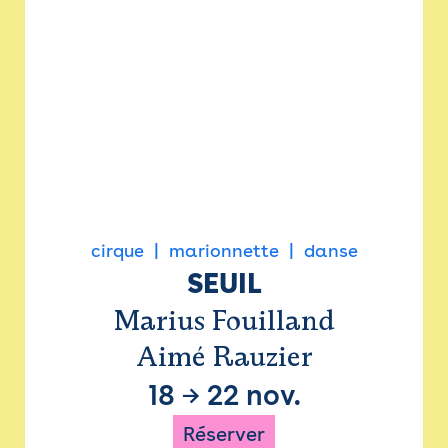
cirque
marionnette
danse
SEUIL
Marius Fouilland
Aimé Rauzier
18
→
22 nov.
Réserver