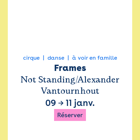
cirque
danse
à voir en famille
Frames
Not Standing/Alexander
Vantournhout
09
→
11 janv.
Réserver