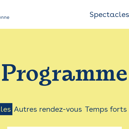
Spectacle
Top
Bar
/
Programme
Menu
les
Autres rendez-vous
Temps forts
on