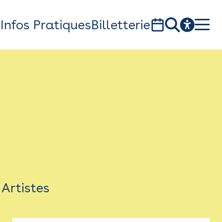
s
Infos Pratiques
Billetterie
Bistro
Billetterie
Newsletter
Espace presse
Artistes
théâtre Garonne, scène européenne
1, av. du Chateau d'eau - 31300 Toulouse