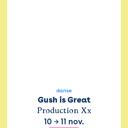
danse
Gush is Great
Production Xx
10
→
11 nov.