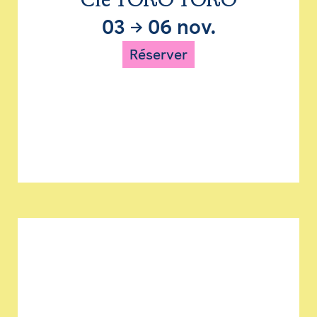
Cie TORO TORO
03
→
06 nov.
Réserver