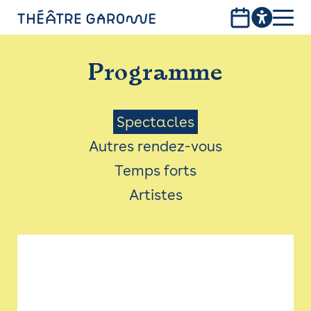
Aller
au
contenu
PROGRAMME
principal
Programme
INFOS PRATIQUES
AVEC LES PUBLICS
Menu
Spectacles
Autres rendez-vous
ACCESSIBILITÉ
Saison
Temps forts
LES PRODUCTIONS
Artistes
LE THÉÂTRE
Bistro
Billetterie