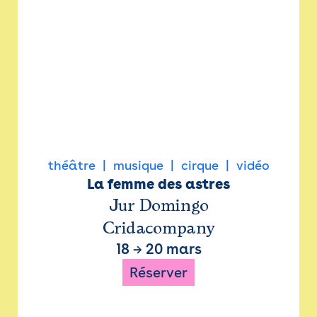
théâtre
musique
cirque
vidéo
La femme des astres
Jur Domingo
Cridacompany
18
→
20 mars
Réserver