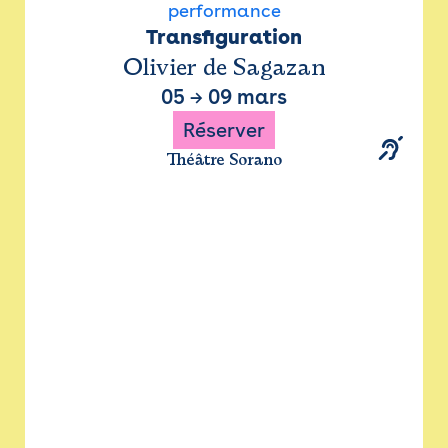
performance
Transfiguration
Olivier de Sagazan
05
→
09 mars
Réserver
Théâtre Sorano