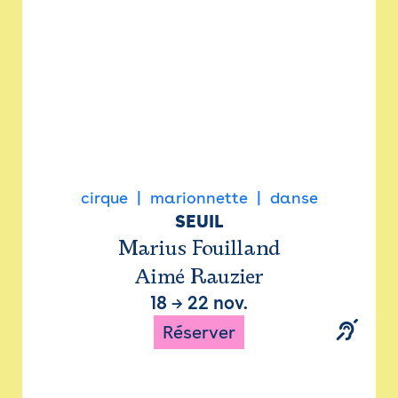
cirque
marionnette
danse
SEUIL
Marius Fouilland
Aimé Rauzier
18
→
22 nov.
Réserver