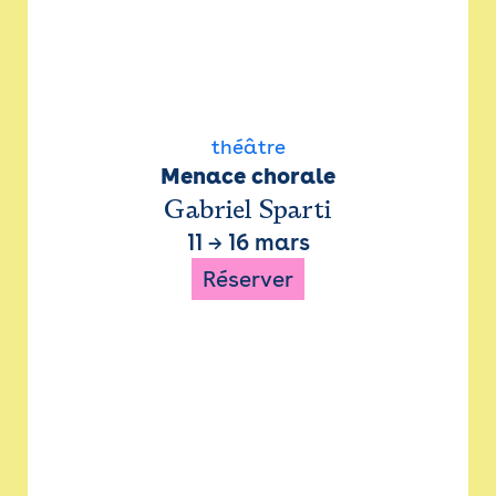
théâtre
Menace chorale
Gabriel Sparti
11
→
16 mars
Réserver