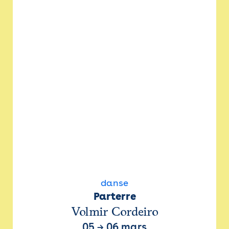
danse
Parterre
Volmir Cordeiro
05
→
06 mars