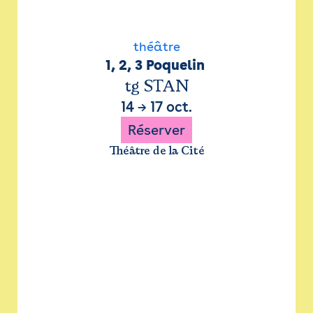
théâtre
1, 2, 3 Poquelin 
tg STAN
14
→
17 oct.
Réserver
Théâtre de la Cité