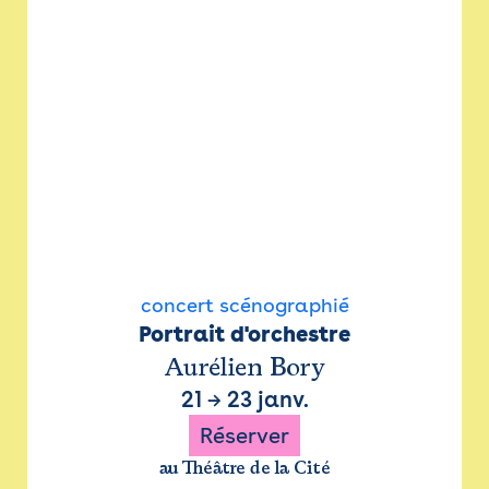
concert scénographié
Portrait d'orchestre
Aurélien Bory
21
→
23 janv.
Réserver
au Théâtre de la Cité