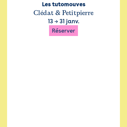
Les tutomouves
Clédat & Petitpierre
13
→
31 janv.
Réserver