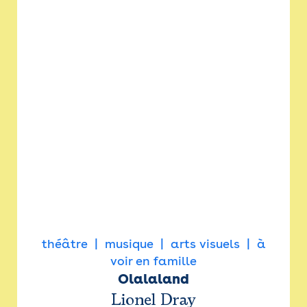
théâtre
musique
arts visuels
à
voir en famille
Olalaland
Lionel Dray