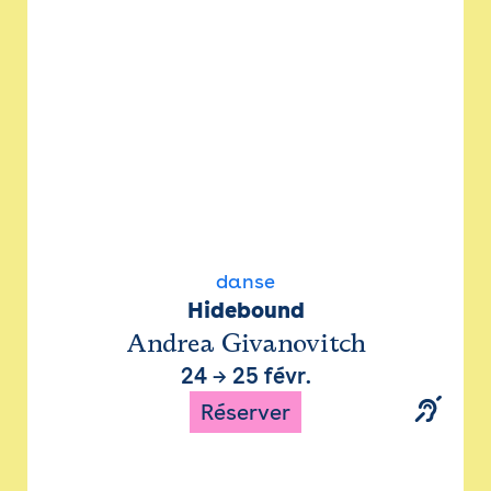
danse
Hidebound
Andrea Givanovitch
24
→
25 févr.
Réserver