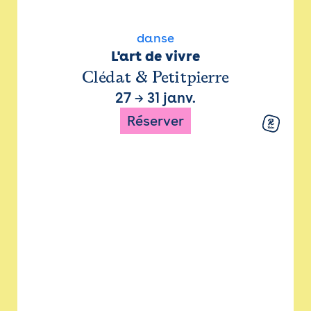
danse
L'art de vivre
Clédat & Petitpierre
27
→
31 janv.
Réserver