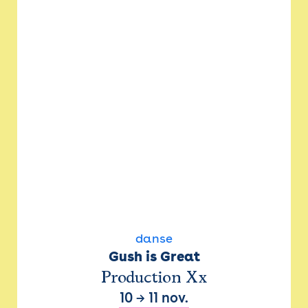
danse
Gush is Great
Production Xx
10
→
11 nov.