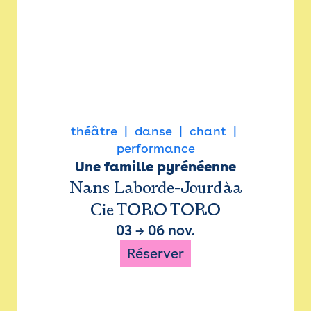
théâtre
danse
chant
performance
Une famille pyrénéenne
Nans Laborde-Jourdàa
Cie TORO TORO
03
→
06 nov.
Réserver