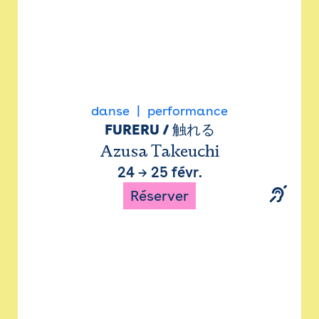
danse
performance
FURERU / 触れる
Azusa Takeuchi
24
→
25 févr.
Réserver