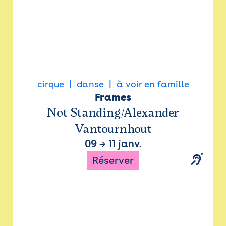
cirque
danse
à voir en famille
Frames
Not Standing/Alexander
Vantournhout
09
→
11 janv.
Réserver