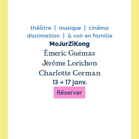
théâtre
musique
cinéma
d'animation
à voir en famille
MoJurZiKong
Émeric Guémas
Jérôme Lorichon
Charlotte Corman
13
→
17 janv.
Réserver