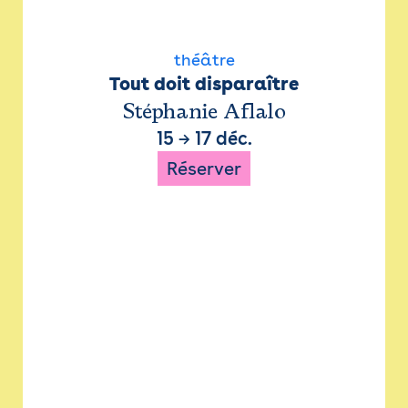
théâtre
Tout doit disparaître
Stéphanie Aflalo
15
→
17 déc.
Réserver