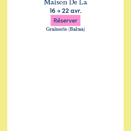
Maison De La
16
→
22 avr.
Réserver
Grainerie (Balma)