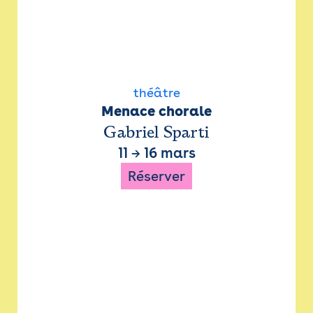
théâtre
Menace chorale
Gabriel Sparti
11
→
16 mars
Réserver