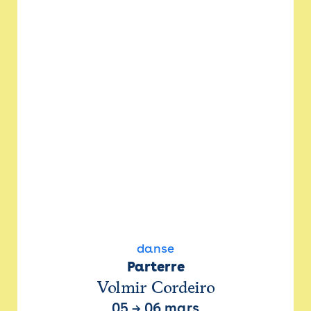
danse
Parterre
Volmir Cordeiro
05
→
06 mars