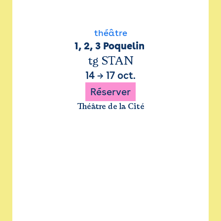
théâtre
1, 2, 3 Poquelin 
tg STAN
14
→
17 oct.
Réserver
Théâtre de la Cité