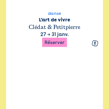
danse
L'art de vivre
Clédat & Petitpierre
27
→
31 janv.
Réserver