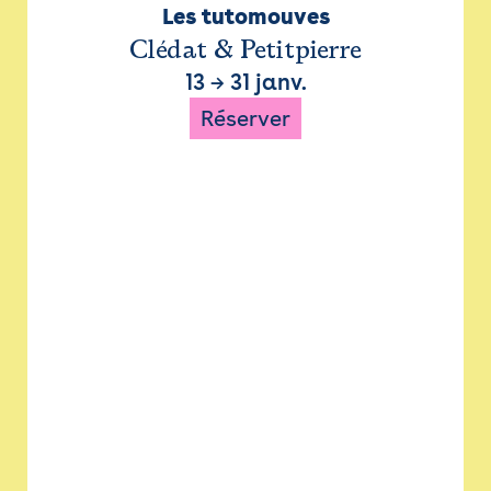
Les tutomouves
Clédat & Petitpierre
13
→
31 janv.
Réserver