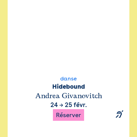
danse
Hidebound
Andrea Givanovitch
24
→
25 févr.
Réserver