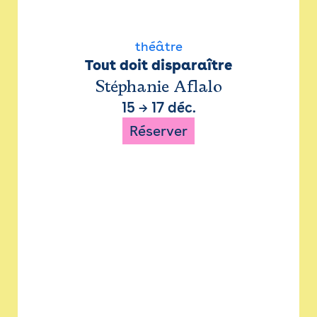
théâtre
Tout doit disparaître
Stéphanie Aflalo
15
→
17 déc.
Réserver