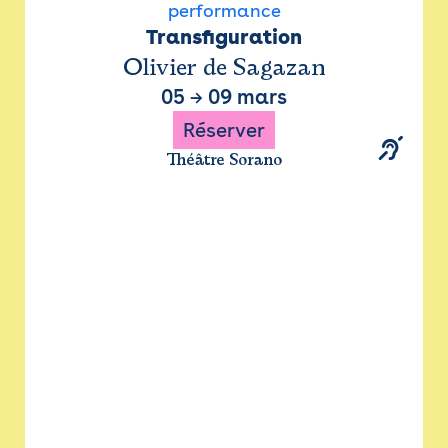
performance
Transfiguration
Olivier de Sagazan
05
→
09 mars
Réserver
Théâtre Sorano