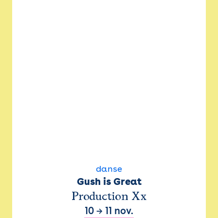
danse
Gush is Great
Production Xx
10
→
11 nov.