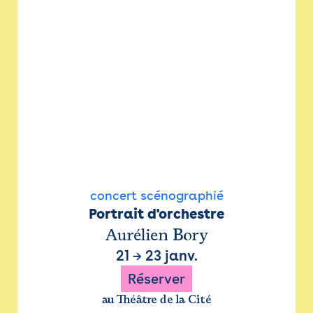
concert scénographié
Portrait d'orchestre
Aurélien Bory
21
→
23 janv.
Réserver
au Théâtre de la Cité