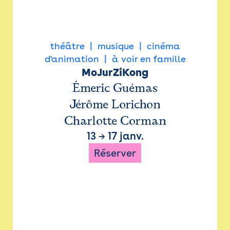
théâtre
musique
cinéma
d'animation
à voir en famille
MoJurZiKong
Émeric Guémas
Jérôme Lorichon
Charlotte Corman
13
→
17 janv.
Réserver