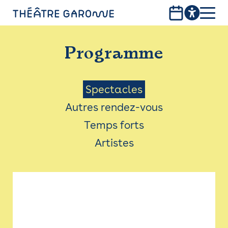
Aller
au
contenu
PROGRAMME
principal
Programme
INFOS PRATIQUES
AVEC LES PUBLICS
Menu
Spectacles
Autres rendez-vous
ACCESSIBILITÉ
Saison
Temps forts
LES PRODUCTIONS
Artistes
LE THÉÂTRE
Bistro
Billetterie