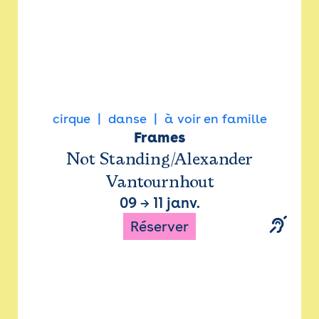
cirque
danse
à voir en famille
Frames
Not Standing/Alexander
Vantournhout
09
→
11 janv.
Réserver