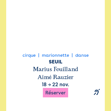
cirque
marionnette
danse
SEUIL
Marius Fouilland
Aimé Rauzier
18
→
22 nov.
Réserver