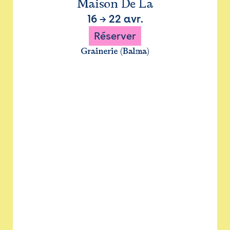
Maison De La
16
→
22 avr.
Réserver
Grainerie (Balma)