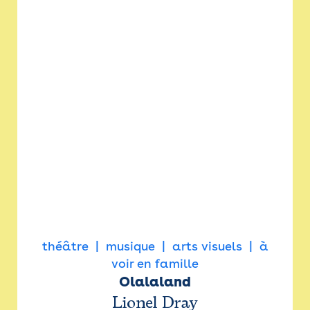
théâtre
musique
arts visuels
à
voir en famille
Olalaland
Lionel Dray