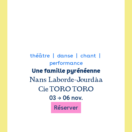
théâtre
danse
chant
performance
Une famille pyrénéenne
Nans Laborde-Jourdàa
Cie TORO TORO
03
→
06 nov.
Réserver