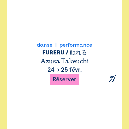
danse
performance
FURERU / 触れる
Azusa Takeuchi
24
→
25 févr.
Réserver