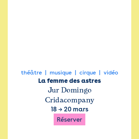
théâtre
musique
cirque
vidéo
La femme des astres
Jur Domingo
Cridacompany
18
→
20 mars
Réserver