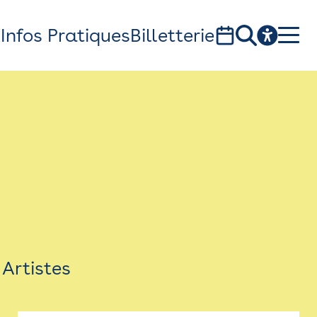
s
Infos Pratiques
Billetterie
Bistro
Billetterie
Newsletter
Espace presse
Artistes
théâtre Garonne, scène européenne
1, av. du Chateau d'eau - 31300 Toulouse