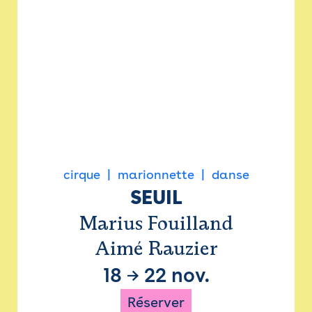
cirque
marionnette
danse
SEUIL
Marius Fouilland
Aimé Rauzier
18
→
22 nov.
Réserver