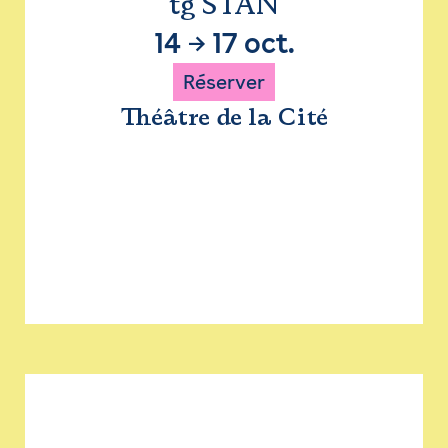
tg STAN
14
→
17 oct.
Réserver
Théâtre de la Cité