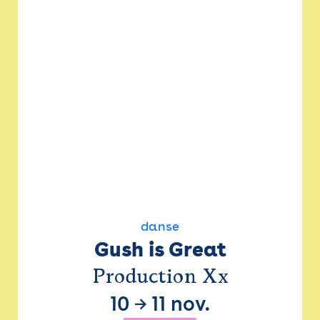
danse
Gush is Great
Production Xx
10
→
11 nov.