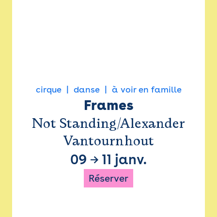
cirque
danse
à voir en famille
Frames
Not Standing/Alexander
Vantournhout
09
→
11 janv.
Réserver