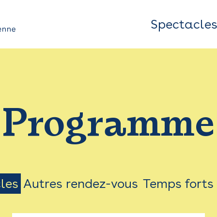
Spectacle
Top
Bar
/
Programme
Menu
les
Autres rendez-vous
Temps forts
on