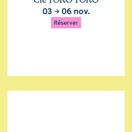
Cie TORO TORO
03
→
06 nov.
Réserver