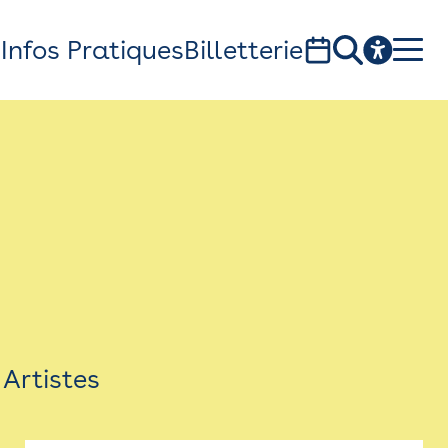
s
Infos Pratiques
Billetterie
Bistro
Billetterie
Newsletter
Espace presse
Artistes
théâtre Garonne, scène européenne
1, av. du Chateau d'eau - 31300 Toulouse