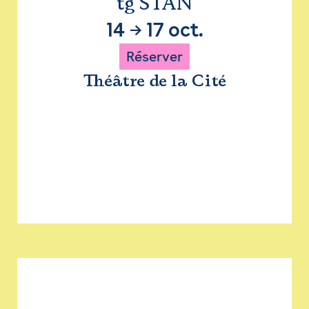
tg STAN
14
→
17 oct.
Réserver
Théâtre de la Cité