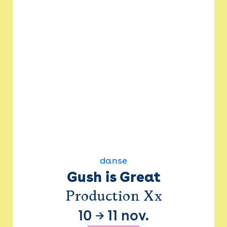
danse
Gush is Great
Production Xx
10
→
11 nov.