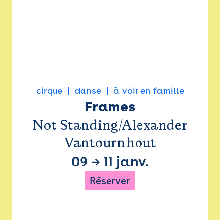
cirque
danse
à voir en famille
Frames
Not Standing/Alexander
Vantournhout
09
→
11 janv.
Réserver