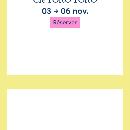
Cie TORO TORO
03
→
06 nov.
Réserver