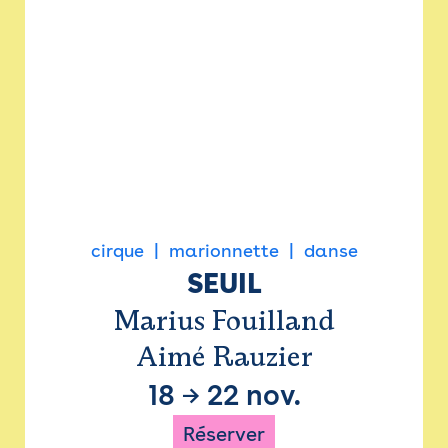
cirque
marionnette
danse
SEUIL
Marius Fouilland
Aimé Rauzier
18
→
22 nov.
Réserver