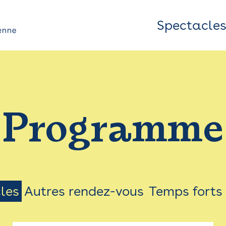
Spectacle
Top
Bar
/
Programme
Menu
les
Autres rendez-vous
Temps forts
on