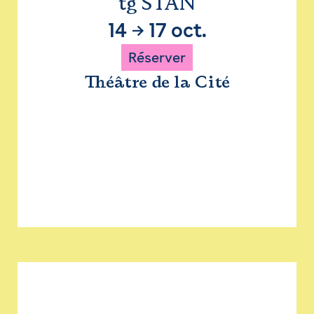
tg STAN
14
→
17 oct.
Réserver
Théâtre de la Cité