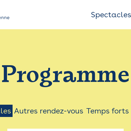
Spectacle
Top
Bar
/
Programme
Menu
les
Autres rendez-vous
Temps forts
on