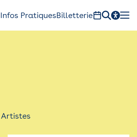
s
Infos Pratiques
Billetterie
Bistro
Billetterie
Newsletter
Espace presse
Artistes
théâtre Garonne, scène européenne
1, av. du Chateau d'eau - 31300 Toulouse