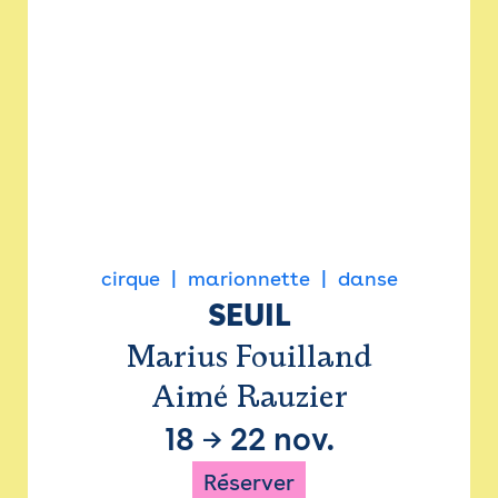
cirque
marionnette
danse
SEUIL
Marius Fouilland
Aimé Rauzier
18
→
22 nov.
Réserver