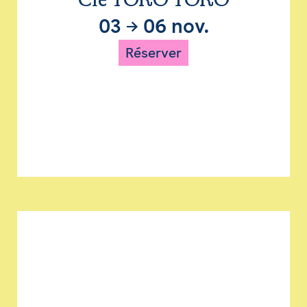
Cie TORO TORO
03
→
06 nov.
Réserver