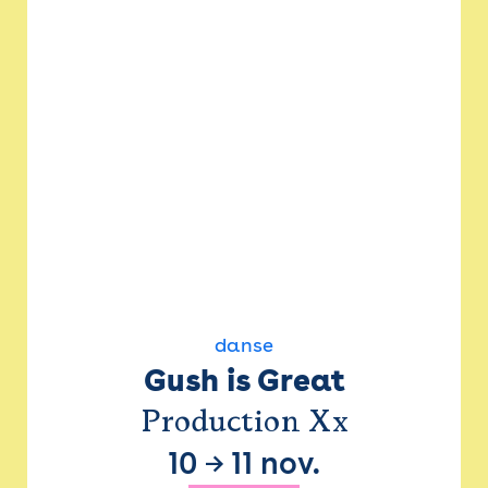
danse
Gush is Great
Production Xx
10
→
11 nov.