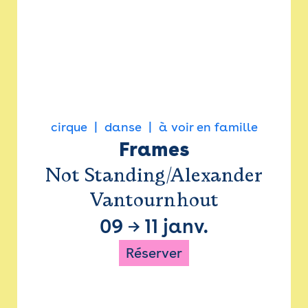
cirque
danse
à voir en famille
Frames
Not Standing/Alexander
Vantournhout
09
→
11 janv.
Réserver