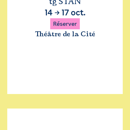
tg STAN
14
→
17 oct.
Réserver
Théâtre de la Cité