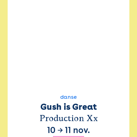
danse
Gush is Great
Production Xx
10
→
11 nov.