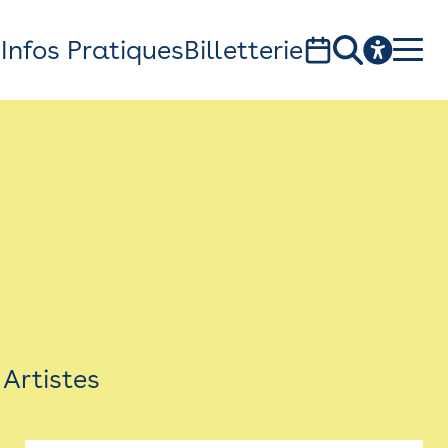
s
Infos Pratiques
Billetterie
Bistro
Billetterie
Newsletter
Espace presse
Artistes
théâtre Garonne, scène européenne
1, av. du Chateau d'eau - 31300 Toulouse