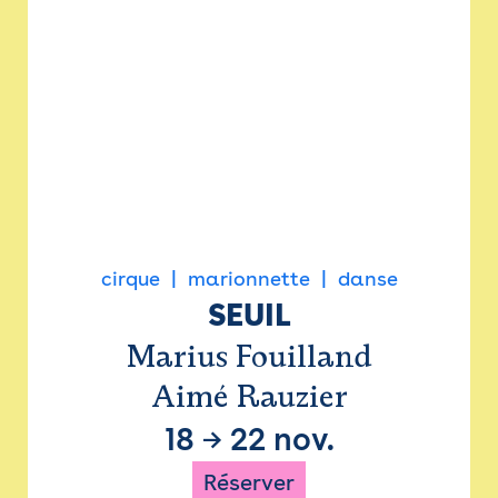
cirque
marionnette
danse
SEUIL
Marius Fouilland
Aimé Rauzier
18
→
22 nov.
Réserver