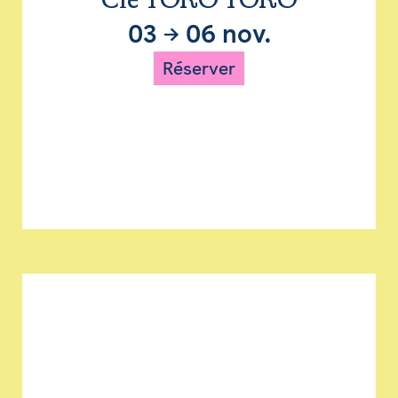
Cie TORO TORO
03
→
06 nov.
Réserver