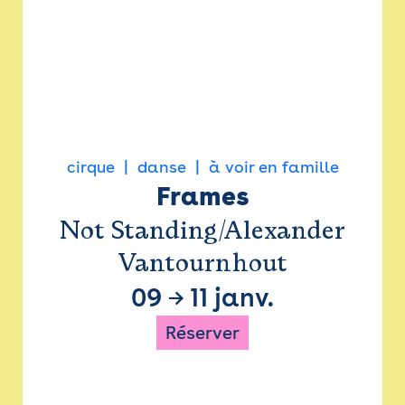
cirque
danse
à voir en famille
Frames
Not Standing/Alexander
Vantournhout
09
→
11 janv.
Réserver