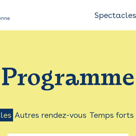
Spectacle
Top
Bar
/
Programme
Menu
les
Autres rendez-vous
Temps forts
on