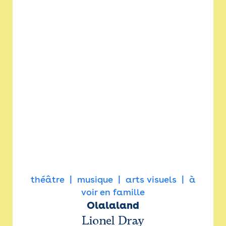
théâtre
musique
arts visuels
à
voir en famille
Olalaland
Lionel Dray