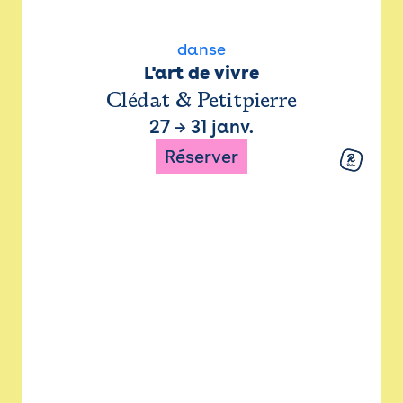
danse
L'art de vivre
Clédat & Petitpierre
27
→
31 janv.
Réserver