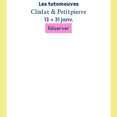
Les tutomouves
Clédat & Petitpierre
13
→
31 janv.
Réserver