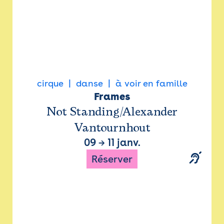
cirque
danse
à voir en famille
Frames
Not Standing/Alexander
Vantournhout
09
→
11 janv.
Réserver