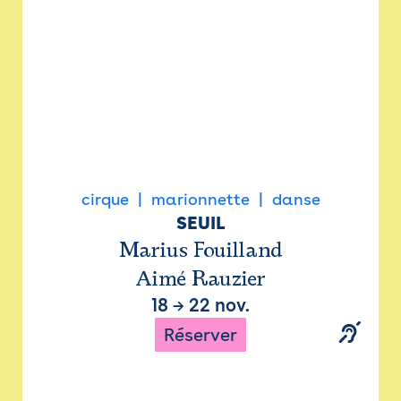
cirque
marionnette
danse
SEUIL
Marius Fouilland
Aimé Rauzier
18
→
22 nov.
Réserver