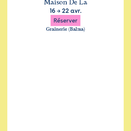
Maison De La
16
→
22 avr.
Réserver
Grainerie (Balma)