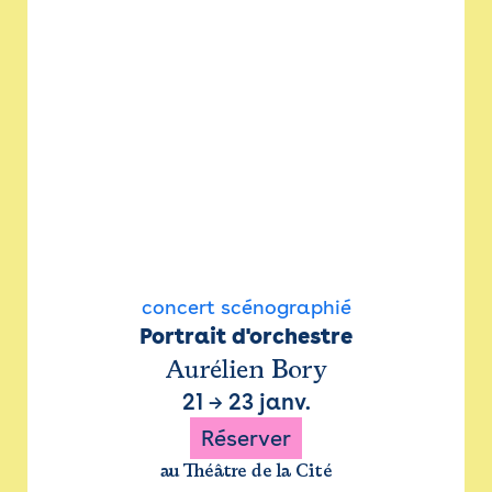
concert scénographié
Portrait d'orchestre
Aurélien Bory
21
→
23 janv.
Réserver
au Théâtre de la Cité