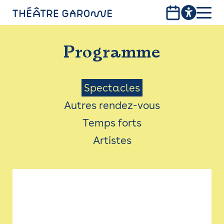
Aller
au
contenu
PROGRAMME
principal
Programme
INFOS PRATIQUES
AVEC LES PUBLICS
Menu
Spectacles
Autres rendez-vous
ACCESSIBILITÉ
Saison
Temps forts
LES PRODUCTIONS
Artistes
LE THÉÂTRE
Bistro
Billetterie