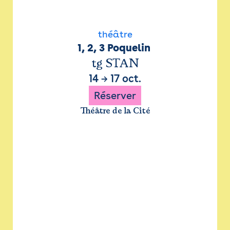
théâtre
1, 2, 3 Poquelin 
tg STAN
14
→
17 oct.
Réserver
Théâtre de la Cité