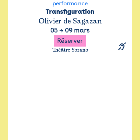
performance
Transfiguration
Olivier de Sagazan
05
→
09 mars
Réserver
Théâtre Sorano