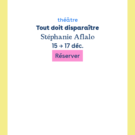
théâtre
Tout doit disparaître
Stéphanie Aflalo
15
→
17 déc.
Réserver