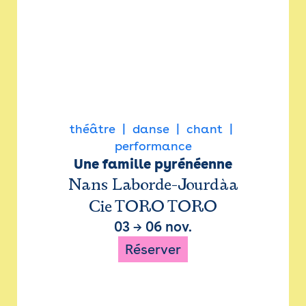
théâtre
danse
chant
performance
Une famille pyrénéenne
Nans Laborde-Jourdàa
Cie TORO TORO
03
→
06 nov.
Réserver