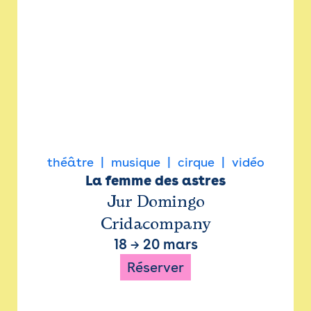
théâtre
musique
cirque
vidéo
La femme des astres
Jur Domingo
Cridacompany
18
→
20 mars
Réserver