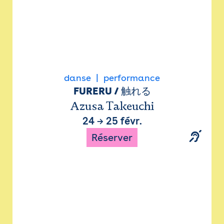
danse
performance
FURERU / 触れる
Azusa Takeuchi
24
→
25 févr.
Réserver