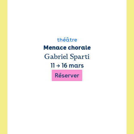
théâtre
Menace chorale
Gabriel Sparti
11
→
16 mars
Réserver