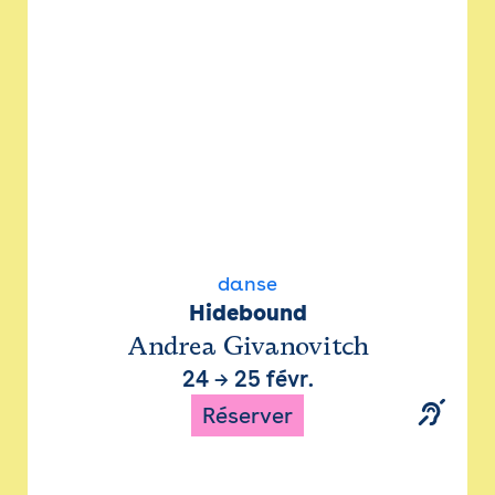
danse
Hidebound
Andrea Givanovitch
24
→
25 févr.
Réserver