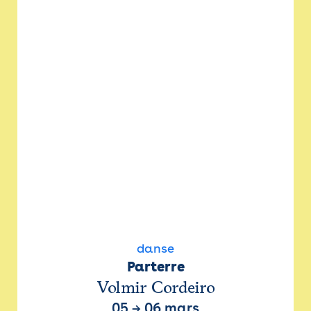
danse
Parterre
Volmir Cordeiro
05
→
06 mars