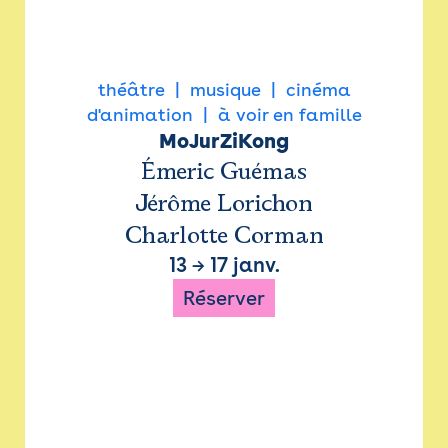
théâtre
musique
cinéma
d'animation
à voir en famille
MoJurZiKong
Émeric Guémas
Jérôme Lorichon
Charlotte Corman
13
→
17 janv.
Réserver