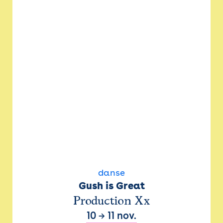
danse
Gush is Great
Production Xx
10
→
11 nov.