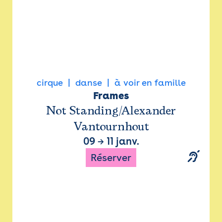
cirque
danse
à voir en famille
Frames
Not Standing/Alexander
Vantournhout
09
→
11 janv.
Réserver