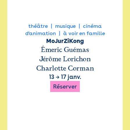
théâtre
musique
cinéma
d'animation
à voir en famille
MoJurZiKong
Émeric Guémas
Jérôme Lorichon
Charlotte Corman
13
→
17 janv.
Réserver