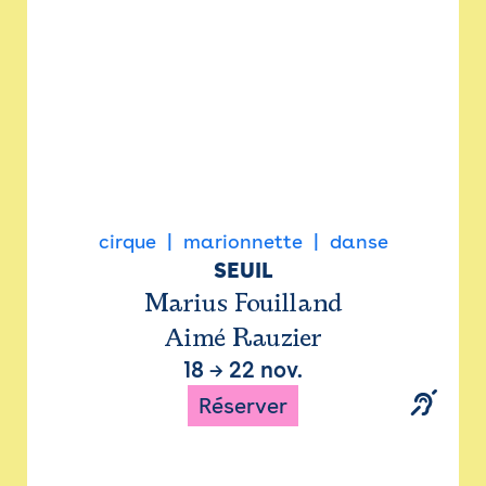
cirque
marionnette
danse
SEUIL
Marius Fouilland
Aimé Rauzier
18
→
22 nov.
Réserver