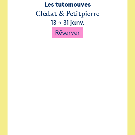
Les tutomouves
Clédat & Petitpierre
13
→
31 janv.
Réserver