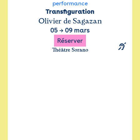
performance
Transfiguration
Olivier de Sagazan
05
→
09 mars
Réserver
Théâtre Sorano