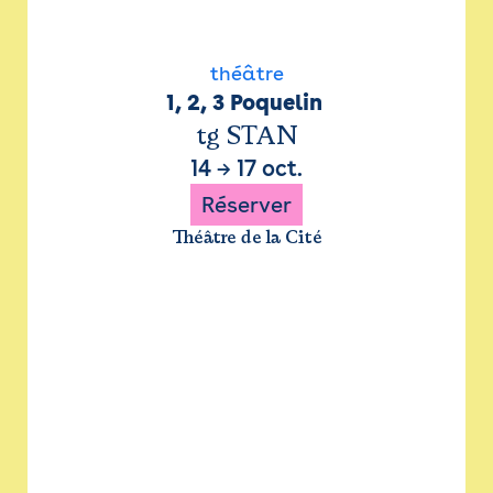
théâtre
1, 2, 3 Poquelin 
tg STAN
14
→
17 oct.
Réserver
Théâtre de la Cité