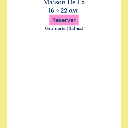
Maison De La
16
→
22 avr.
Réserver
Grainerie (Balma)