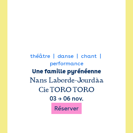
théâtre
danse
chant
performance
Une famille pyrénéenne
Nans Laborde-Jourdàa
Cie TORO TORO
03
→
06 nov.
Réserver