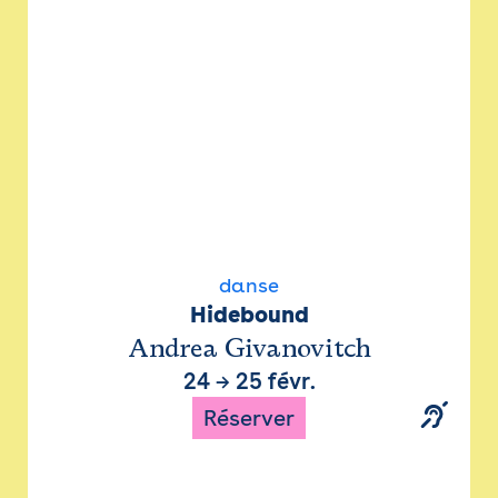
danse
Hidebound
Andrea Givanovitch
24
→
25 févr.
Réserver