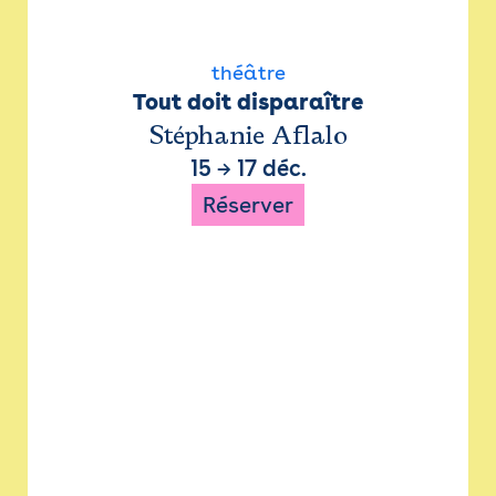
théâtre
Tout doit disparaître
Stéphanie Aflalo
15
→
17 déc.
Réserver