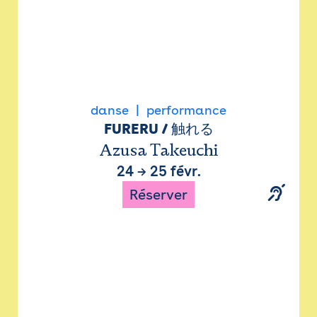
danse
performance
FURERU / 触れる
Azusa Takeuchi
24
→
25 févr.
Réserver