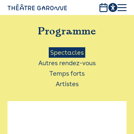
Aller
au
contenu
PROGRAMME
principal
Programme
INFOS PRATIQUES
AVEC LES PUBLICS
Menu
Spectacles
Autres rendez-vous
ACCESSIBILITÉ
Saison
Temps forts
LES PRODUCTIONS
Artistes
LE THÉÂTRE
Bistro
Billetterie