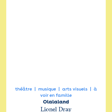
théâtre
musique
arts visuels
à
voir en famille
Olalaland
Lionel Dray