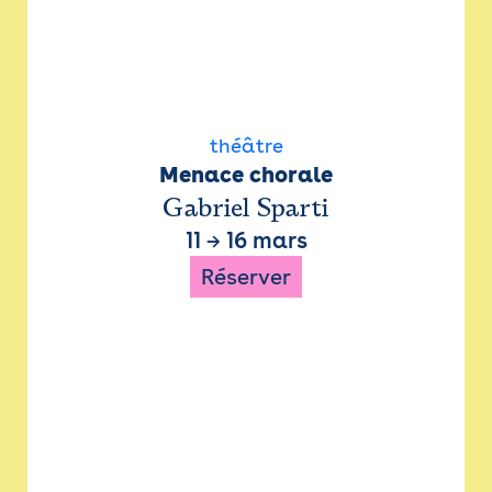
théâtre
Menace chorale
Gabriel Sparti
11
→
16 mars
Réserver