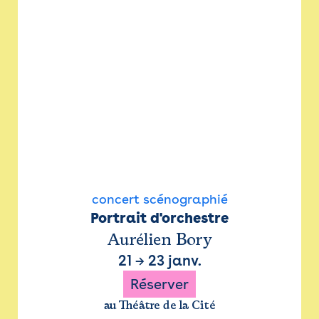
concert scénographié
Portrait d'orchestre
Aurélien Bory
21
→
23 janv.
Réserver
au Théâtre de la Cité