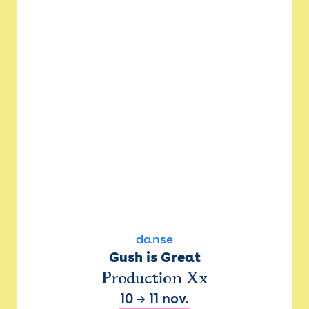
danse
Gush is Great
Production Xx
10
→
11 nov.