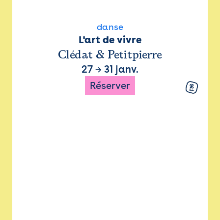
danse
L'art de vivre
Clédat & Petitpierre
27
→
31 janv.
Réserver