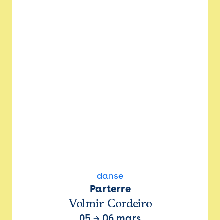
danse
Parterre
Volmir Cordeiro
05
→
06 mars