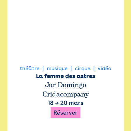
théâtre
musique
cirque
vidéo
La femme des astres
Jur Domingo
Cridacompany
18
→
20 mars
Réserver