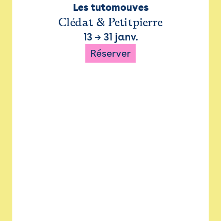
Les tutomouves
Clédat & Petitpierre
13
→
31 janv.
Réserver