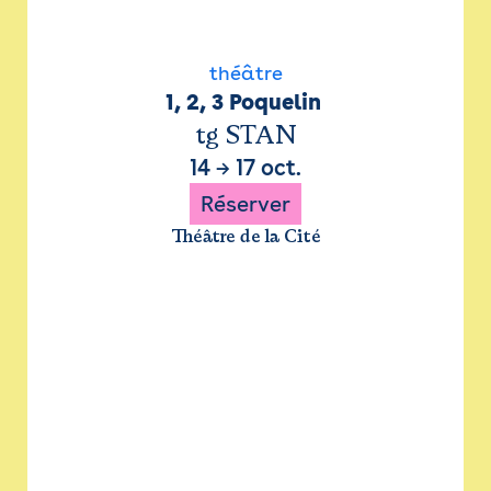
théâtre
1, 2, 3 Poquelin 
tg STAN
14
→
17 oct.
Réserver
Théâtre de la Cité