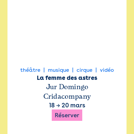
théâtre
musique
cirque
vidéo
La femme des astres
Jur Domingo
Cridacompany
18
→
20 mars
Réserver