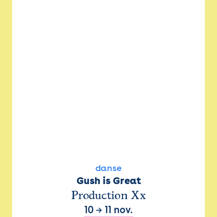
danse
Gush is Great
Production Xx
10
→
11 nov.