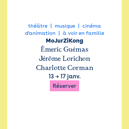
théâtre
musique
cinéma
d'animation
à voir en famille
MoJurZiKong
Émeric Guémas
Jérôme Lorichon
Charlotte Corman
13
→
17 janv.
Réserver