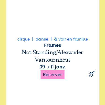
cirque
danse
à voir en famille
Frames
Not Standing/Alexander
Vantournhout
09
→
11 janv.
Réserver