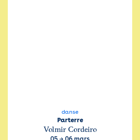
danse
Parterre
Volmir Cordeiro
05
→
06 mars