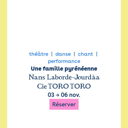
théâtre
danse
chant
performance
Une famille pyrénéenne
Nans Laborde-Jourdàa
Cie TORO TORO
03
→
06 nov.
Réserver