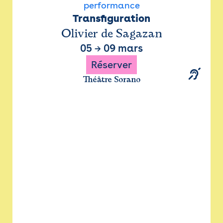
performance
Transfiguration
Olivier de Sagazan
05
→
09 mars
Réserver
Théâtre Sorano