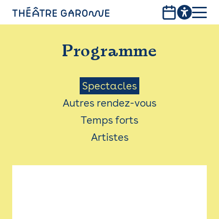
Aller
au
contenu
PROGRAMME
principal
Programme
INFOS PRATIQUES
AVEC LES PUBLICS
Menu
Spectacles
Autres rendez-vous
ACCESSIBILITÉ
Saison
Temps forts
LES PRODUCTIONS
Artistes
LE THÉÂTRE
Bistro
Billetterie