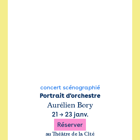
concert scénographié
Portrait d'orchestre
Aurélien Bory
21
→
23 janv.
Réserver
au Théâtre de la Cité