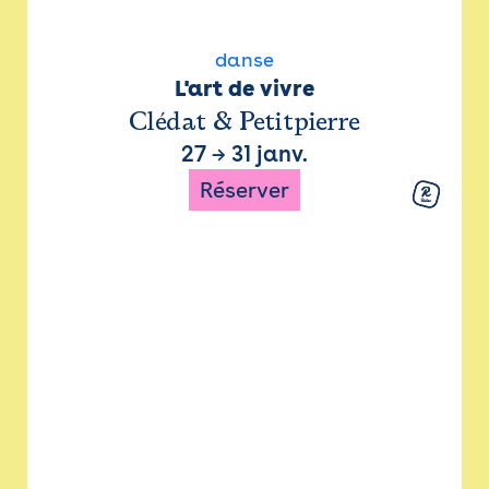
danse
L'art de vivre
Clédat & Petitpierre
27
→
31 janv.
Réserver