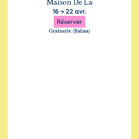
Maison De La
16
→
22 avr.
Réserver
Grainerie (Balma)