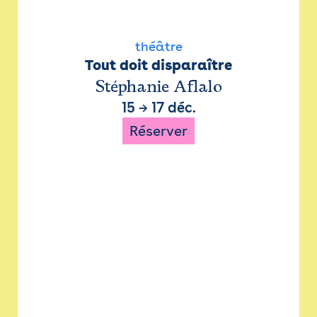
théâtre
Tout doit disparaître
Stéphanie Aflalo
15
→
17 déc.
Réserver