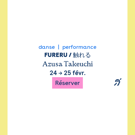
danse
performance
FURERU / 触れる
Azusa Takeuchi
24
→
25 févr.
Réserver