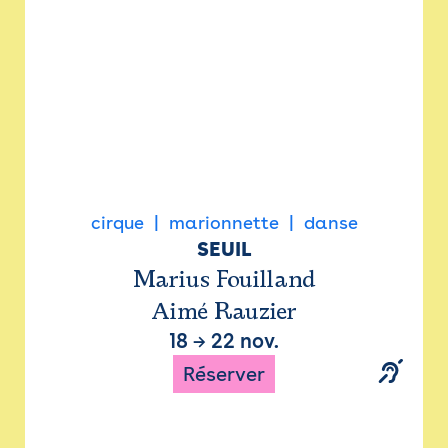
cirque
marionnette
danse
SEUIL
Marius Fouilland
Aimé Rauzier
18
→
22 nov.
Réserver