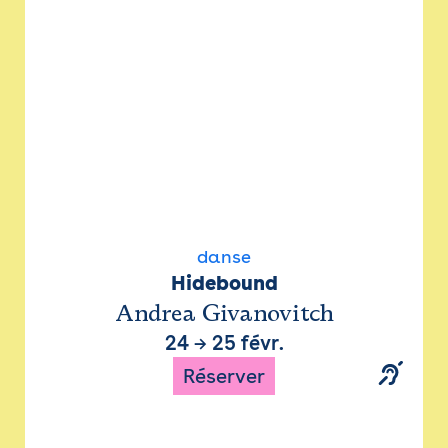
danse
Hidebound
Andrea Givanovitch
24
→
25 févr.
Réserver