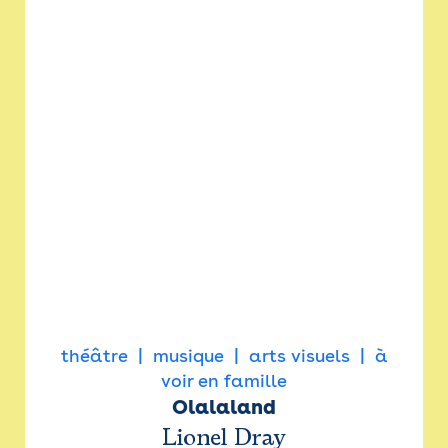
théâtre
musique
arts visuels
à
voir en famille
Olalaland
Lionel Dray