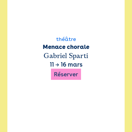
théâtre
Menace chorale
Gabriel Sparti
11
→
16 mars
Réserver