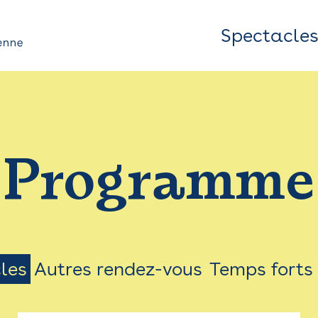
Spectacle
Top
Bar
/
Programme
Menu
les
Autres rendez-vous
Temps forts
on