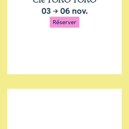
Cie TORO TORO
03
→
06 nov.
Réserver