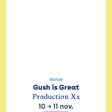
danse
Gush is Great
Production Xx
10
→
11 nov.