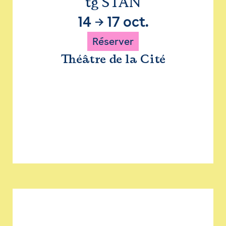
tg STAN
14
→
17 oct.
Réserver
Théâtre de la Cité