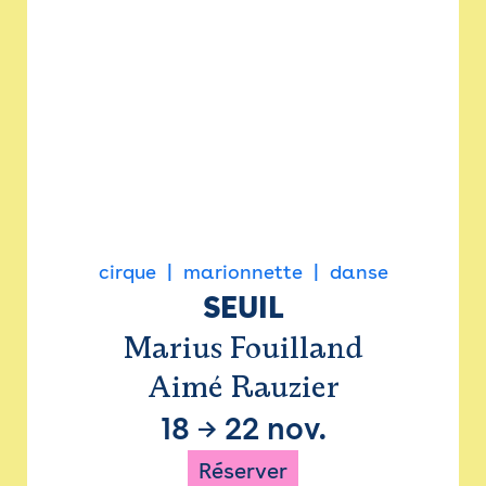
cirque
marionnette
danse
SEUIL
Marius Fouilland
Aimé Rauzier
18
→
22 nov.
Réserver