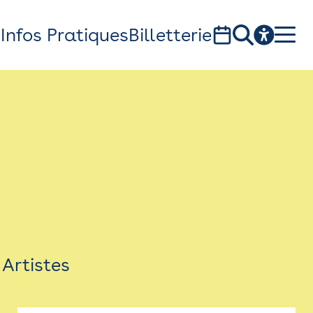
s
Infos Pratiques
Billetterie
Bistro
Billetterie
Newsletter
Espace presse
Artistes
théâtre Garonne, scène européenne
1, av. du Chateau d'eau - 31300 Toulouse