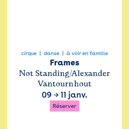
cirque
danse
à voir en famille
Frames
Not Standing/Alexander
Vantournhout
09
→
11 janv.
Réserver