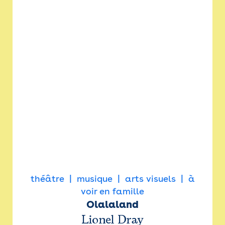
théâtre
musique
arts visuels
à
voir en famille
Olalaland
Lionel Dray