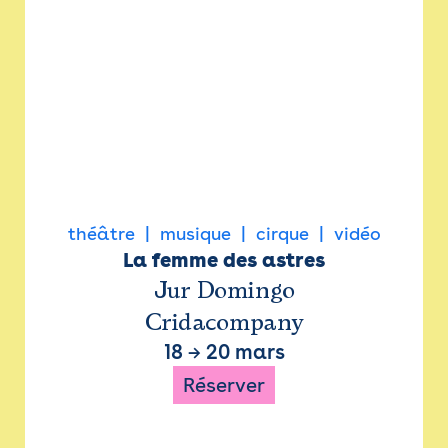
théâtre
musique
cirque
vidéo
La femme des astres
Jur Domingo
Cridacompany
18
→
20 mars
Réserver