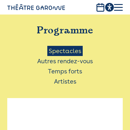
Aller
au
contenu
PROGRAMME
principal
Programme
INFOS PRATIQUES
AVEC LES PUBLICS
Menu
Spectacles
Autres rendez-vous
ACCESSIBILITÉ
Saison
Temps forts
LES PRODUCTIONS
Artistes
LE THÉÂTRE
Bistro
Billetterie