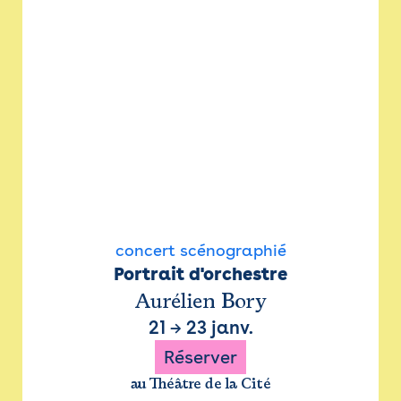
concert scénographié
Portrait d'orchestre
Aurélien Bory
21
→
23 janv.
Réserver
au Théâtre de la Cité