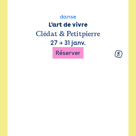
danse
L'art de vivre
Clédat & Petitpierre
27
→
31 janv.
Réserver