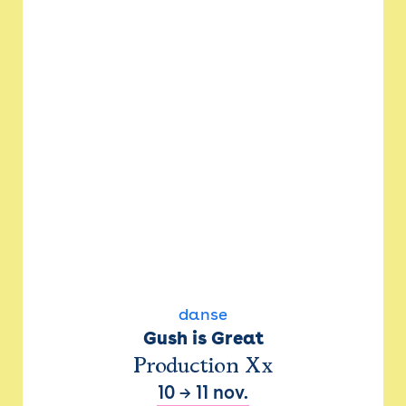
danse
Gush is Great
Production Xx
10
→
11 nov.