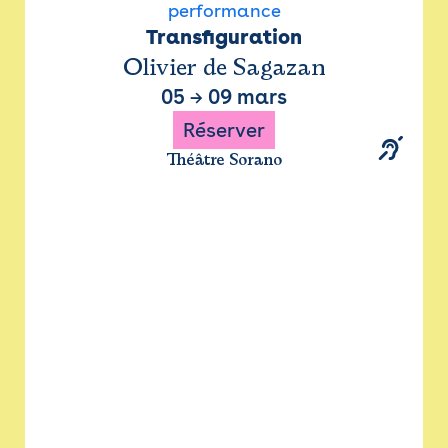
performance
Transfiguration
Olivier de Sagazan
05
→
09 mars
Réserver
Théâtre Sorano