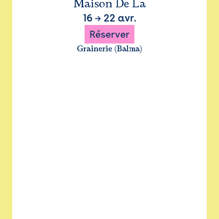
Maison De La
16
→
22 avr.
Réserver
Grainerie (Balma)