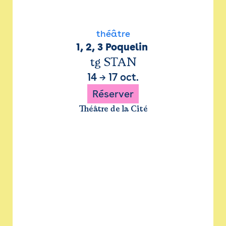
théâtre
1, 2, 3 Poquelin 
tg STAN
14
→
17 oct.
Réserver
Théâtre de la Cité