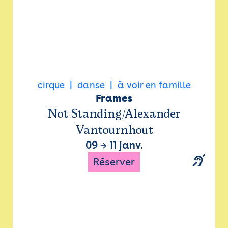
cirque
danse
à voir en famille
Frames
Not Standing/Alexander
Vantournhout
09
→
11 janv.
Réserver