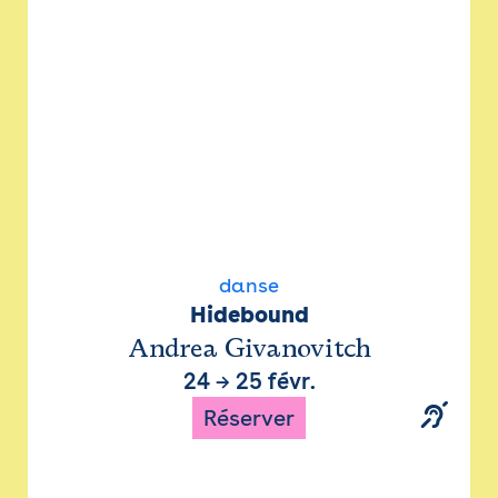
danse
Hidebound
Andrea Givanovitch
24
→
25 févr.
Réserver