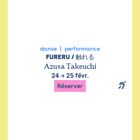
danse
performance
FURERU / 触れる
Azusa Takeuchi
24
→
25 févr.
Réserver