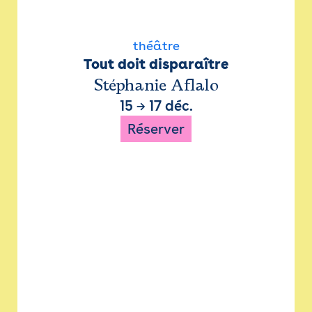
théâtre
Tout doit disparaître
Stéphanie Aflalo
15
→
17 déc.
Réserver