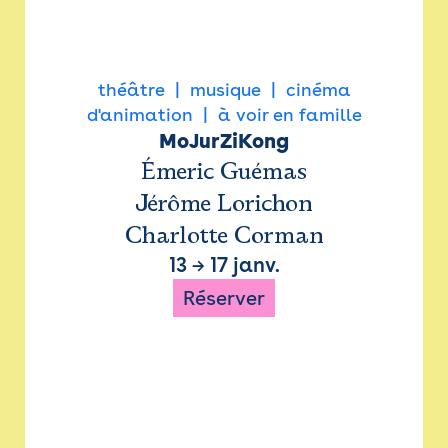
théâtre
musique
cinéma
d'animation
à voir en famille
MoJurZiKong
Émeric Guémas
Jérôme Lorichon
Charlotte Corman
13
→
17 janv.
Réserver