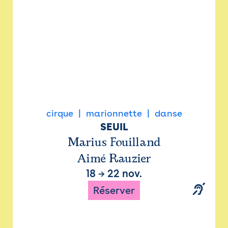
cirque
marionnette
danse
SEUIL
Marius Fouilland
Aimé Rauzier
18
→
22 nov.
Réserver