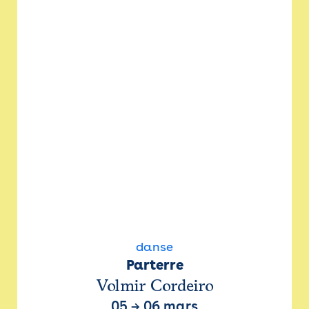
danse
Parterre
Volmir Cordeiro
05
→
06 mars