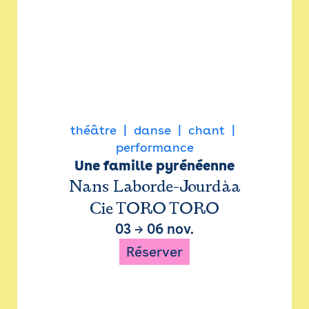
théâtre
danse
chant
performance
Une famille pyrénéenne
Nans Laborde-Jourdàa
Cie TORO TORO
03
→
06 nov.
Réserver