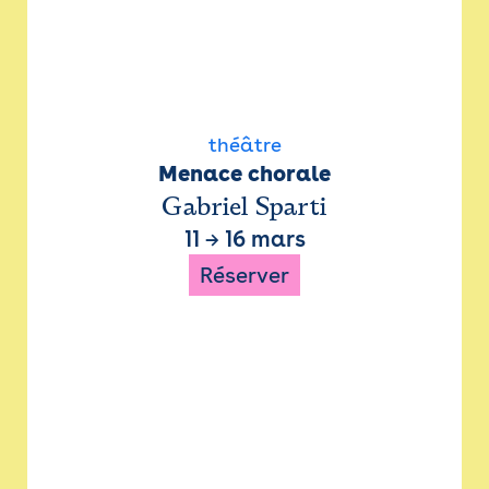
théâtre
Menace chorale
Gabriel Sparti
11
→
16 mars
Réserver