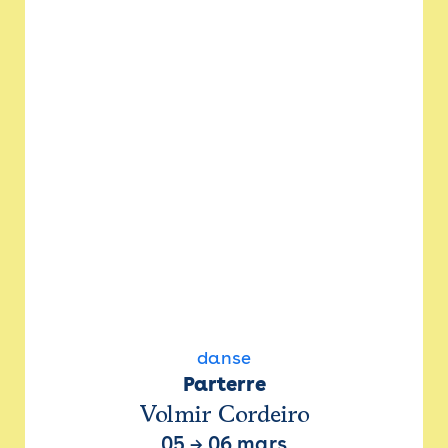
danse
Parterre
Volmir Cordeiro
05
→
06 mars