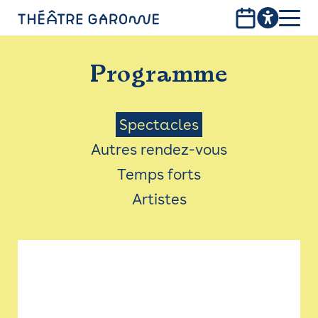
Aller
au
contenu
PROGRAMME
principal
Programme
INFOS PRATIQUES
AVEC LES PUBLICS
Menu
Spectacles
Autres rendez-vous
ACCESSIBILITÉ
Saison
Temps forts
LES PRODUCTIONS
Artistes
LE THÉÂTRE
Bistro
Billetterie