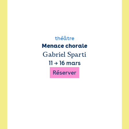
théâtre
Menace chorale
Gabriel Sparti
11
→
16 mars
Réserver