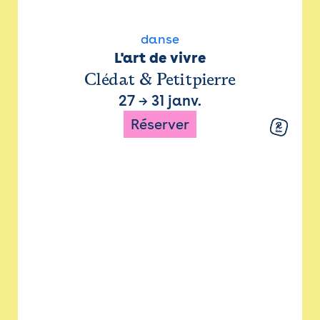
danse
L'art de vivre
Clédat & Petitpierre
27
→
31 janv.
Réserver