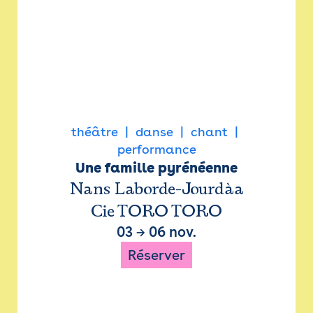
théâtre
danse
chant
performance
Une famille pyrénéenne
Nans Laborde-Jourdàa
Cie TORO TORO
03
→
06 nov.
Réserver