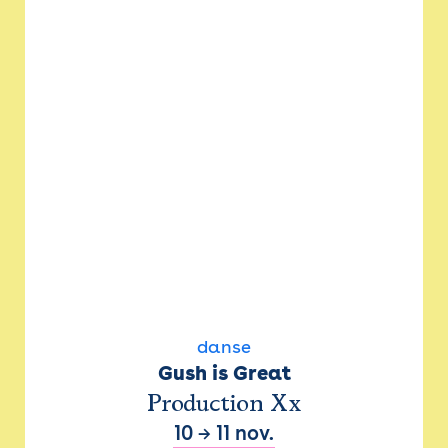
danse
Gush is Great
Production Xx
10
→
11 nov.