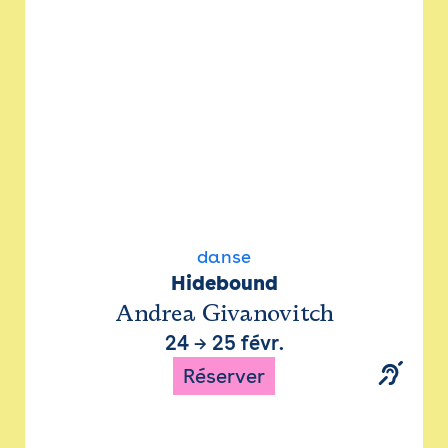
danse
Hidebound
Andrea Givanovitch
24
→
25 févr.
Réserver