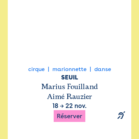
cirque
marionnette
danse
SEUIL
Marius Fouilland
Aimé Rauzier
18
→
22 nov.
Réserver