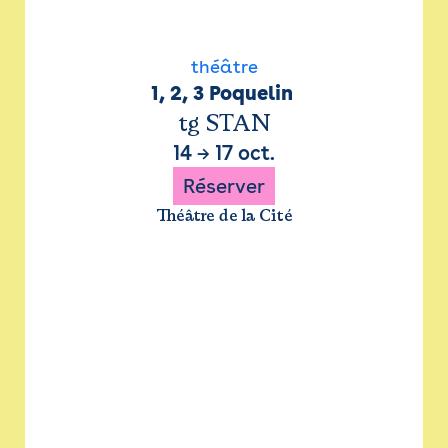
théâtre
1, 2, 3 Poquelin 
tg STAN
14
→
17 oct.
Réserver
Théâtre de la Cité