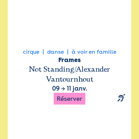
cirque
danse
à voir en famille
Frames
Not Standing/Alexander
Vantournhout
09
→
11 janv.
Réserver