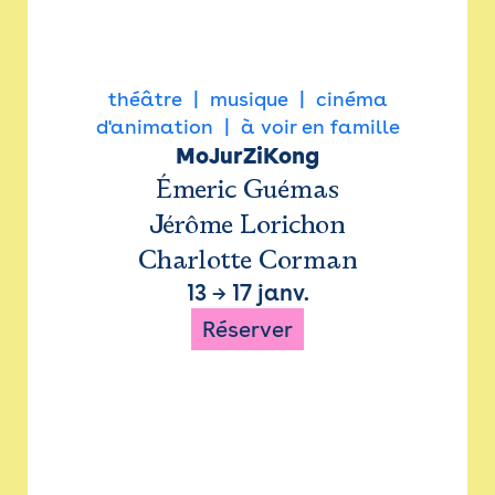
théâtre
musique
cinéma
d'animation
à voir en famille
MoJurZiKong
Émeric Guémas
Jérôme Lorichon
Charlotte Corman
13
→
17 janv.
Réserver