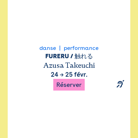
danse
performance
FURERU / 触れる
Azusa Takeuchi
24
→
25 févr.
Réserver