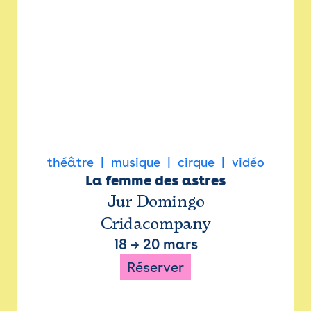
théâtre
musique
cirque
vidéo
La femme des astres
Jur Domingo
Cridacompany
18
→
20 mars
Réserver