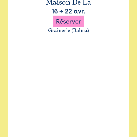
Maison De La
16
→
22 avr.
Réserver
Grainerie (Balma)