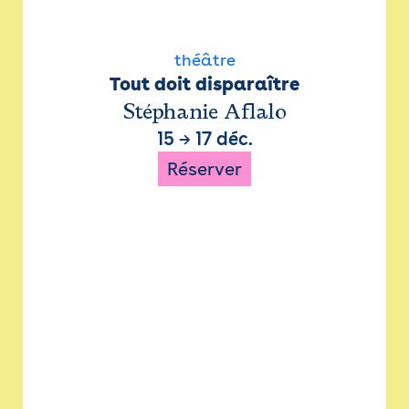
théâtre
Tout doit disparaître
Stéphanie Aflalo
15
→
17 déc.
Réserver