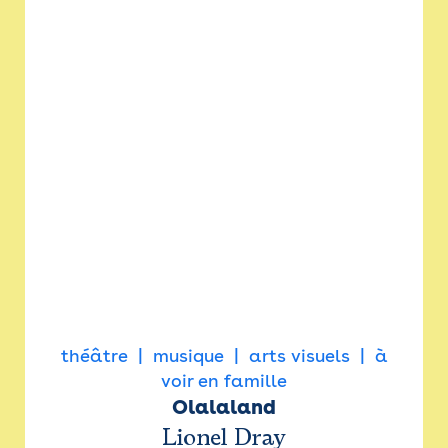
théâtre
musique
arts visuels
à
voir en famille
Olalaland
Lionel Dray