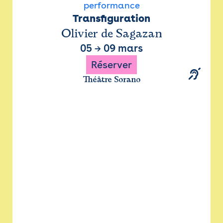
performance
Transfiguration
Olivier de Sagazan
05
→
09 mars
Réserver
Théâtre Sorano