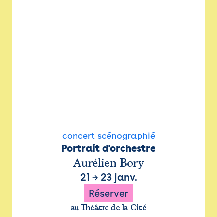
concert scénographié
Portrait d'orchestre
Aurélien Bory
21
→
23 janv.
Réserver
au Théâtre de la Cité