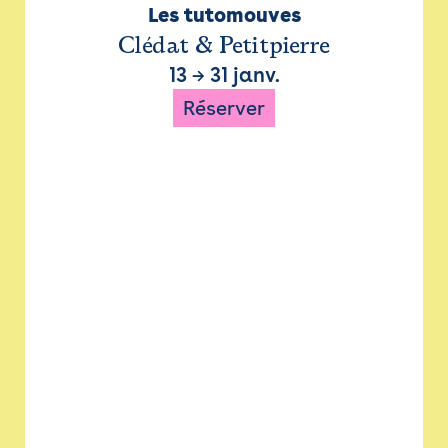
Les tutomouves
Clédat & Petitpierre
13
→
31 janv.
Réserver