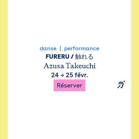
danse
performance
FURERU / 触れる
Azusa Takeuchi
24
→
25 févr.
Réserver