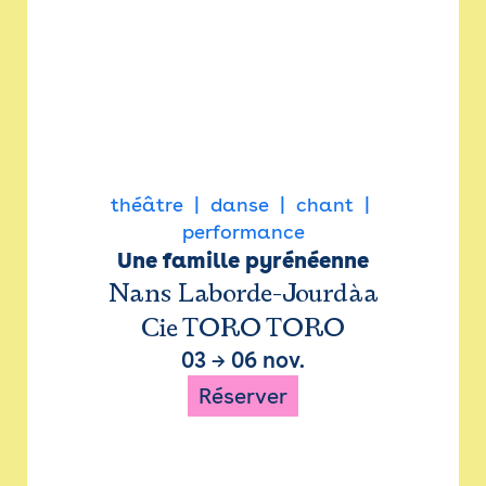
théâtre
danse
chant
performance
Une famille pyrénéenne
Nans Laborde-Jourdàa
Cie TORO TORO
03
→
06 nov.
Réserver