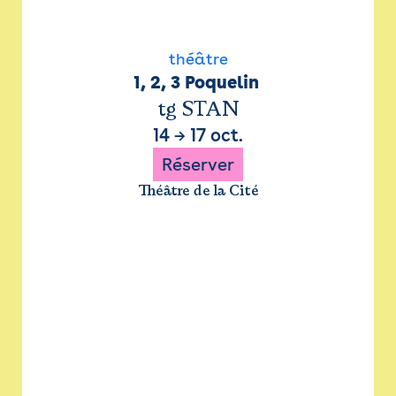
théâtre
1, 2, 3 Poquelin 
tg STAN
14
→
17 oct.
Réserver
Théâtre de la Cité