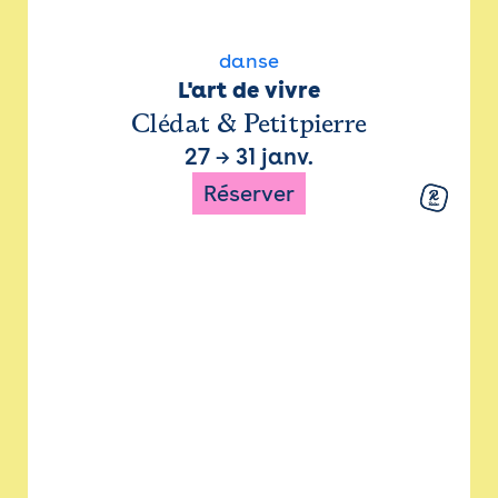
danse
L'art de vivre
Clédat & Petitpierre
27
→
31 janv.
Réserver