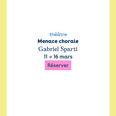
théâtre
Menace chorale
Gabriel Sparti
11
→
16 mars
Réserver