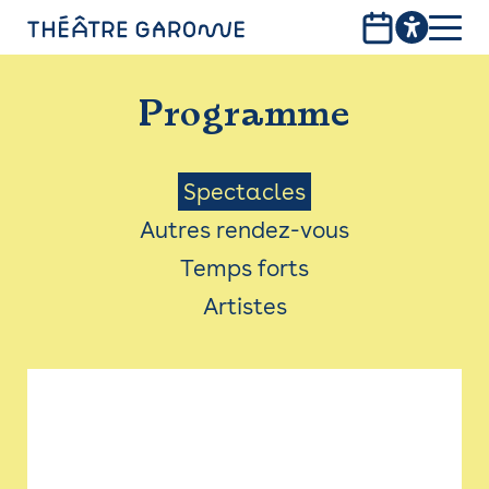
Aller
au
contenu
PROGRAMME
principal
Programme
INFOS PRATIQUES
AVEC LES PUBLICS
Menu
Spectacles
Autres rendez-vous
ACCESSIBILITÉ
Saison
Temps forts
LES PRODUCTIONS
Artistes
LE THÉÂTRE
Bistro
Billetterie