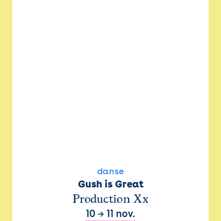
danse
Gush is Great
Production Xx
10
→
11 nov.