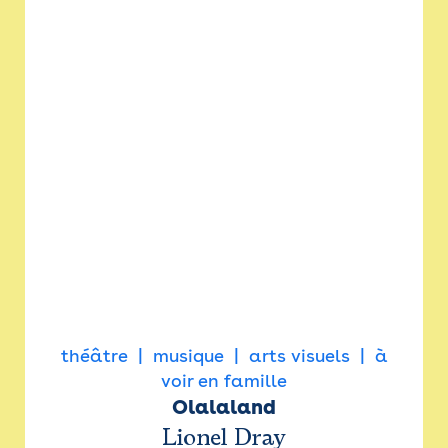
théâtre
musique
arts visuels
à
voir en famille
Olalaland
Lionel Dray