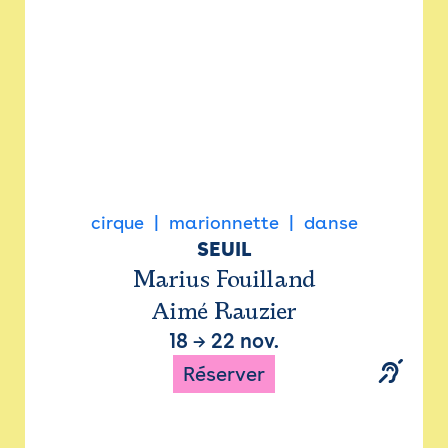
cirque
marionnette
danse
SEUIL
Marius Fouilland
Aimé Rauzier
18
→
22 nov.
Réserver