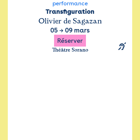
performance
Transfiguration
Olivier de Sagazan
05
→
09 mars
Réserver
Théâtre Sorano