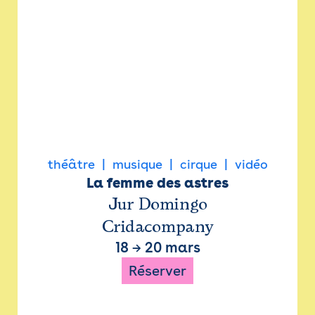
théâtre
musique
cirque
vidéo
La femme des astres
Jur Domingo
Cridacompany
18
→
20 mars
Réserver