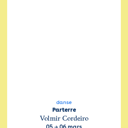
danse
Parterre
Volmir Cordeiro
05
→
06 mars