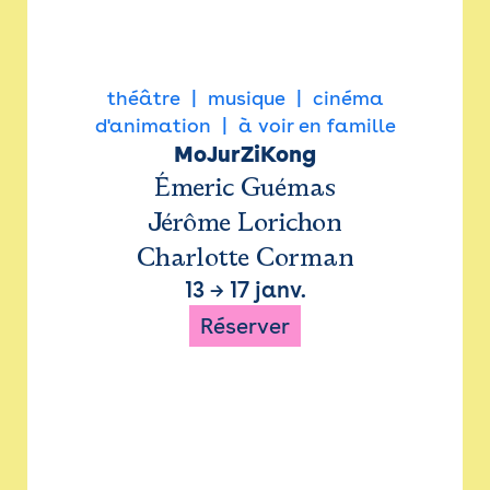
théâtre
musique
cinéma
d'animation
à voir en famille
MoJurZiKong
Émeric Guémas
Jérôme Lorichon
Charlotte Corman
13
→
17 janv.
Réserver