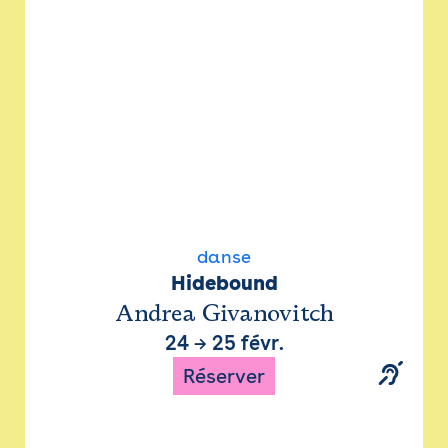
danse
Hidebound
Andrea Givanovitch
24
→
25 févr.
Réserver