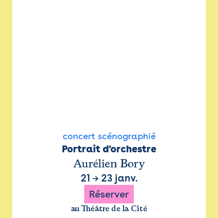
concert scénographié
Portrait d'orchestre
Aurélien Bory
21
→
23 janv.
Réserver
au Théâtre de la Cité