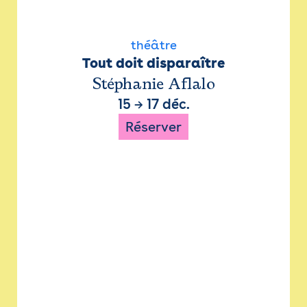
théâtre
Tout doit disparaître
Stéphanie Aflalo
15
→
17 déc.
Réserver