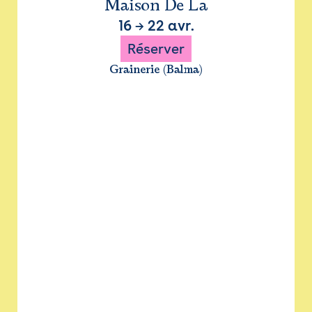
Maison De La
16
→
22 avr.
Réserver
Grainerie (Balma)