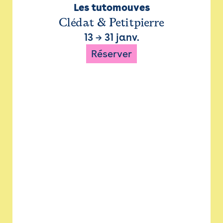
Les tutomouves
Clédat & Petitpierre
13
→
31 janv.
Réserver