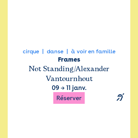
cirque
danse
à voir en famille
Frames
Not Standing/Alexander
Vantournhout
09
→
11 janv.
Réserver