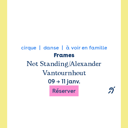
cirque
danse
à voir en famille
Frames
Not Standing/Alexander
Vantournhout
09
→
11 janv.
Réserver