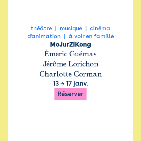
théâtre
musique
cinéma
d'animation
à voir en famille
MoJurZiKong
Émeric Guémas
Jérôme Lorichon
Charlotte Corman
13
→
17 janv.
Réserver