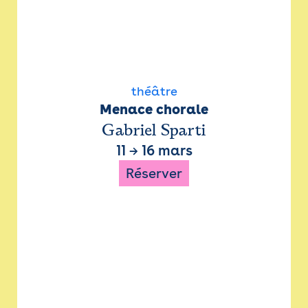
théâtre
Menace chorale
Gabriel Sparti
11
→
16 mars
Réserver