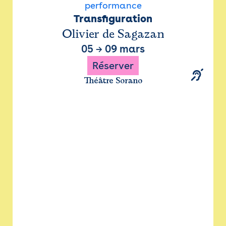
performance
Transfiguration
Olivier de Sagazan
05
→
09 mars
Réserver
Théâtre Sorano