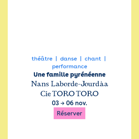
théâtre
danse
chant
performance
Une famille pyrénéenne
Nans Laborde-Jourdàa
Cie TORO TORO
03
→
06 nov.
Réserver