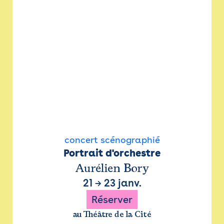
concert scénographié
Portrait d'orchestre
Aurélien Bory
21
→
23 janv.
Réserver
au Théâtre de la Cité