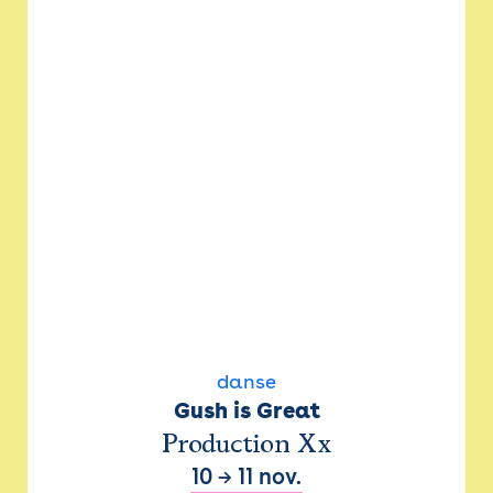
danse
Gush is Great
Production Xx
10
→
11 nov.