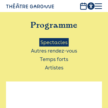
Aller
au
contenu
PROGRAMME
principal
Programme
INFOS PRATIQUES
AVEC LES PUBLICS
Menu
Spectacles
Autres rendez-vous
ACCESSIBILITÉ
Saison
Temps forts
LES PRODUCTIONS
Artistes
LE THÉÂTRE
Bistro
Billetterie