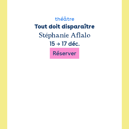
théâtre
Tout doit disparaître
Stéphanie Aflalo
15
→
17 déc.
Réserver