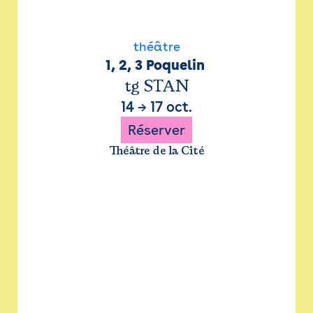
théâtre
1, 2, 3 Poquelin 
tg STAN
14
→
17 oct.
Réserver
Théâtre de la Cité