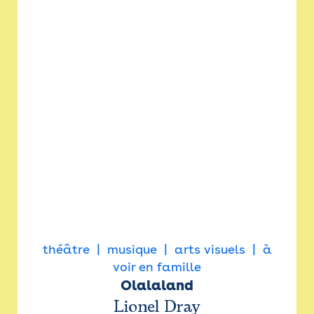
théâtre
musique
arts visuels
à
voir en famille
Olalaland
Lionel Dray