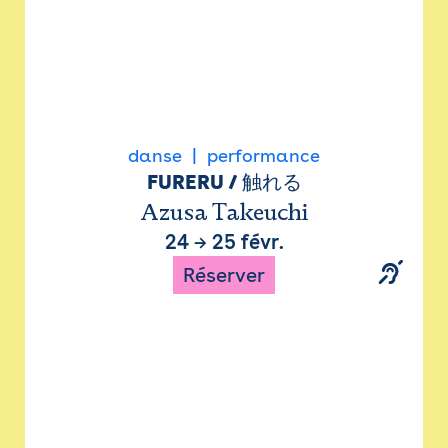
danse
performance
FURERU / 触れる
Azusa Takeuchi
24
→
25 févr.
Réserver