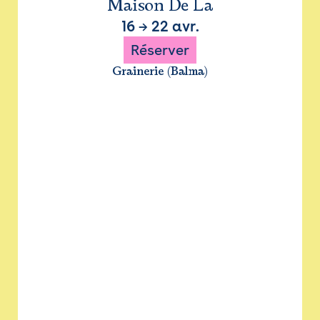
Maison De La
16
→
22 avr.
Réserver
Grainerie (Balma)