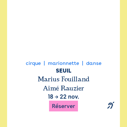
cirque
marionnette
danse
SEUIL
Marius Fouilland
Aimé Rauzier
18
→
22 nov.
Réserver