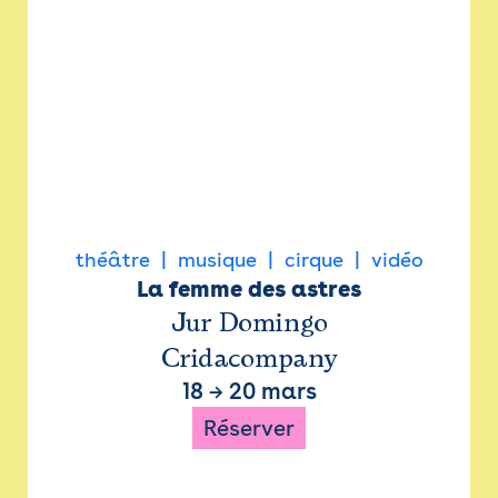
théâtre
musique
cirque
vidéo
La femme des astres
Jur Domingo
Cridacompany
18
→
20 mars
Réserver