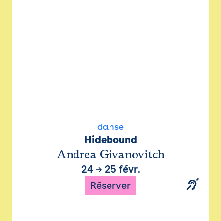
danse
Hidebound
Andrea Givanovitch
24
→
25 févr.
Réserver