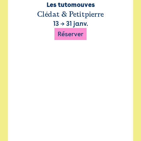
Les tutomouves
Clédat & Petitpierre
13
→
31 janv.
Réserver