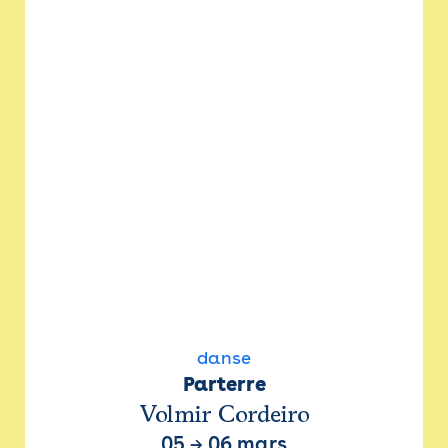
danse
Parterre
Volmir Cordeiro
05
→
06 mars