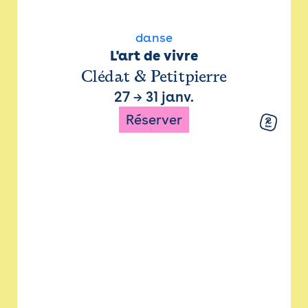
danse
L'art de vivre
Clédat & Petitpierre
27
→
31 janv.
Réserver