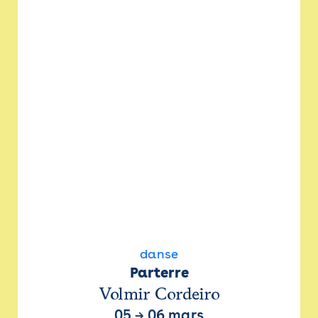
danse
Parterre
Volmir Cordeiro
05
→
06 mars