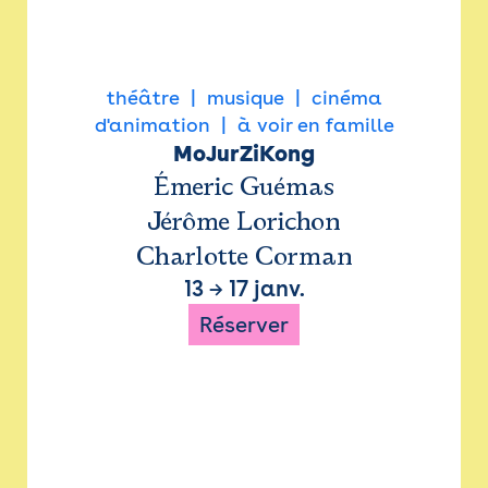
théâtre
musique
cinéma
d'animation
à voir en famille
MoJurZiKong
Émeric Guémas
Jérôme Lorichon
Charlotte Corman
13
→
17 janv.
Réserver