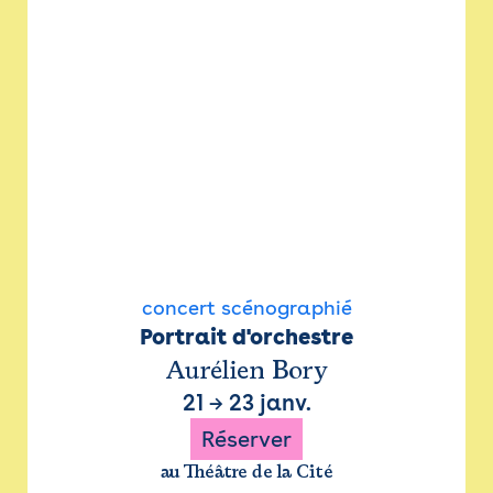
concert scénographié
Portrait d'orchestre
Aurélien Bory
21
→
23 janv.
Réserver
au Théâtre de la Cité