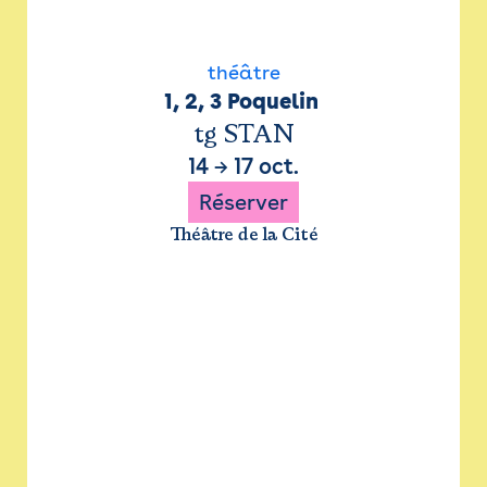
théâtre
1, 2, 3 Poquelin 
tg STAN
14
→
17 oct.
Réserver
Théâtre de la Cité