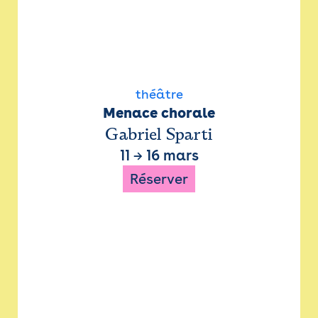
théâtre
Menace chorale
Gabriel Sparti
11
→
16 mars
Réserver