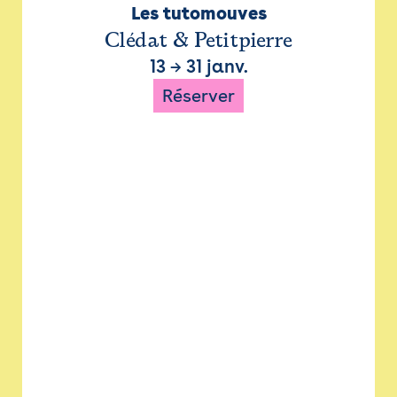
Les tutomouves
Clédat & Petitpierre
13
→
31 janv.
Réserver