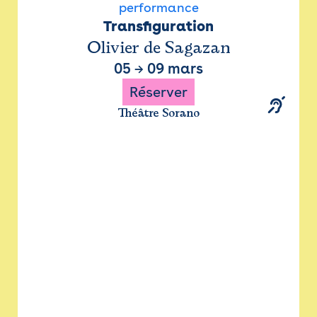
performance
Transfiguration
Olivier de Sagazan
05
→
09 mars
Réserver
Théâtre Sorano