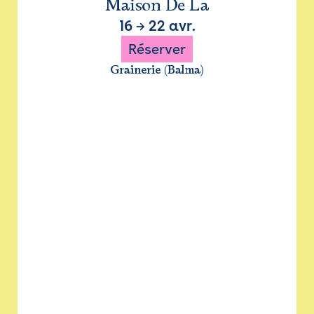
Maison De La
16
→
22 avr.
Réserver
Grainerie (Balma)