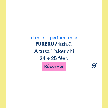
danse
performance
FURERU / 触れる
Azusa Takeuchi
24
→
25 févr.
Réserver