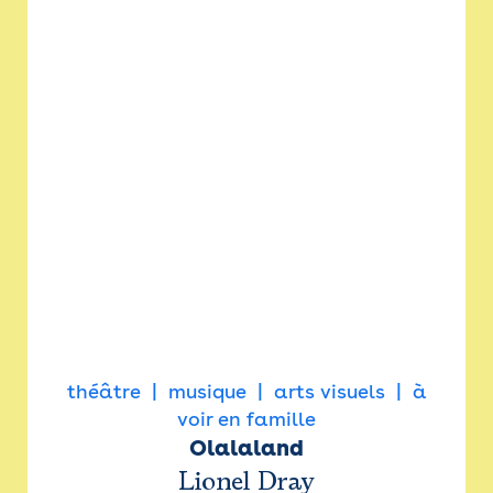
théâtre
musique
arts visuels
à
voir en famille
Olalaland
Lionel Dray