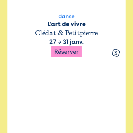
danse
L'art de vivre
Clédat & Petitpierre
27
→
31 janv.
Réserver