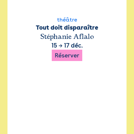
théâtre
Tout doit disparaître
Stéphanie Aflalo
15
→
17 déc.
Réserver