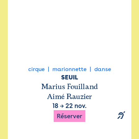
cirque
marionnette
danse
SEUIL
Marius Fouilland
Aimé Rauzier
18
→
22 nov.
Réserver