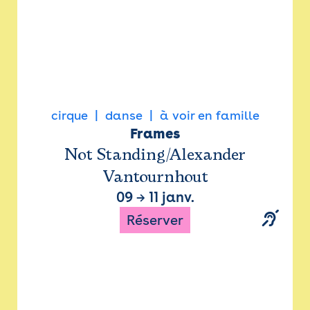
cirque
danse
à voir en famille
Frames
Not Standing/Alexander
Vantournhout
09
→
11 janv.
Réserver