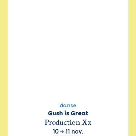
danse
Gush is Great
Production Xx
10
→
11 nov.