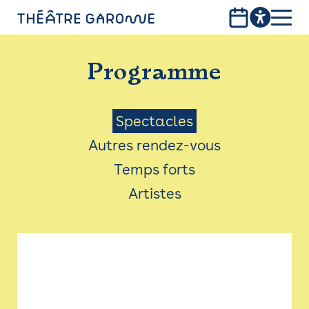
Aller
au
contenu
PROGRAMME
principal
Programme
INFOS PRATIQUES
AVEC LES PUBLICS
Menu
Spectacles
Autres rendez-vous
ACCESSIBILITÉ
Saison
Temps forts
LES PRODUCTIONS
Artistes
LE THÉÂTRE
Bistro
Billetterie