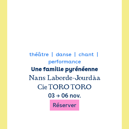
théâtre
danse
chant
performance
Une famille pyrénéenne
Nans Laborde-Jourdàa
Cie TORO TORO
03
→
06 nov.
Réserver