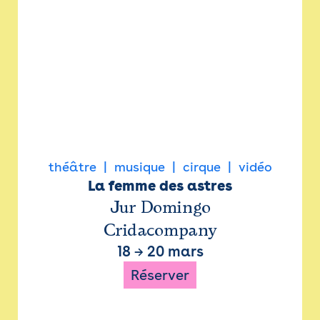
théâtre
musique
cirque
vidéo
La femme des astres
Jur Domingo
Cridacompany
18
→
20 mars
Réserver