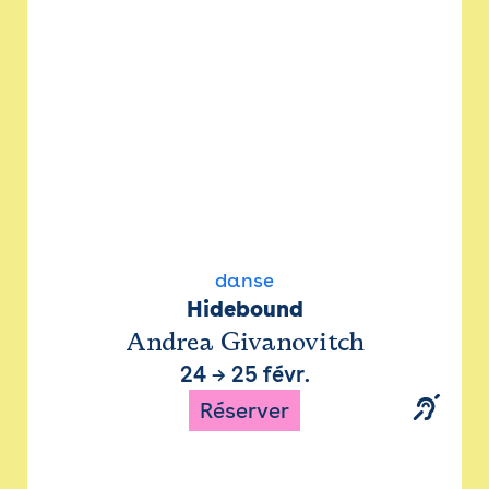
danse
Hidebound
Andrea Givanovitch
24
→
25 févr.
Réserver