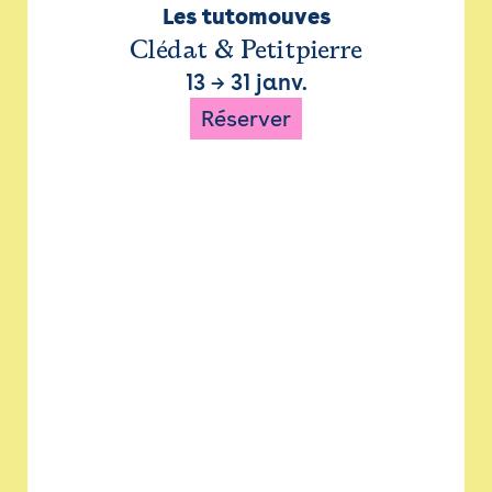
Les tutomouves
Clédat & Petitpierre
13
→
31 janv.
Réserver