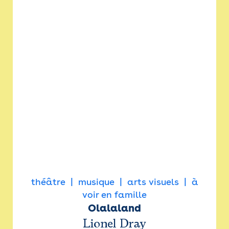
théâtre
musique
arts visuels
à
voir en famille
Olalaland
Lionel Dray