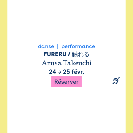
danse
performance
FURERU / 触れる
Azusa Takeuchi
24
→
25 févr.
Réserver