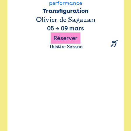
performance
Transfiguration
Olivier de Sagazan
05
→
09 mars
Réserver
Théâtre Sorano