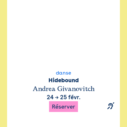
danse
Hidebound
Andrea Givanovitch
24
→
25 févr.
Réserver