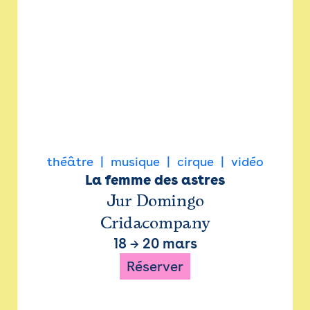
théâtre
musique
cirque
vidéo
La femme des astres
Jur Domingo
Cridacompany
18
→
20 mars
Réserver