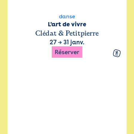
danse
L'art de vivre
Clédat & Petitpierre
27
→
31 janv.
Réserver