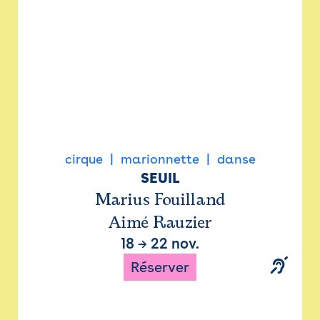
cirque
marionnette
danse
SEUIL
Marius Fouilland
Aimé Rauzier
18
→
22 nov.
Réserver