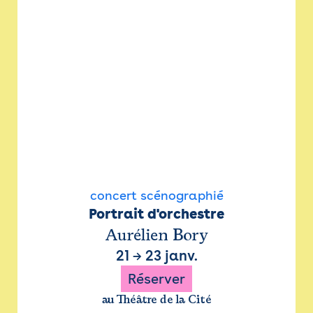
concert scénographié
Portrait d'orchestre
Aurélien Bory
21
→
23 janv.
Réserver
au Théâtre de la Cité