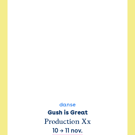
danse
Gush is Great
Production Xx
10
→
11 nov.