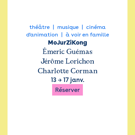
théâtre
musique
cinéma
d'animation
à voir en famille
MoJurZiKong
Émeric Guémas
Jérôme Lorichon
Charlotte Corman
13
→
17 janv.
Réserver