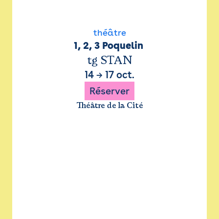
théâtre
1, 2, 3 Poquelin 
tg STAN
14
→
17 oct.
Réserver
Théâtre de la Cité