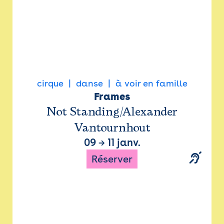
cirque
danse
à voir en famille
Frames
Not Standing/Alexander
Vantournhout
09
→
11 janv.
Réserver