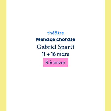
théâtre
Menace chorale
Gabriel Sparti
11
→
16 mars
Réserver