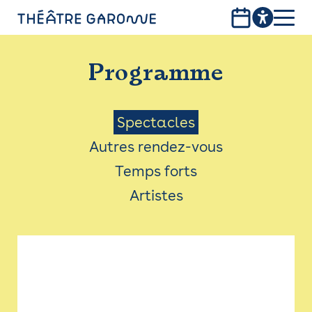
Aller
au
contenu
PROGRAMME
principal
Programme
INFOS PRATIQUES
AVEC LES PUBLICS
Menu
Spectacles
Autres rendez-vous
ACCESSIBILITÉ
Saison
Temps forts
LES PRODUCTIONS
Artistes
LE THÉÂTRE
Bistro
Billetterie