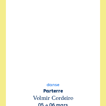
danse
Parterre
Volmir Cordeiro
05
→
06 mars