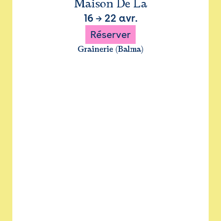
Maison De La
16
→
22 avr.
Réserver
Grainerie (Balma)