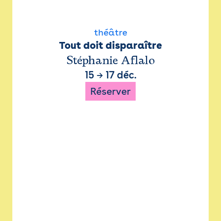
théâtre
Tout doit disparaître
Stéphanie Aflalo
15
→
17 déc.
Réserver