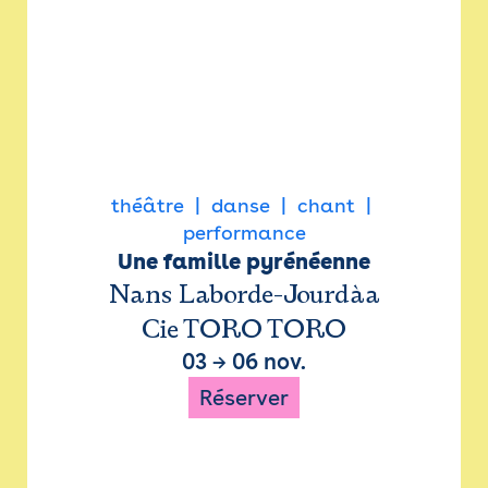
théâtre
danse
chant
performance
Une famille pyrénéenne
Nans Laborde-Jourdàa
Cie TORO TORO
03
→
06 nov.
Réserver