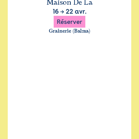
Maison De La
16
→
22 avr.
Réserver
Grainerie (Balma)