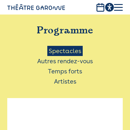
Aller
au
contenu
PROGRAMME
principal
Programme
INFOS PRATIQUES
AVEC LES PUBLICS
Menu
Spectacles
Autres rendez-vous
ACCESSIBILITÉ
Saison
Temps forts
LES PRODUCTIONS
Artistes
LE THÉÂTRE
Bistro
Billetterie