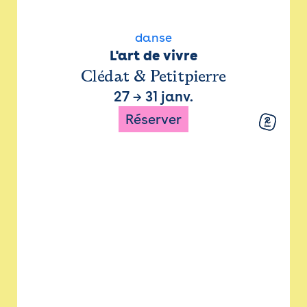
danse
L'art de vivre
Clédat & Petitpierre
27
→
31 janv.
Réserver