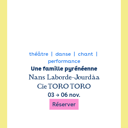
théâtre
danse
chant
performance
Une famille pyrénéenne
Nans Laborde-Jourdàa
Cie TORO TORO
03
→
06 nov.
Réserver