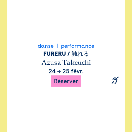
danse
performance
FURERU / 触れる
Azusa Takeuchi
24
→
25 févr.
Réserver