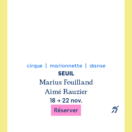
cirque
marionnette
danse
SEUIL
Marius Fouilland
Aimé Rauzier
18
→
22 nov.
Réserver