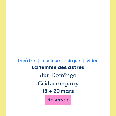
théâtre
musique
cirque
vidéo
La femme des astres
Jur Domingo
Cridacompany
18
→
20 mars
Réserver