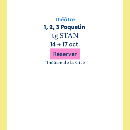
théâtre
1, 2, 3 Poquelin 
tg STAN
14
→
17 oct.
Réserver
Théâtre de la Cité