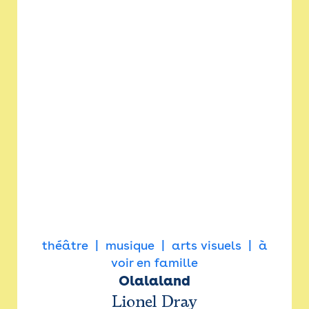
théâtre
musique
arts visuels
à
voir en famille
Olalaland
Lionel Dray