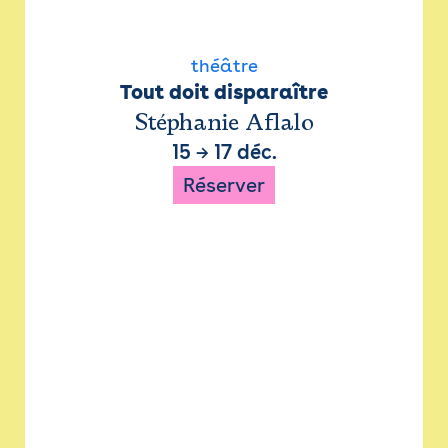
théâtre
Tout doit disparaître
Stéphanie Aflalo
15
→
17 déc.
Réserver