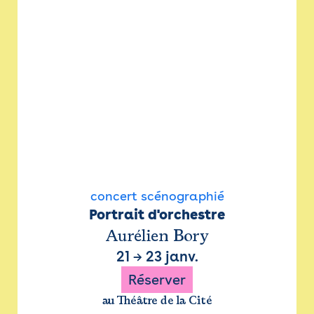
concert scénographié
Portrait d'orchestre
Aurélien Bory
21
→
23 janv.
Réserver
au Théâtre de la Cité