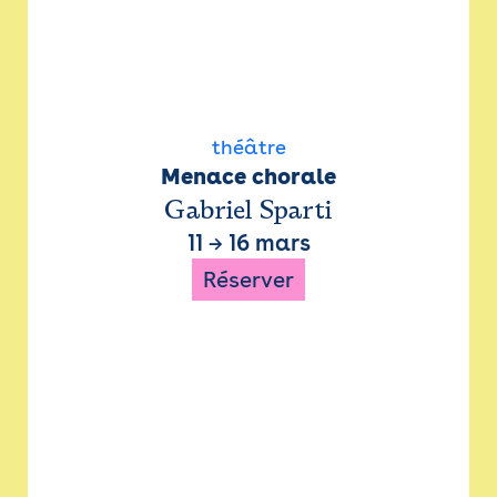
théâtre
Menace chorale
Gabriel Sparti
11
→
16 mars
Réserver