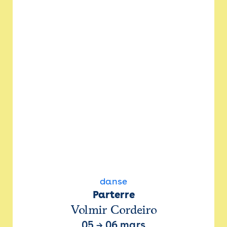
danse
Parterre
Volmir Cordeiro
05
→
06 mars