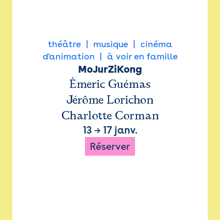
théâtre
musique
cinéma
d'animation
à voir en famille
MoJurZiKong
Émeric Guémas
Jérôme Lorichon
Charlotte Corman
13
→
17 janv.
Réserver