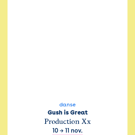
danse
Gush is Great
Production Xx
10
→
11 nov.