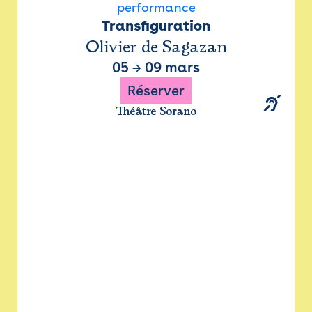
performance
Transfiguration
Olivier de Sagazan
05
→
09 mars
Réserver
Théâtre Sorano