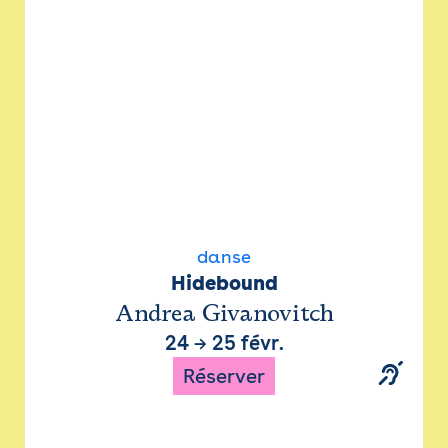
danse
Hidebound
Andrea Givanovitch
24
→
25 févr.
Réserver