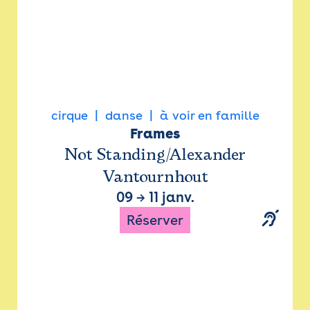
cirque
danse
à voir en famille
Frames
Not Standing/Alexander
Vantournhout
09
→
11 janv.
Réserver