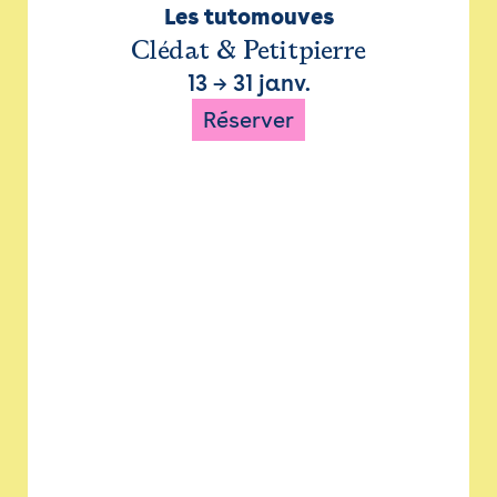
Les tutomouves
Clédat & Petitpierre
13
→
31 janv.
Réserver