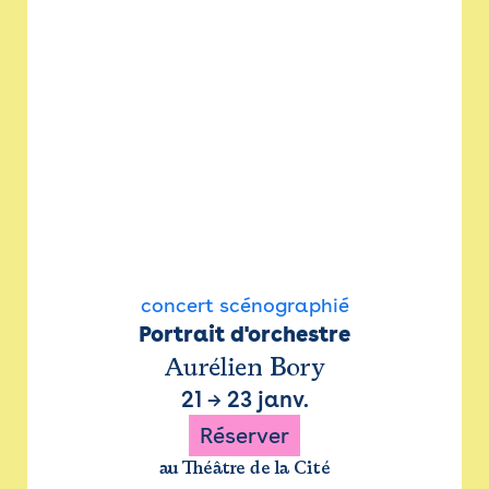
concert scénographié
Portrait d'orchestre
Aurélien Bory
21
→
23 janv.
Réserver
au Théâtre de la Cité