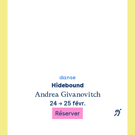
danse
Hidebound
Andrea Givanovitch
24
→
25 févr.
Réserver