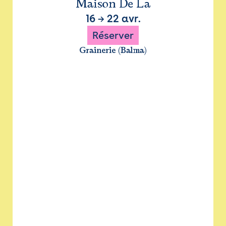
Maison De La
16
→
22 avr.
Réserver
Grainerie (Balma)