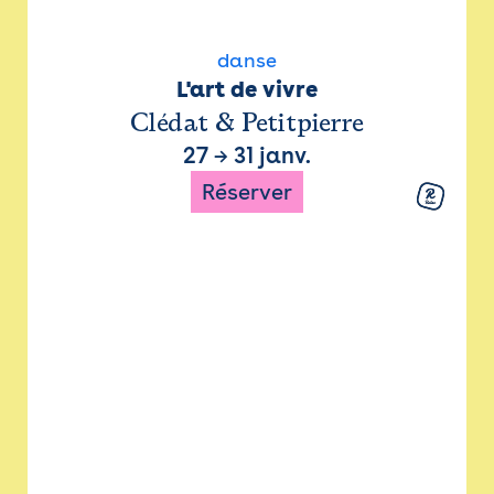
danse
L'art de vivre
Clédat & Petitpierre
27
→
31 janv.
Réserver