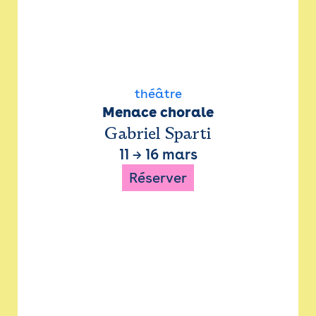
théâtre
Menace chorale
Gabriel Sparti
11
→
16 mars
Réserver