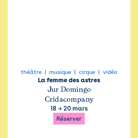
théâtre
musique
cirque
vidéo
La femme des astres
Jur Domingo
Cridacompany
18
→
20 mars
Réserver