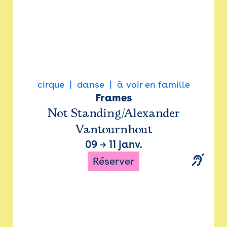
cirque
danse
à voir en famille
Frames
Not Standing/Alexander
Vantournhout
09
→
11 janv.
Réserver