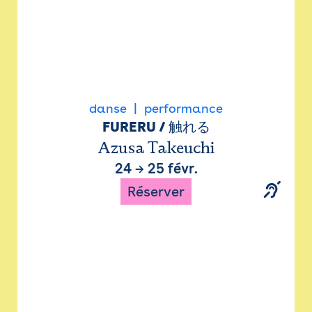
danse
performance
FURERU / 触れる
Azusa Takeuchi
24
→
25 févr.
Réserver