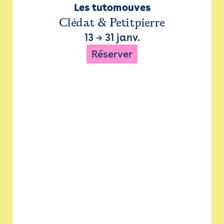
Les tutomouves
Clédat & Petitpierre
13
→
31 janv.
Réserver