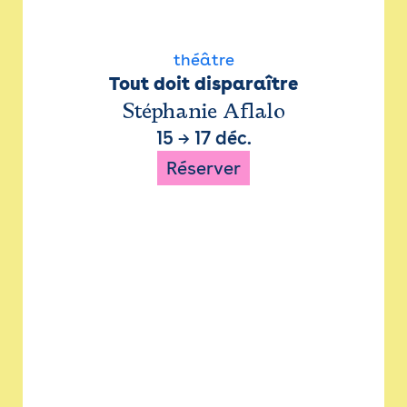
théâtre
Tout doit disparaître
Stéphanie Aflalo
15
→
17 déc.
Réserver