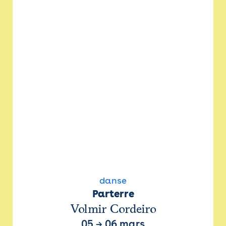
danse
Parterre
Volmir Cordeiro
05
→
06 mars