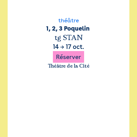
théâtre
1, 2, 3 Poquelin 
tg STAN
14
→
17 oct.
Réserver
Théâtre de la Cité