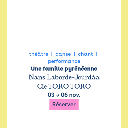
théâtre
danse
chant
performance
Une famille pyrénéenne
Nans Laborde-Jourdàa
Cie TORO TORO
03
→
06 nov.
Réserver