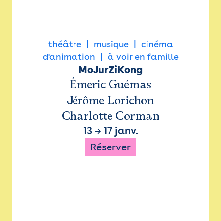
théâtre
musique
cinéma
d'animation
à voir en famille
MoJurZiKong
Émeric Guémas
Jérôme Lorichon
Charlotte Corman
13
→
17 janv.
Réserver