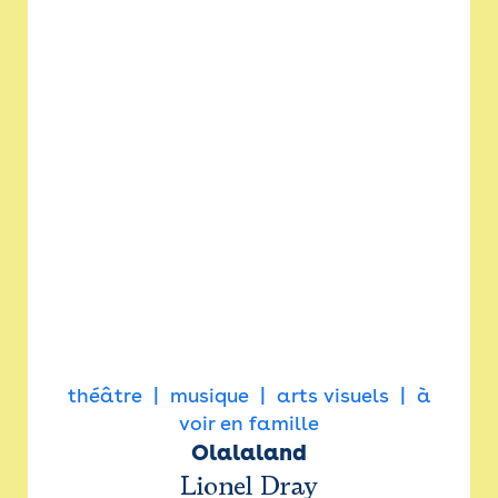
théâtre
musique
arts visuels
à
voir en famille
Olalaland
Lionel Dray