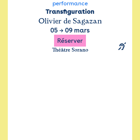
performance
Transfiguration
Olivier de Sagazan
05
→
09 mars
Réserver
Théâtre Sorano