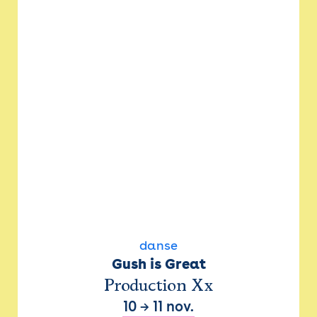
danse
Gush is Great
Production Xx
10
→
11 nov.