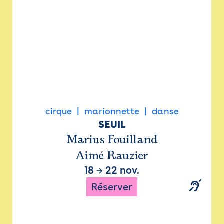
cirque
marionnette
danse
SEUIL
Marius Fouilland
Aimé Rauzier
18
→
22 nov.
Réserver