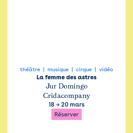
théâtre
musique
cirque
vidéo
La femme des astres
Jur Domingo
Cridacompany
18
→
20 mars
Réserver