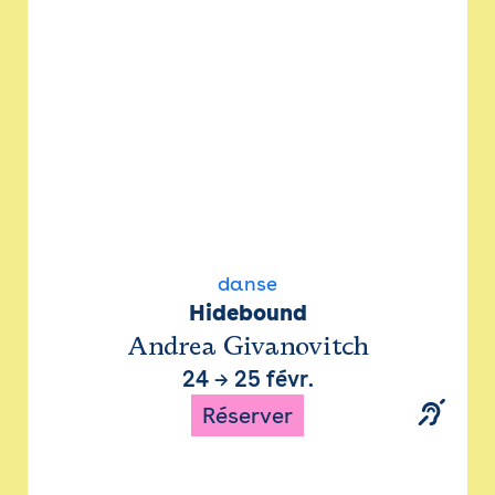
danse
Hidebound
Andrea Givanovitch
24
→
25 févr.
Réserver