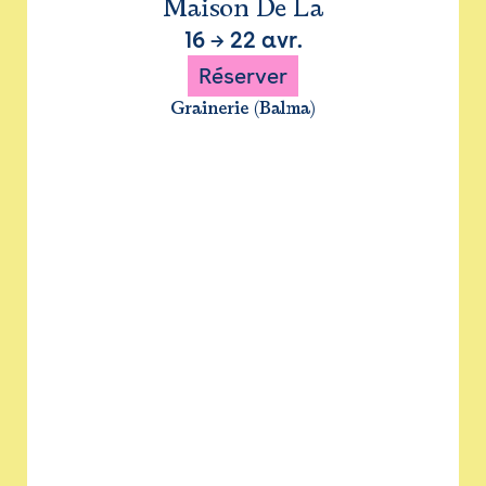
Maison De La
16
→
22 avr.
Réserver
Grainerie (Balma)