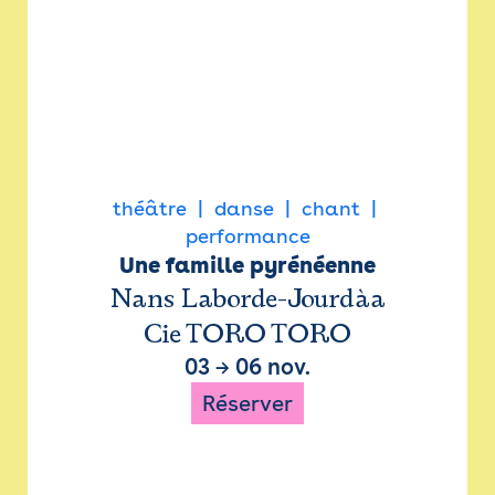
théâtre
danse
chant
performance
Une famille pyrénéenne
Nans Laborde-Jourdàa
Cie TORO TORO
03
→
06 nov.
Réserver