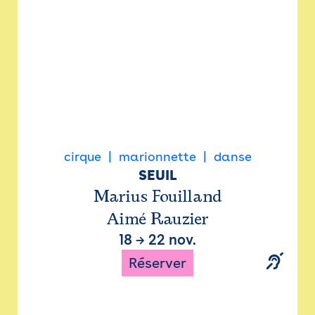
cirque
marionnette
danse
SEUIL
Marius Fouilland
Aimé Rauzier
18
→
22 nov.
Réserver