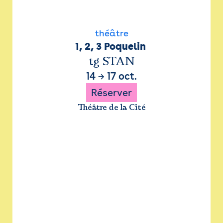
théâtre
1, 2, 3 Poquelin 
tg STAN
14
→
17 oct.
Réserver
Théâtre de la Cité