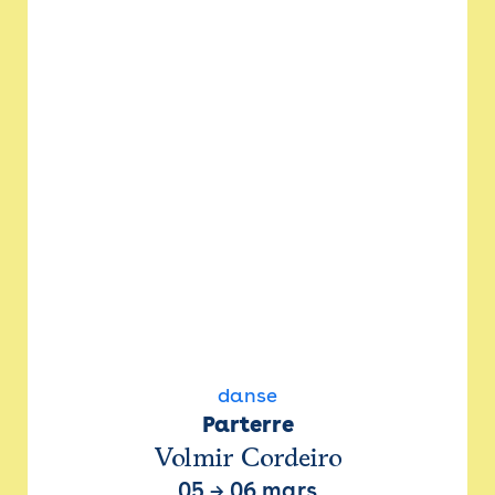
danse
Parterre
Volmir Cordeiro
05
→
06 mars