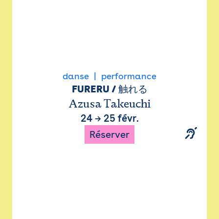
danse
performance
FURERU / 触れる
Azusa Takeuchi
24
→
25 févr.
Réserver