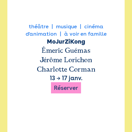
théâtre
musique
cinéma
d'animation
à voir en famille
MoJurZiKong
Émeric Guémas
Jérôme Lorichon
Charlotte Corman
13
→
17 janv.
Réserver