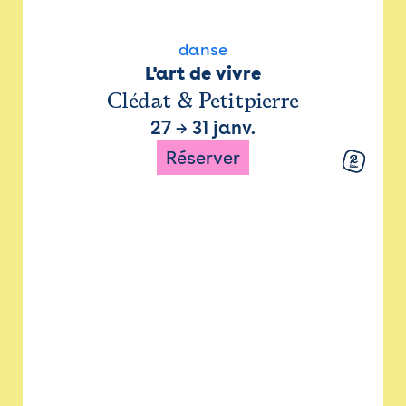
danse
L'art de vivre
Clédat & Petitpierre
27
→
31 janv.
Réserver