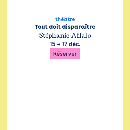
théâtre
Tout doit disparaître
Stéphanie Aflalo
15
→
17 déc.
Réserver