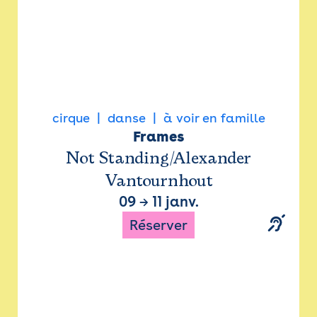
cirque
danse
à voir en famille
Frames
Not Standing/Alexander
Vantournhout
09
→
11 janv.
Réserver