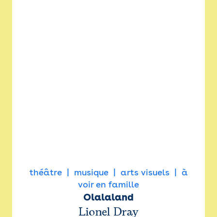
théâtre
musique
arts visuels
à
voir en famille
Olalaland
Lionel Dray