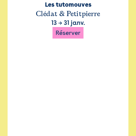
Les tutomouves
Clédat & Petitpierre
13
→
31 janv.
Réserver