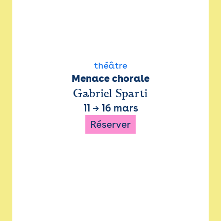
théâtre
Menace chorale
Gabriel Sparti
11
→
16 mars
Réserver