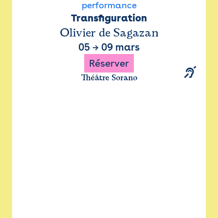
performance
Transfiguration
Olivier de Sagazan
05
→
09 mars
Réserver
Théâtre Sorano