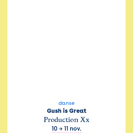
danse
Gush is Great
Production Xx
10
→
11 nov.