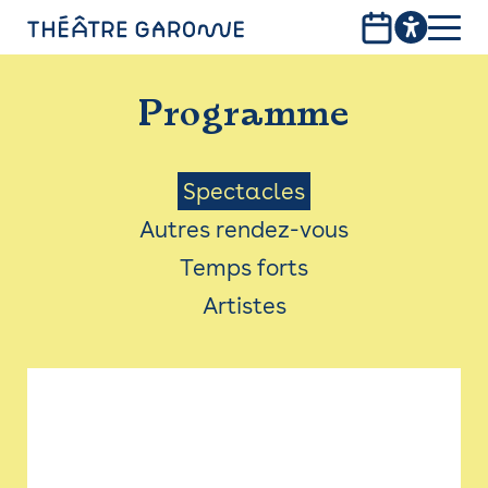
Aller
au
contenu
PROGRAMME
principal
Programme
INFOS PRATIQUES
AVEC LES PUBLICS
Menu
Spectacles
Autres rendez-vous
ACCESSIBILITÉ
Saison
Temps forts
LES PRODUCTIONS
Artistes
LE THÉÂTRE
Bistro
Billetterie