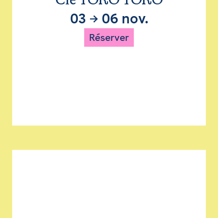
Cie TORO TORO
03
→
06 nov.
Réserver