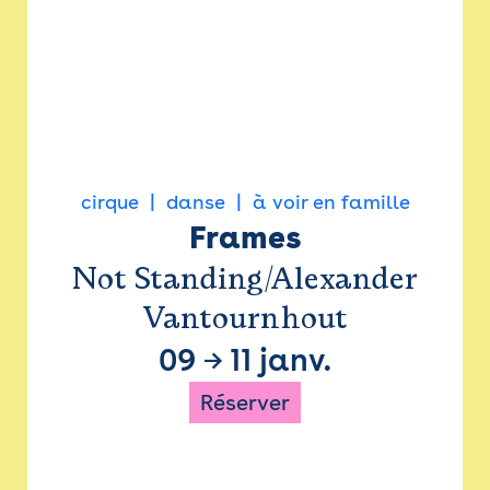
cirque
danse
à voir en famille
Frames
Not Standing/Alexander
Vantournhout
09
→
11 janv.
Réserver