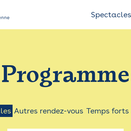
Spectacle
Top
Bar
/
Programme
Menu
les
Autres rendez-vous
Temps forts
on