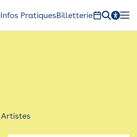
s
Infos Pratiques
Billetterie
Bistro
Billetterie
Newsletter
Espace presse
Artistes
théâtre Garonne, scène européenne
1, av. du Chateau d'eau - 31300 Toulouse