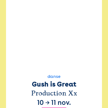
danse
Gush is Great
Production Xx
10
→
11 nov.