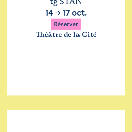
tg STAN
14
→
17 oct.
Réserver
Théâtre de la Cité