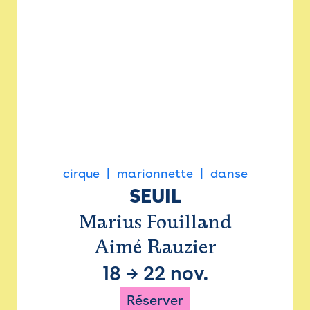
cirque
marionnette
danse
SEUIL
Marius Fouilland
Aimé Rauzier
18
→
22 nov.
Réserver