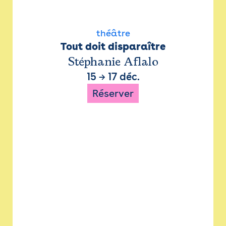
théâtre
Tout doit disparaître
Stéphanie Aflalo
15
→
17 déc.
Réserver