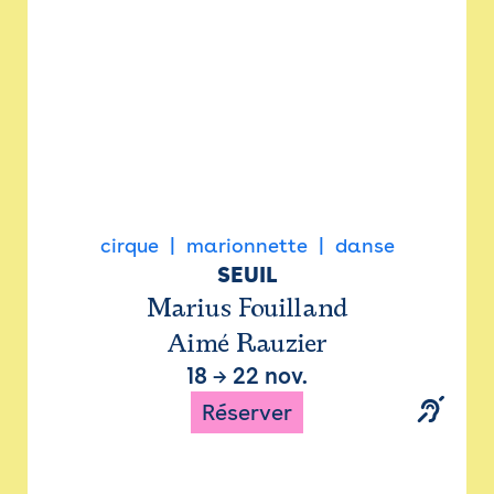
cirque
marionnette
danse
SEUIL
Marius Fouilland
Aimé Rauzier
18
→
22 nov.
Réserver