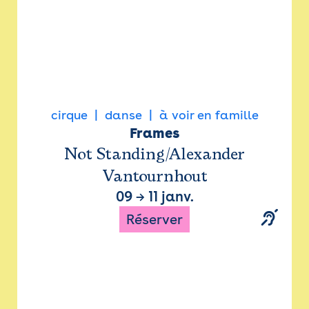
cirque
danse
à voir en famille
Frames
Not Standing/Alexander
Vantournhout
09
→
11 janv.
Réserver