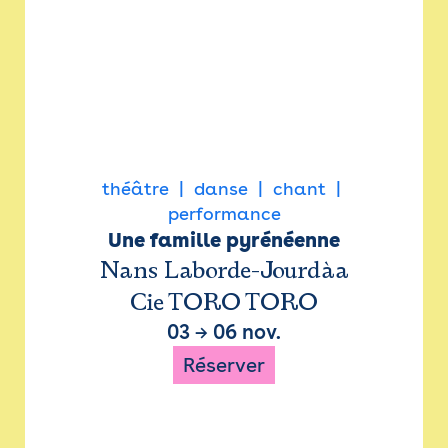
théâtre
danse
chant
performance
Une famille pyrénéenne
Nans Laborde-Jourdàa
Cie TORO TORO
03
→
06 nov.
Réserver