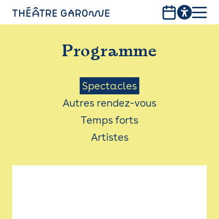
Aller
au
contenu
PROGRAMME
principal
Programme
INFOS PRATIQUES
AVEC LES PUBLICS
Menu
Spectacles
Autres rendez-vous
ACCESSIBILITÉ
Saison
Temps forts
LES PRODUCTIONS
Artistes
LE THÉÂTRE
Bistro
Billetterie