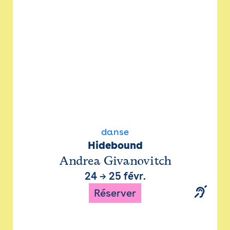
danse
Hidebound
Andrea Givanovitch
24
→
25 févr.
Réserver