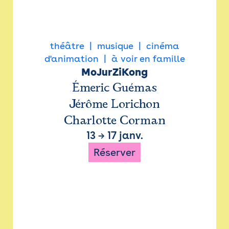
théâtre
musique
cinéma
d'animation
à voir en famille
MoJurZiKong
Émeric Guémas
Jérôme Lorichon
Charlotte Corman
13
→
17 janv.
Réserver