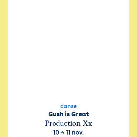
danse
Gush is Great
Production Xx
10
→
11 nov.