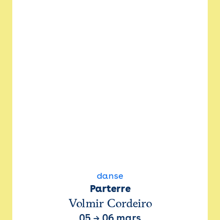
danse
Parterre
Volmir Cordeiro
05
→
06 mars