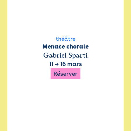
théâtre
Menace chorale
Gabriel Sparti
11
→
16 mars
Réserver