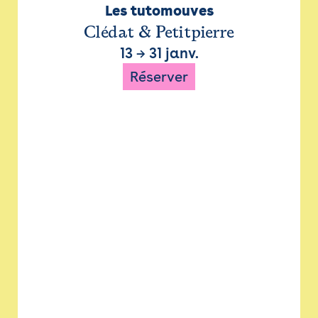
Les tutomouves
Clédat & Petitpierre
13
→
31 janv.
Réserver