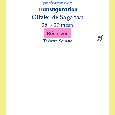
performance
Transfiguration
Olivier de Sagazan
05
→
09 mars
Réserver
Théâtre Sorano