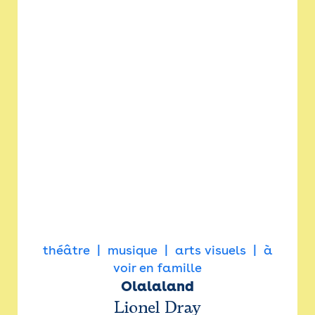
théâtre
musique
arts visuels
à
voir en famille
Olalaland
Lionel Dray