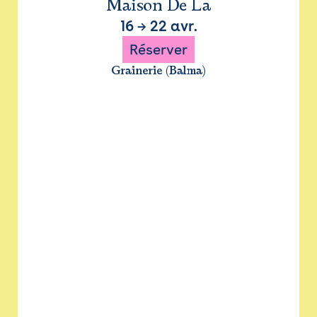
Maison De La
16
→
22 avr.
Réserver
Grainerie (Balma)