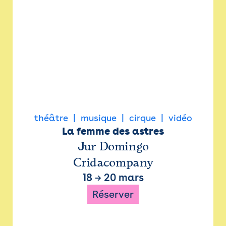
théâtre
musique
cirque
vidéo
La femme des astres
Jur Domingo
Cridacompany
18
→
20 mars
Réserver