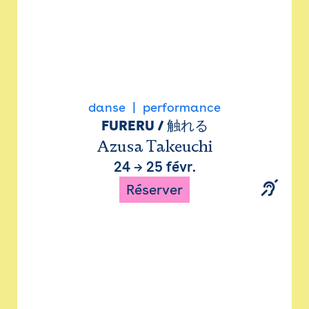
danse
performance
FURERU / 触れる
Azusa Takeuchi
24
→
25 févr.
Réserver