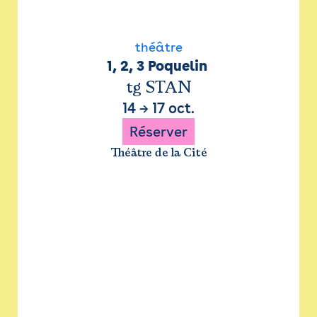
théâtre
1, 2, 3 Poquelin 
tg STAN
14
→
17 oct.
Réserver
Théâtre de la Cité