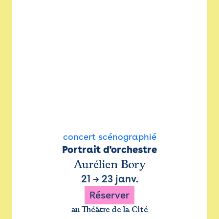
concert scénographié
Portrait d'orchestre
Aurélien Bory
21
→
23 janv.
Réserver
au Théâtre de la Cité