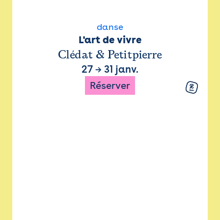
danse
L'art de vivre
Clédat & Petitpierre
27
→
31 janv.
Réserver