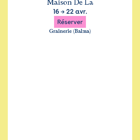
Maison De La
16
→
22 avr.
Réserver
Grainerie (Balma)