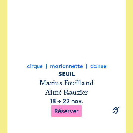
cirque
marionnette
danse
SEUIL
Marius Fouilland
Aimé Rauzier
18
→
22 nov.
Réserver