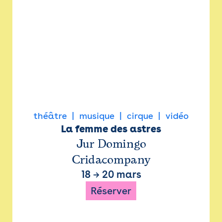
théâtre
musique
cirque
vidéo
La femme des astres
Jur Domingo
Cridacompany
18
→
20 mars
Réserver