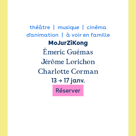
théâtre
musique
cinéma
d'animation
à voir en famille
MoJurZiKong
Émeric Guémas
Jérôme Lorichon
Charlotte Corman
13
→
17 janv.
Réserver