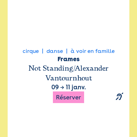
cirque
danse
à voir en famille
Frames
Not Standing/Alexander
Vantournhout
09
→
11 janv.
Réserver