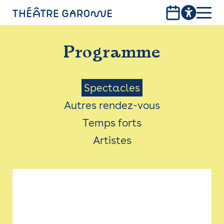
Aller
au
contenu
PROGRAMME
principal
Programme
INFOS PRATIQUES
AVEC LES PUBLICS
Menu
Spectacles
Autres rendez-vous
ACCESSIBILITÉ
Saison
Temps forts
LES PRODUCTIONS
Artistes
LE THÉÂTRE
Bistro
Billetterie