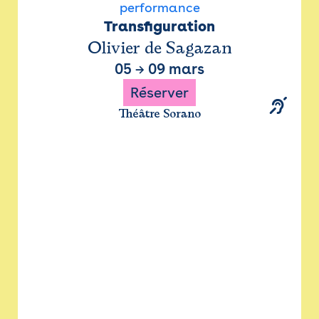
performance
Transfiguration
Olivier de Sagazan
05
→
09 mars
Réserver
Théâtre Sorano