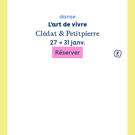
danse
L'art de vivre
Clédat & Petitpierre
27
→
31 janv.
Réserver