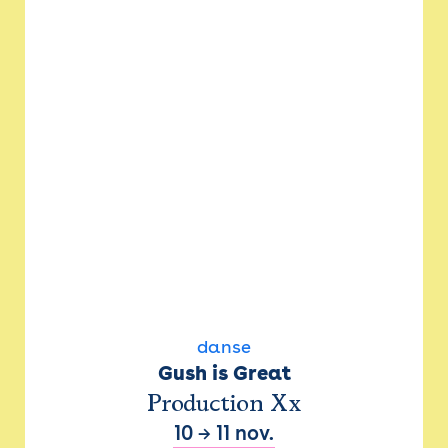
danse
Gush is Great
Production Xx
10
→
11 nov.