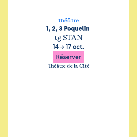
théâtre
1, 2, 3 Poquelin 
tg STAN
14
→
17 oct.
Réserver
Théâtre de la Cité