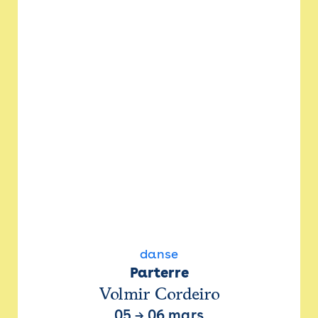
danse
Parterre
Volmir Cordeiro
05
→
06 mars