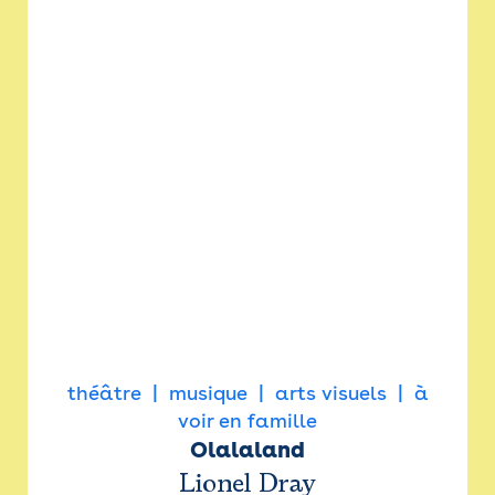
théâtre
musique
arts visuels
à
voir en famille
Olalaland
Lionel Dray