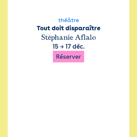
théâtre
Tout doit disparaître
Stéphanie Aflalo
15
→
17 déc.
Réserver