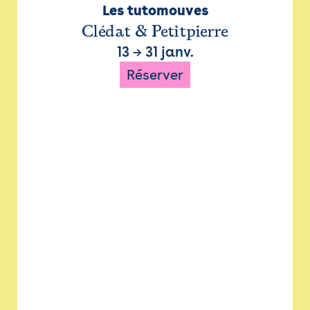
Les tutomouves
Clédat & Petitpierre
13
→
31 janv.
Réserver