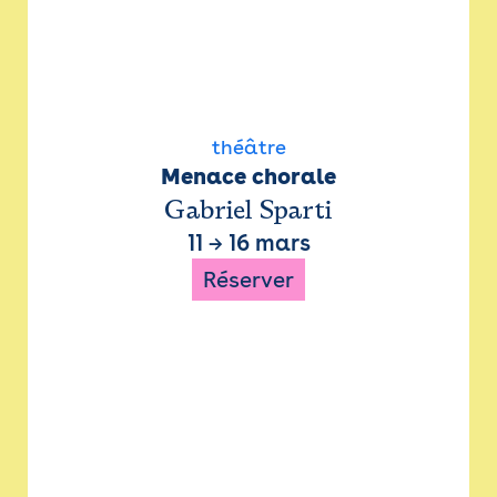
théâtre
Menace chorale
Gabriel Sparti
11
→
16 mars
Réserver