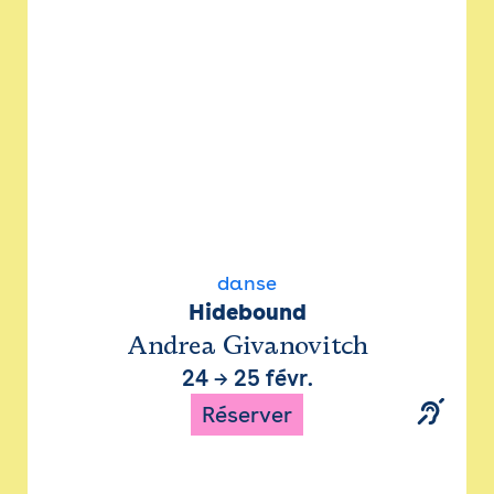
danse
Hidebound
Andrea Givanovitch
24
→
25 févr.
Réserver