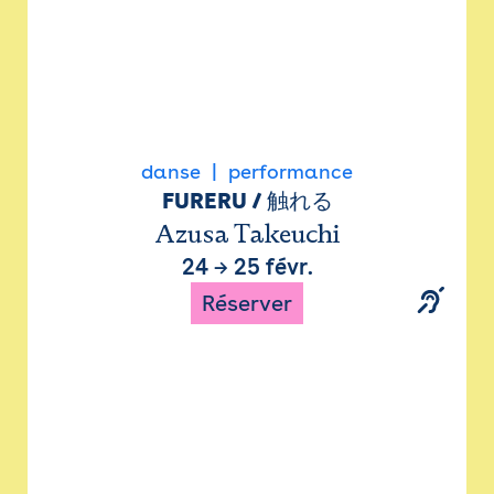
danse
performance
FURERU / 触れる
Azusa Takeuchi
24
→
25 févr.
Réserver