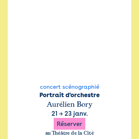
concert scénographié
Portrait d'orchestre
Aurélien Bory
21
→
23 janv.
Réserver
au Théâtre de la Cité