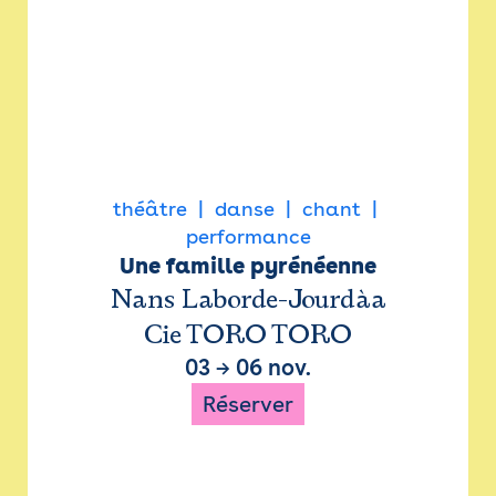
théâtre
danse
chant
performance
Une famille pyrénéenne
Nans Laborde-Jourdàa
Cie TORO TORO
03
→
06 nov.
Réserver