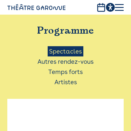
Aller
au
contenu
PROGRAMME
principal
Programme
INFOS PRATIQUES
AVEC LES PUBLICS
Menu
Spectacles
Autres rendez-vous
ACCESSIBILITÉ
Saison
Temps forts
LES PRODUCTIONS
Artistes
LE THÉÂTRE
Bistro
Billetterie