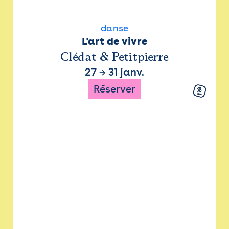
danse
L'art de vivre
Clédat & Petitpierre
27
→
31 janv.
Réserver