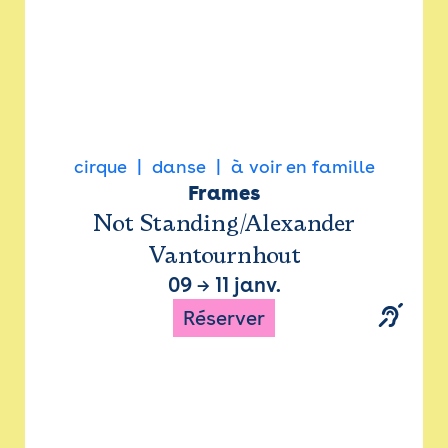
cirque
danse
à voir en famille
Frames
Not Standing/Alexander
Vantournhout
09
→
11 janv.
Réserver