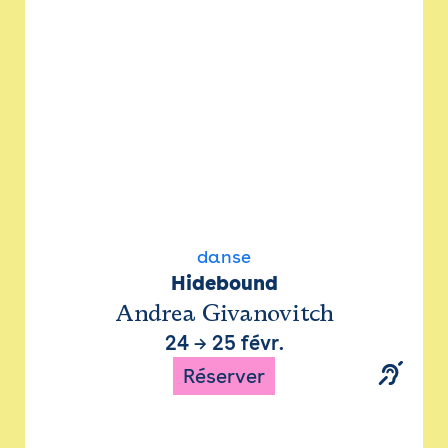
danse
Hidebound
Andrea Givanovitch
24
→
25 févr.
Réserver