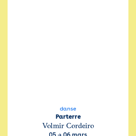
danse
Parterre
Volmir Cordeiro
05
→
06 mars