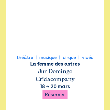
théâtre
musique
cirque
vidéo
La femme des astres
Jur Domingo
Cridacompany
18
→
20 mars
Réserver