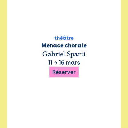
théâtre
Menace chorale
Gabriel Sparti
11
→
16 mars
Réserver