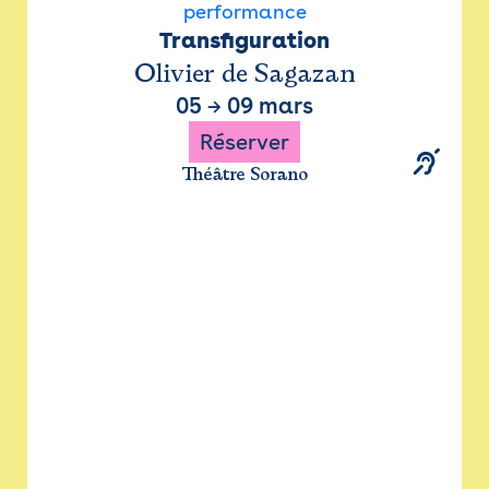
performance
Transfiguration
Olivier de Sagazan
05
→
09 mars
Réserver
Théâtre Sorano