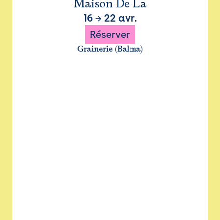
Maison De La
16
→
22 avr.
Réserver
Grainerie (Balma)