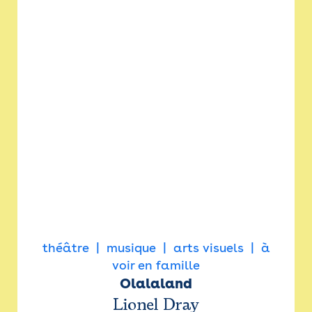
théâtre
musique
arts visuels
à
voir en famille
Olalaland
Lionel Dray