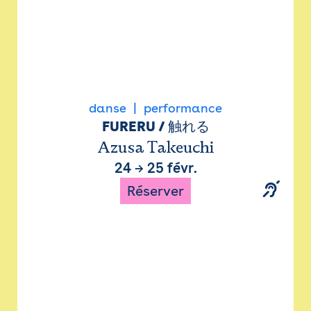
danse
performance
FURERU / 触れる
Azusa Takeuchi
24
→
25 févr.
Réserver