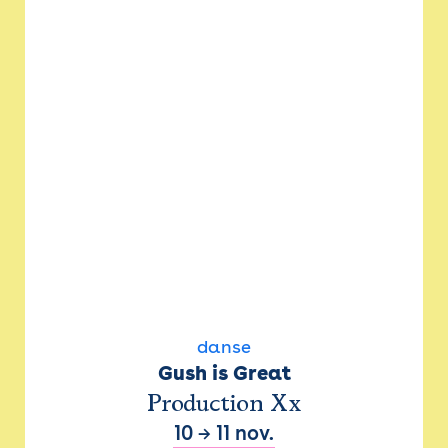
danse
Gush is Great
Production Xx
10
→
11 nov.