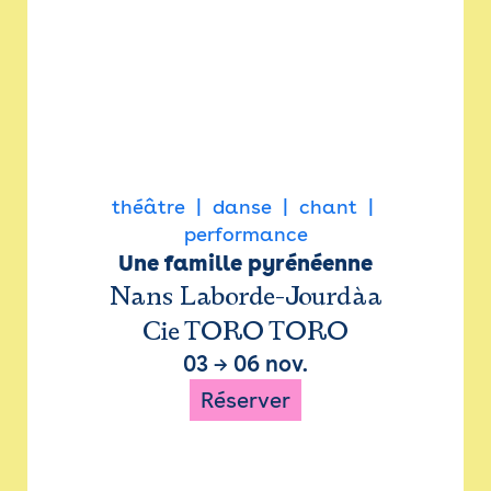
théâtre
danse
chant
performance
Une famille pyrénéenne
Nans Laborde-Jourdàa
Cie TORO TORO
03
→
06 nov.
Réserver