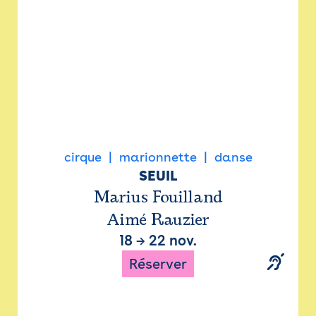
cirque
marionnette
danse
SEUIL
Marius Fouilland
Aimé Rauzier
18
→
22 nov.
Réserver