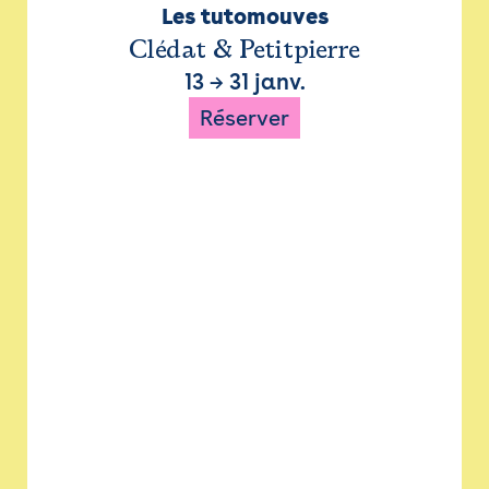
Les tutomouves
Clédat & Petitpierre
13
→
31 janv.
Réserver