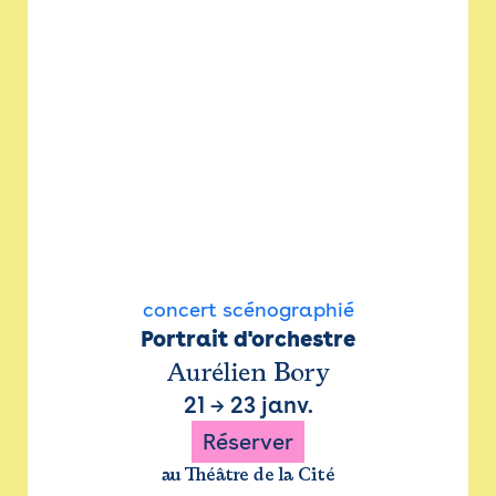
concert scénographié
Portrait d'orchestre
Aurélien Bory
21
→
23 janv.
Réserver
au Théâtre de la Cité