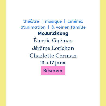
théâtre
musique
cinéma
d'animation
à voir en famille
MoJurZiKong
Émeric Guémas
Jérôme Lorichon
Charlotte Corman
13
→
17 janv.
Réserver