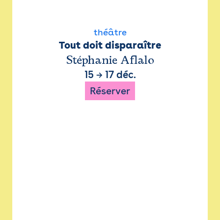
théâtre
Tout doit disparaître
Stéphanie Aflalo
15
→
17 déc.
Réserver