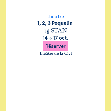
théâtre
1, 2, 3 Poquelin 
tg STAN
14
→
17 oct.
Réserver
Théâtre de la Cité