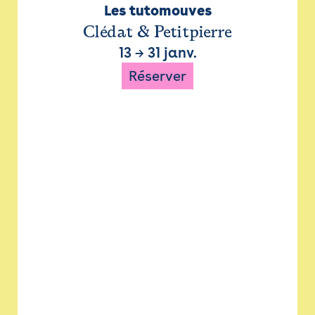
Les tutomouves
Clédat & Petitpierre
13
→
31 janv.
Réserver