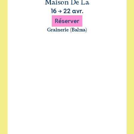
Maison De La
16
→
22 avr.
Réserver
Grainerie (Balma)