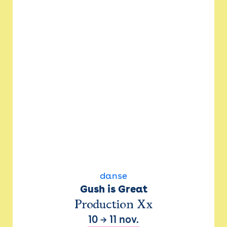
danse
Gush is Great
Production Xx
10
→
11 nov.