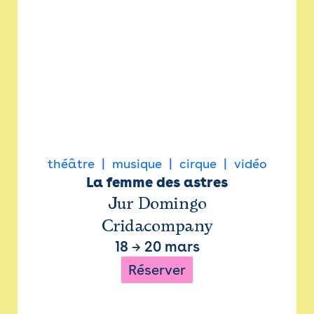
théâtre
musique
cirque
vidéo
La femme des astres
Jur Domingo
Cridacompany
18
→
20 mars
Réserver