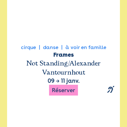
cirque
danse
à voir en famille
Frames
Not Standing/Alexander
Vantournhout
09
→
11 janv.
Réserver