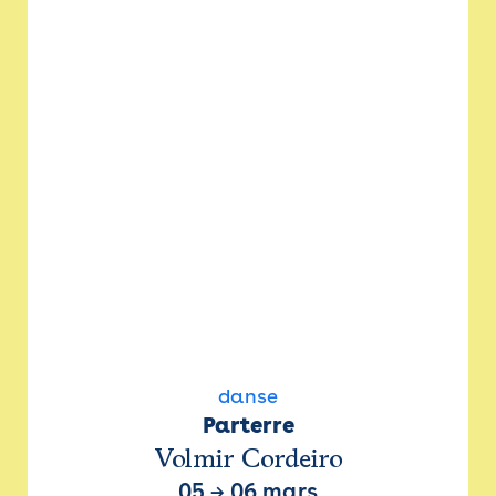
danse
Parterre
Volmir Cordeiro
05
→
06 mars