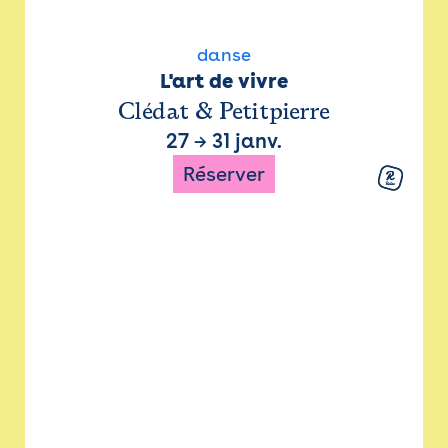
danse
L'art de vivre
Clédat & Petitpierre
27
→
31 janv.
Réserver