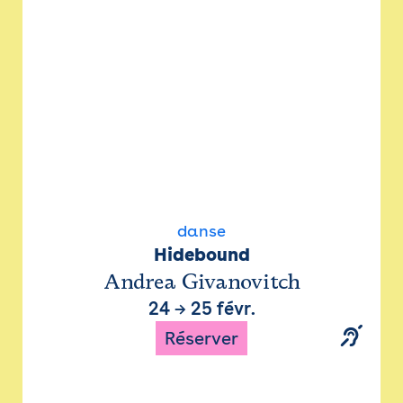
danse
Hidebound
Andrea Givanovitch
24
→
25 févr.
Réserver