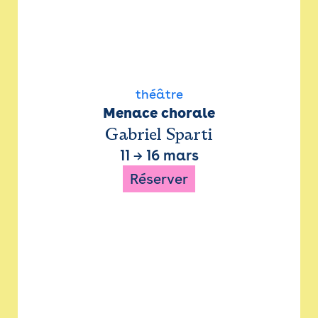
théâtre
Menace chorale
Gabriel Sparti
11
→
16 mars
Réserver