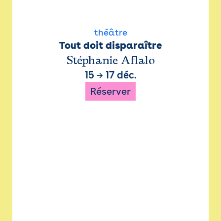
théâtre
Tout doit disparaître
Stéphanie Aflalo
15
→
17 déc.
Réserver