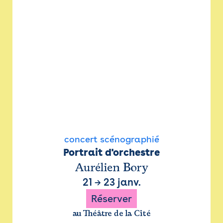
concert scénographié
Portrait d'orchestre
Aurélien Bory
21
→
23 janv.
Réserver
au Théâtre de la Cité