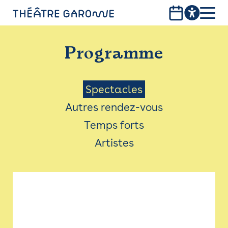
Aller
au
contenu
PROGRAMME
principal
Programme
INFOS PRATIQUES
AVEC LES PUBLICS
Menu
Spectacles
Autres rendez-vous
ACCESSIBILITÉ
Saison
Temps forts
LES PRODUCTIONS
Artistes
LE THÉÂTRE
Bistro
Billetterie