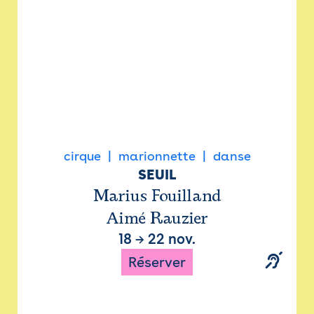
cirque
marionnette
danse
SEUIL
Marius Fouilland
Aimé Rauzier
18
→
22 nov.
Réserver