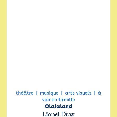
théâtre
musique
arts visuels
à
voir en famille
Olalaland
Lionel Dray