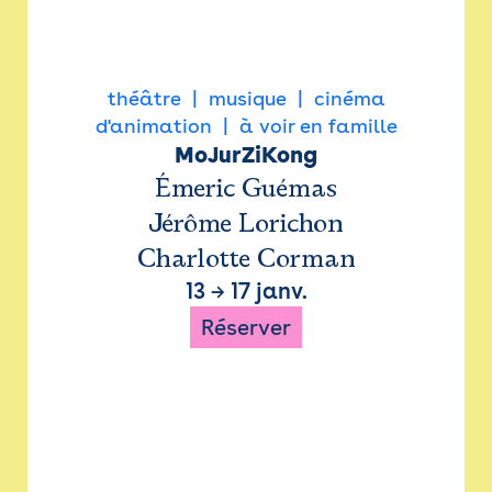
théâtre
musique
cinéma
d'animation
à voir en famille
MoJurZiKong
Émeric Guémas
Jérôme Lorichon
Charlotte Corman
13
→
17 janv.
Réserver