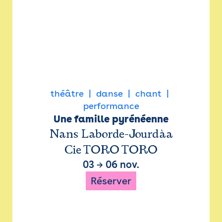
théâtre
danse
chant
performance
Une famille pyrénéenne
Nans Laborde-Jourdàa
Cie TORO TORO
03
→
06 nov.
Réserver