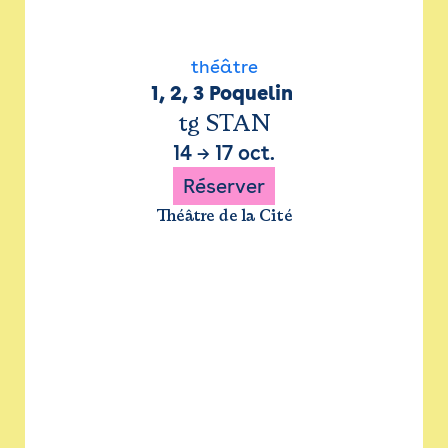
théâtre
1, 2, 3 Poquelin 
tg STAN
14
→
17 oct.
Réserver
Théâtre de la Cité