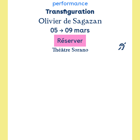
performance
Transfiguration
Olivier de Sagazan
05
→
09 mars
Réserver
Théâtre Sorano