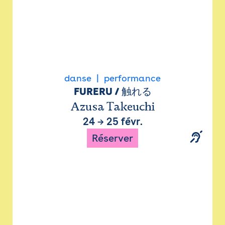
danse
performance
FURERU / 触れる
Azusa Takeuchi
24
→
25 févr.
Réserver