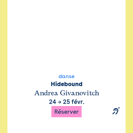
danse
Hidebound
Andrea Givanovitch
24
→
25 févr.
Réserver