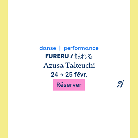
danse
performance
FURERU / 触れる
Azusa Takeuchi
24
→
25 févr.
Réserver