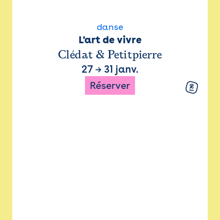
danse
L'art de vivre
Clédat & Petitpierre
27
→
31 janv.
Réserver