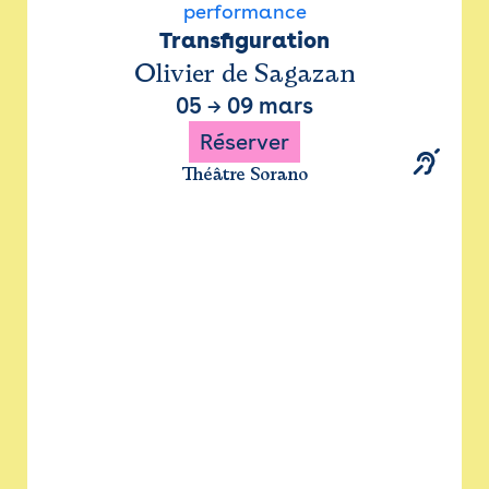
performance
Transfiguration
Olivier de Sagazan
05
→
09 mars
Réserver
Théâtre Sorano