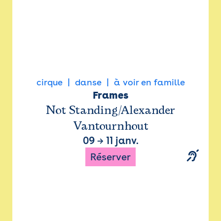
cirque
danse
à voir en famille
Frames
Not Standing/Alexander
Vantournhout
09
→
11 janv.
Réserver