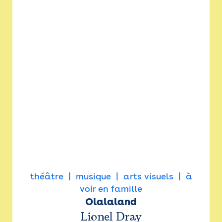
théâtre
musique
arts visuels
à
voir en famille
Olalaland
Lionel Dray