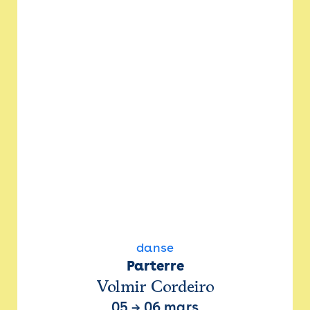
danse
Parterre
Volmir Cordeiro
05
→
06 mars