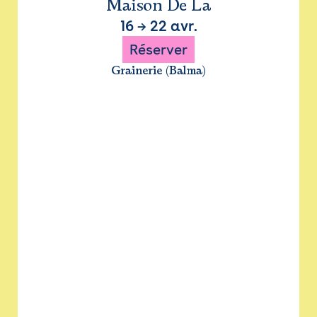
Maison De La
16
→
22 avr.
Réserver
Grainerie (Balma)