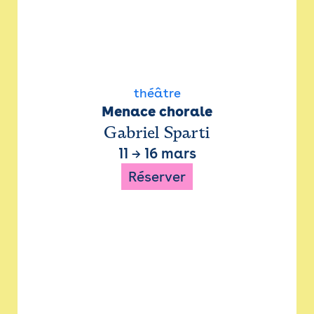
théâtre
Menace chorale
Gabriel Sparti
11
→
16 mars
Réserver