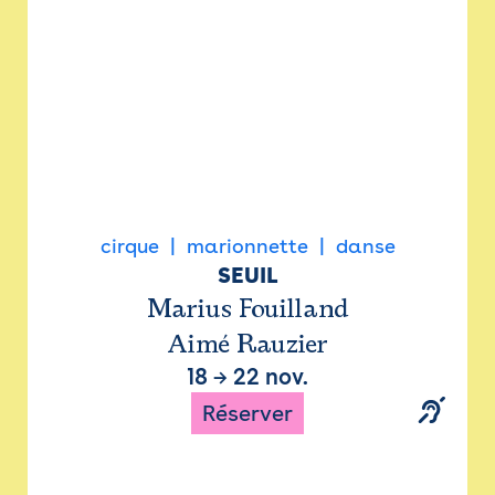
cirque
marionnette
danse
SEUIL
Marius Fouilland
Aimé Rauzier
18
→
22 nov.
Réserver