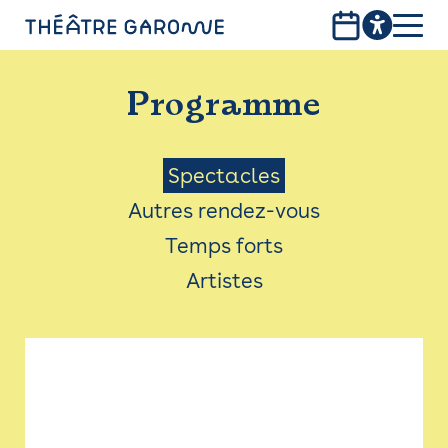
Aller
au
contenu
PROGRAMME
principal
Programme
INFOS PRATIQUES
AVEC LES PUBLICS
Menu
Spectacles
Autres rendez-vous
ACCESSIBILITÉ
Saison
Temps forts
LES PRODUCTIONS
Artistes
LE THÉÂTRE
Bistro
Billetterie