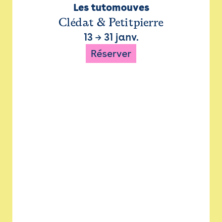
Les tutomouves
Clédat & Petitpierre
13
→
31 janv.
Réserver