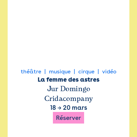
théâtre
musique
cirque
vidéo
La femme des astres
Jur Domingo
Cridacompany
18
→
20 mars
Réserver