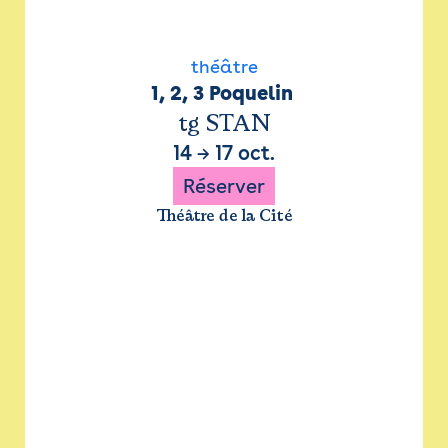
théâtre
1, 2, 3 Poquelin 
tg STAN
14
→
17 oct.
Réserver
Théâtre de la Cité