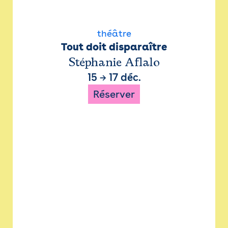
théâtre
Tout doit disparaître
Stéphanie Aflalo
15
→
17 déc.
Réserver