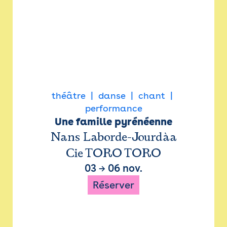
théâtre
danse
chant
performance
Une famille pyrénéenne
Nans Laborde-Jourdàa
Cie TORO TORO
03
→
06 nov.
Réserver