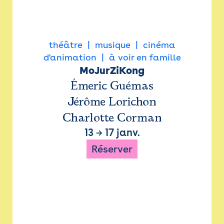
théâtre
musique
cinéma
d'animation
à voir en famille
MoJurZiKong
Émeric Guémas
Jérôme Lorichon
Charlotte Corman
13
→
17 janv.
Réserver