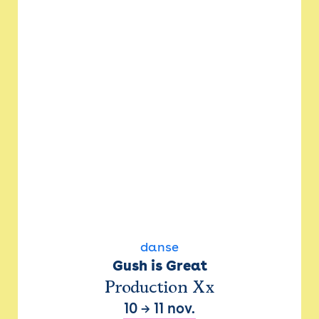
danse
Gush is Great
Production Xx
10
→
11 nov.