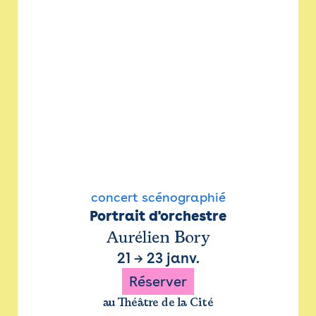
concert scénographié
Portrait d'orchestre
Aurélien Bory
21
→
23 janv.
Réserver
au Théâtre de la Cité