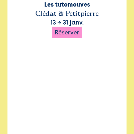
Les tutomouves
Clédat & Petitpierre
13
→
31 janv.
Réserver