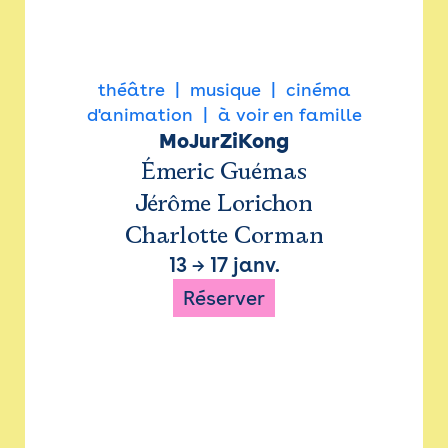
théâtre
musique
cinéma
d'animation
à voir en famille
MoJurZiKong
Émeric Guémas
Jérôme Lorichon
Charlotte Corman
13
→
17 janv.
Réserver