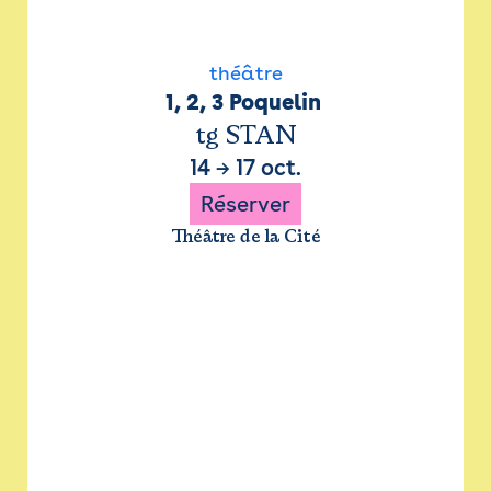
théâtre
1, 2, 3 Poquelin 
tg STAN
14
→
17 oct.
Réserver
Théâtre de la Cité