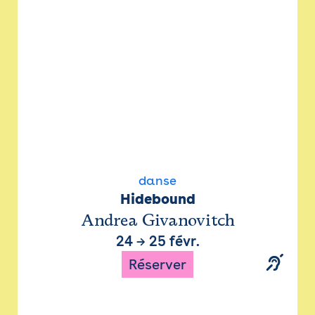
danse
Hidebound
Andrea Givanovitch
24
→
25 févr.
Réserver