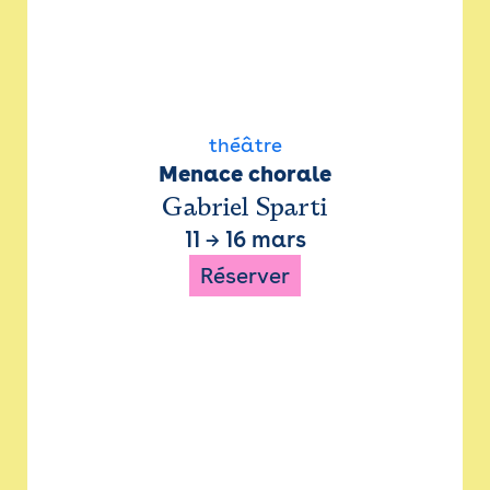
théâtre
Menace chorale
Gabriel Sparti
11
→
16 mars
Réserver