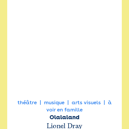
théâtre
musique
arts visuels
à
voir en famille
Olalaland
Lionel Dray