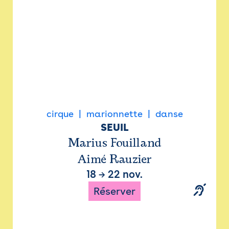
cirque
marionnette
danse
SEUIL
Marius Fouilland
Aimé Rauzier
18
→
22 nov.
Réserver