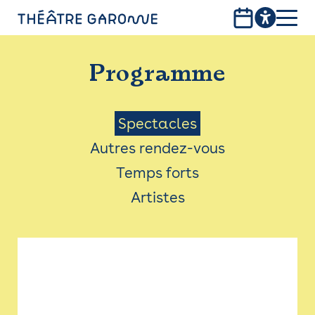
Aller
au
contenu
PROGRAMME
principal
Programme
INFOS PRATIQUES
AVEC LES PUBLICS
Menu
Spectacles
Autres rendez-vous
ACCESSIBILITÉ
Saison
Temps forts
LES PRODUCTIONS
Artistes
LE THÉÂTRE
Bistro
Billetterie