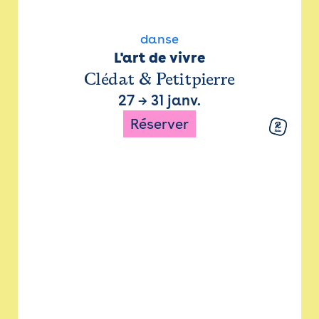
danse
L'art de vivre
Clédat & Petitpierre
27
→
31 janv.
Réserver