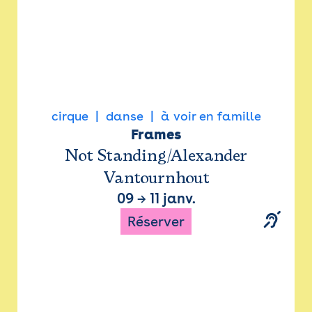
cirque
danse
à voir en famille
Frames
Not Standing/Alexander
Vantournhout
09
→
11 janv.
Réserver