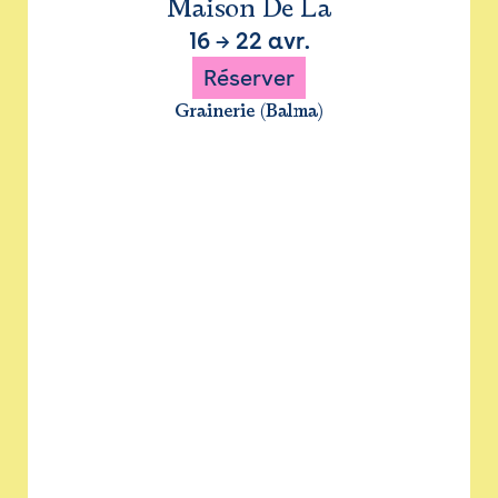
Maison De La
16
→
22 avr.
Réserver
Grainerie (Balma)