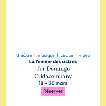
théâtre
musique
cirque
vidéo
La femme des astres
Jur Domingo
Cridacompany
18
→
20 mars
Réserver