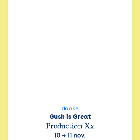
danse
Gush is Great
Production Xx
10
→
11 nov.