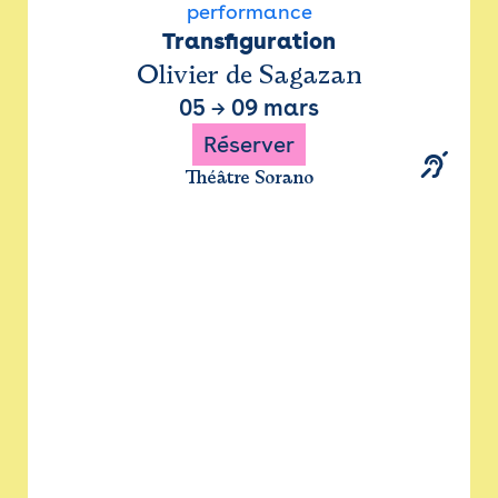
performance
Transfiguration
Olivier de Sagazan
05
→
09 mars
Réserver
Théâtre Sorano