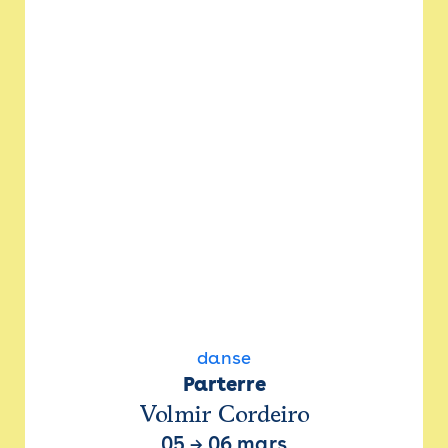
danse
Parterre
Volmir Cordeiro
05
→
06 mars