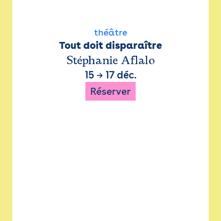
théâtre
Tout doit disparaître
Stéphanie Aflalo
15
→
17 déc.
Réserver