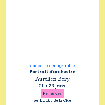
concert scénographié
Portrait d'orchestre
Aurélien Bory
21
→
23 janv.
Réserver
au Théâtre de la Cité