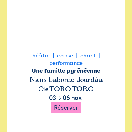
théâtre
danse
chant
performance
Une famille pyrénéenne
Nans Laborde-Jourdàa
Cie TORO TORO
03
→
06 nov.
Réserver