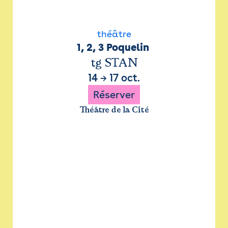
théâtre
1, 2, 3 Poquelin 
tg STAN
14
→
17 oct.
Réserver
Théâtre de la Cité