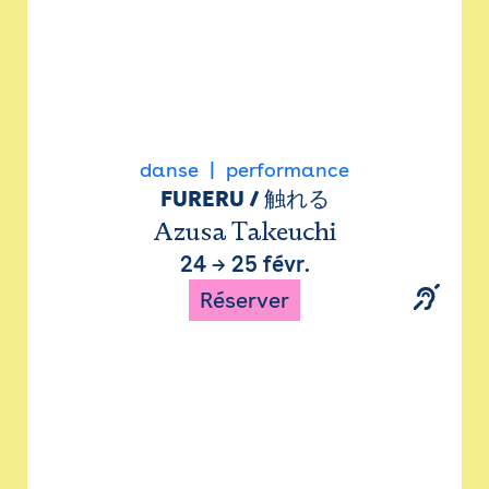
danse
performance
FURERU / 触れる
Azusa Takeuchi
24
→
25 févr.
Réserver