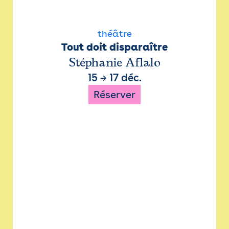
théâtre
Tout doit disparaître
Stéphanie Aflalo
15
→
17 déc.
Réserver