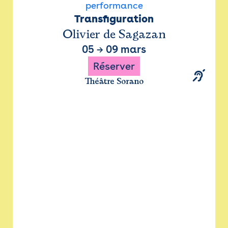
performance
Transfiguration
Olivier de Sagazan
05
→
09 mars
Réserver
Théâtre Sorano