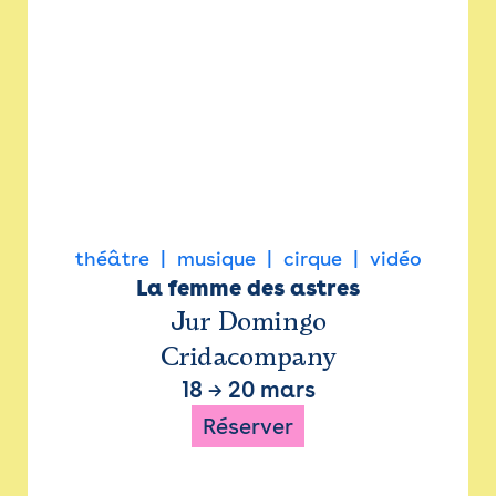
théâtre
musique
cirque
vidéo
La femme des astres
Jur Domingo
Cridacompany
18
→
20 mars
Réserver