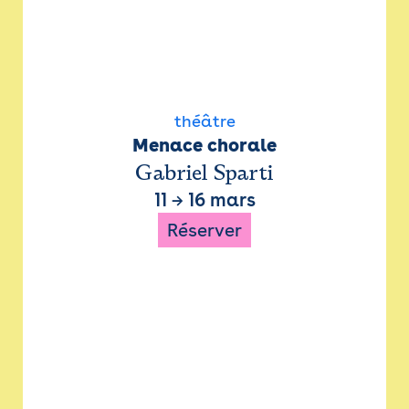
théâtre
Menace chorale
Gabriel Sparti
11
→
16 mars
Réserver