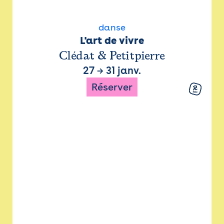
danse
L'art de vivre
Clédat & Petitpierre
27
→
31 janv.
Réserver