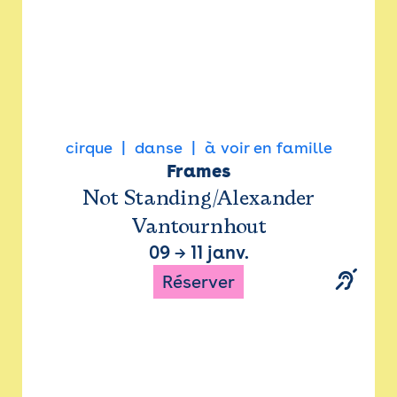
cirque
danse
à voir en famille
Frames
Not Standing/Alexander
Vantournhout
09
→
11 janv.
Réserver