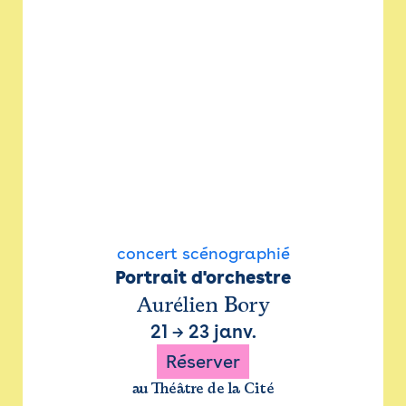
concert scénographié
Portrait d'orchestre
Aurélien Bory
21
→
23 janv.
Réserver
au Théâtre de la Cité