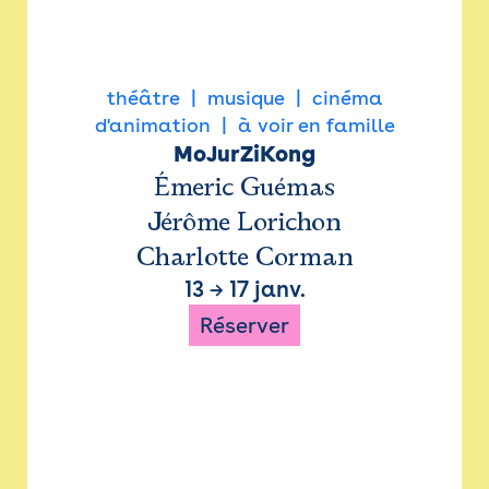
théâtre
musique
cinéma
d'animation
à voir en famille
MoJurZiKong
Émeric Guémas
Jérôme Lorichon
Charlotte Corman
13
→
17 janv.
Réserver