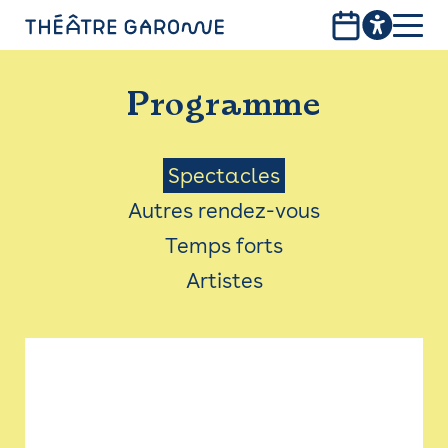
Aller
au
contenu
PROGRAMME
principal
Programme
INFOS PRATIQUES
AVEC LES PUBLICS
Menu
Spectacles
Autres rendez-vous
ACCESSIBILITÉ
Saison
Temps forts
LES PRODUCTIONS
Artistes
LE THÉÂTRE
Bistro
Billetterie