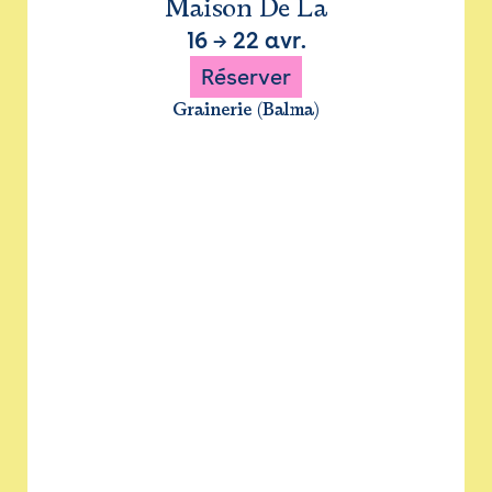
Maison De La
16
→
22 avr.
Réserver
Grainerie (Balma)