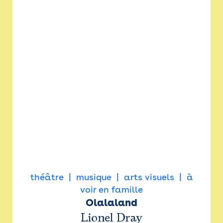
théâtre
musique
arts visuels
à
voir en famille
Olalaland
Lionel Dray