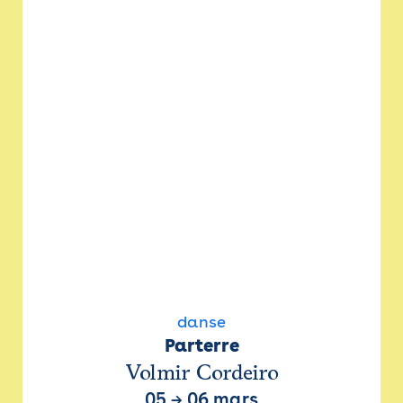
danse
Parterre
Volmir Cordeiro
05
→
06 mars