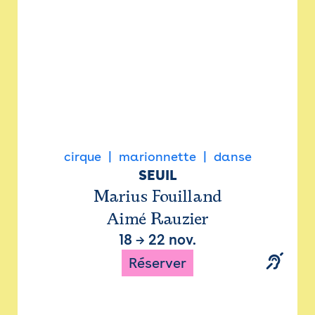
cirque
marionnette
danse
SEUIL
Marius Fouilland
Aimé Rauzier
18
→
22 nov.
Réserver