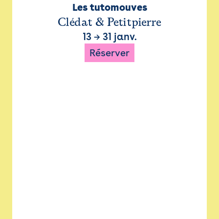
Les tutomouves
Clédat & Petitpierre
13
→
31 janv.
Réserver