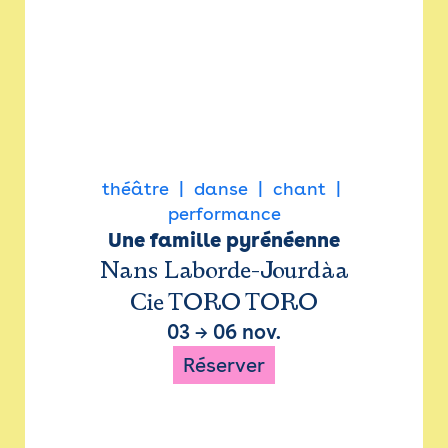
théâtre
danse
chant
performance
Une famille pyrénéenne
Nans Laborde-Jourdàa
Cie TORO TORO
03
→
06 nov.
Réserver