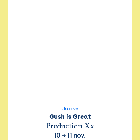
danse
Gush is Great
Production Xx
10
→
11 nov.