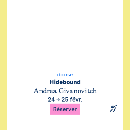
danse
Hidebound
Andrea Givanovitch
24
→
25 févr.
Réserver